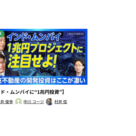
R
ンド・ムンバイに“1兆円投資”】
井 俊幸
中川 コージ
村井 弦