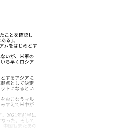
いたことを確認し
ある」。
アムをはじめとす
ないが、米軍の
ていち早くロシア
とするアジアに
撃拠点として決定
ゲットになるとい
をおこなうマル
をみすえて米中が
。2021年前半に
になった。そして
。中国もまたあの