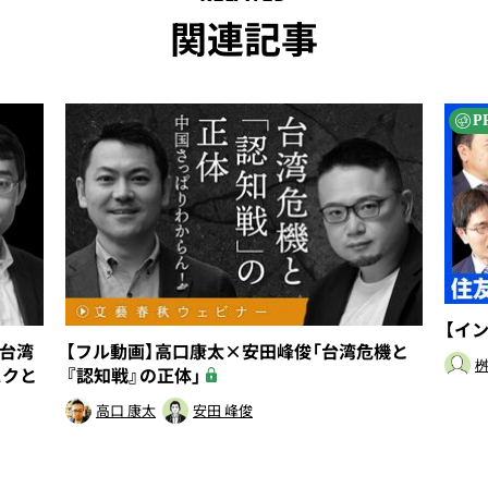
関連記事
P
【イ
「台湾
【フル動画】高口康太×安田峰俊「台湾危機と
桝
スクと
『認知戦』の正体」
高口 康太
安田 峰俊