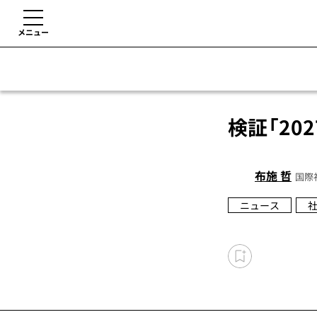
メニュー
検証「20
布施 哲
国際
ニュース