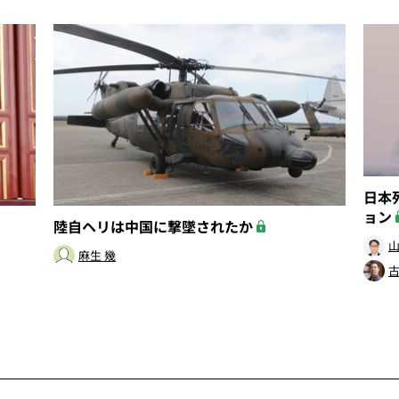
日本
ョン
陸自ヘリは中国に撃墜されたか
山
麻生 幾
古