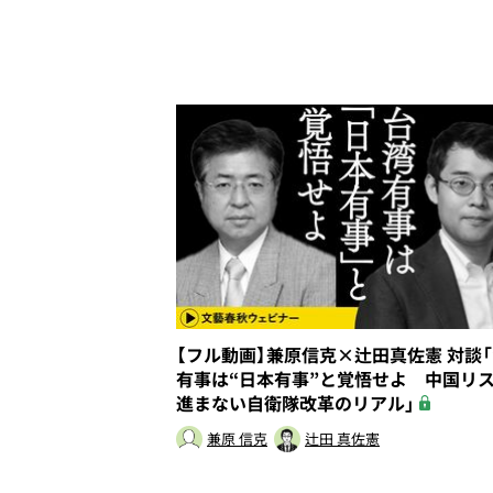
【フル動画】兼原信克×辻田真佐憲 対談
有事は“日本有事”と覚悟せよ 中国リ
進まない自衛隊改革のリアル」
兼原 信克
辻田 真佐憲