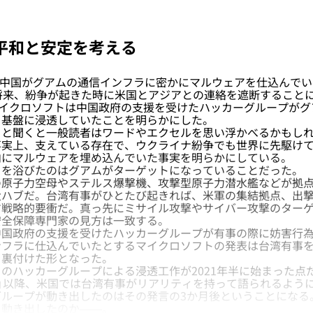
平和と安定を考える
から中国がグアムの通信インフラに密かにマルウェアを仕込んで
将来、紛争が起きた時に米国とアジアとの連絡を遮断することに
マイクロソフトは中国政府の支援を受けたハッカーグループがグ
ラ基盤に浸透していたことを明らかにした。
と聞くと一般読者はワードやエクセルを思い浮かべるかもしれ
事実上、支えている存在で、ウクライナ紛争でも世界に先駆け
内にマルウェアを埋め込んでいた事実を明らかにしている。
を浴びたのはグアムがターゲットになっていることだった。
原子力空母やステルス爆撃機、攻撃型原子力潜水艦などが拠点
大ハブだ。台湾有事がひとたび起きれば、米軍の集結拠点、出
す戦略的要衝だ。真っ先にミサイル攻撃やサイバー攻撃のター
安全保障専門家の見方は一致する。
国政府の支援を受けたハッカーグループが有事の際に妨害行為
ンフラに仕込んでいたとするマイクロソフトの発表は台湾有事
を裏付けた形となった。
ハッカーグループによる浸透工作が2021年半に始まった点だ
」以降、米国では台湾有事がリアリティを持って語られるよう
グループが動き出したのはその発言の3か月後ということになる
て動き出したのか——。