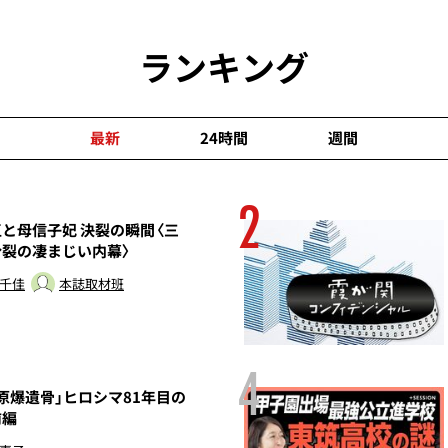
ランキング
最新
24時間
週間
2
と母信子妃 決裂の瞬間〈三
分裂の凄まじい内幕〉
 千佳
本誌取材班
4
原爆遺骨」ヒロシマ81年目の
前編