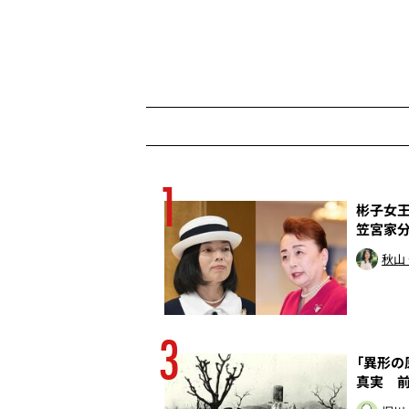
1
殺行為だ
彬子女王
笠宮家
トッド
秋山
3
の癒着は終わってい
「異形の
真実 