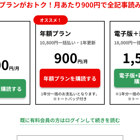
プランがおトク！月あたり900円で全記事読
オススメ！
年額プラン
電子版＋
10,800円一括払い・1年更新
18,000円
900
1,
00
円/月
円/月
電子版+
年額プランを購読する
購
を購読する
1年分一括のお支払いとなります。
※1年分一括
※トートバッグ付き
※トー
既に有料会員の方はログインして続きを読む