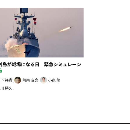
列島が戦場になる日 緊急シミュレーシ
下 裕貴
阿南 友亮
小泉 悠
川 勝久