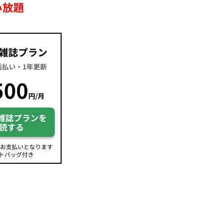
み放題
雑誌プラン
一括払い・1年更新
500
円/月
雑誌プランを
読する
のお支払いとなります
トバッグ付き