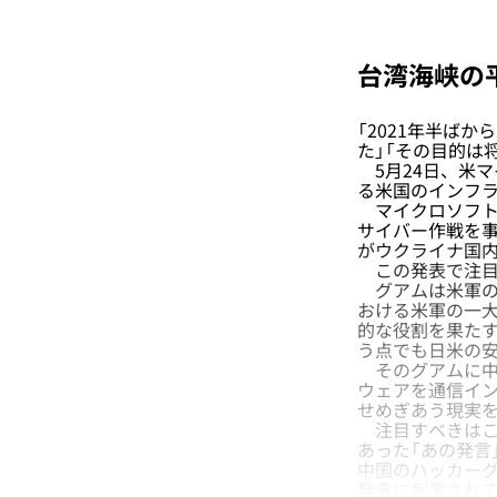
台湾海峡の
「2021年半ば
た」「その目的は
5月24日、米
る米国のインフ
マイクロソフト
サイバー作戦を
がウクライナ国
この発表で注目
グアムは米軍の
おける米軍の一
的な役割を果た
う点でも日米の
そのグアムに中
ウェアを通信イ
せめぎあう現実
注目すべきはこの
あった「あの発言
中国のハッカー
発言に刺激され