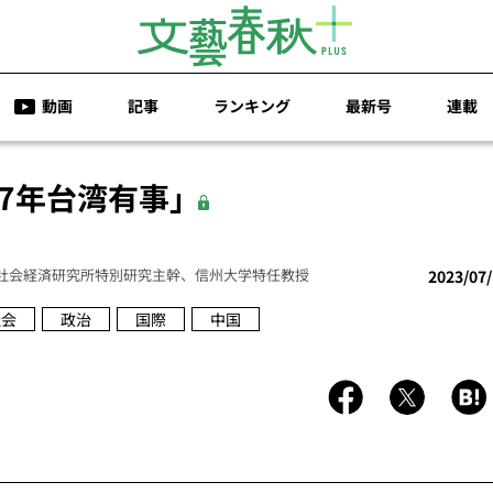
動画
記事
ランキング
最新号
連載
27年台湾有事」
社会経済研究所特別研究主幹、信州大学特任教授
2023/07
社会
政治
国際
中国