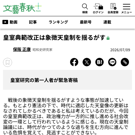
検索
ログイン
会員登録
メニュー
動画
記事
ランキング
最新号
連載
皇室典範改正は象徴天皇制を揺るがす
保阪 正康
2026/07/09
昭和史研究家
皇室研究の第一人者が緊急寄稿
戦後の象徴天皇制を揺るがすような事態が加速してい
る。もとより憲法の下で、時代に適応した天皇像の更新は
なされてしかるべきであると私は考えているのだが、今回
の皇室典範改正は、政治権力が一方的に推し進める社会改
変の一環として行われているように感じる。現在の天皇制
論議には、時代がかつてのような過ちを生む方向に進んで
いる危惧を覚えて、見逃すことができない。