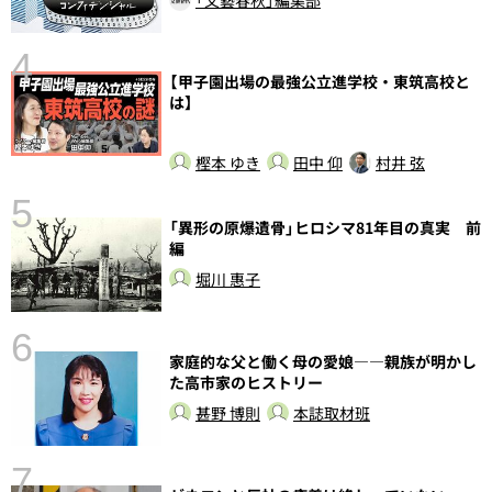
4
【甲子園出場の最強公立進学校・東筑高校と
は】
樫本 ゆき
田中 仰
村井 弦
5
の
「異形の原爆遺骨」ヒロシマ81年目の真実 前
編
堀川 惠子
6
し
家庭的な父と働く母の愛娘――親族が明かし
た高市家のヒストリー
甚野 博則
本誌取材班
7