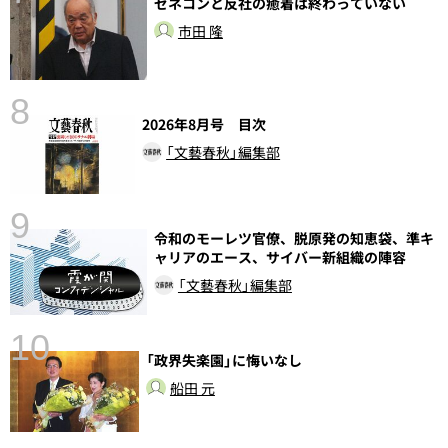
ゼネコンと反社の癒着は終わっていない
市田 隆
8
2026年8月号 目次
「文藝春秋」編集部
9
語
令和のモーレツ官僚、脱原発の知恵袋、準キ
ャリアのエース、サイバー新組織の陣容
「文藝春秋」編集部
10
「政界失楽園」に悔いなし
船田 元