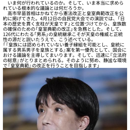
いま何が行われているのか。そして、いま本当に求めら
れている根本的な議論とは何だろうか。
高市早苗首相はかねてから憲法改正と皇室典範改正を公
約に掲げてきた。4月12日の自民党大会での演説では、「日
本の歴史を貫く支柱が天皇です」と位置づけてから、皇族数
の確保のための「皇室典範の改正」を急務とした。そして、
126代にわたる「男系」の皇統継承こそが天皇の権威と正統
性の源だと説いたうえで、こう述べている。
「『皇族には認められていない養子縁組を可能とし、皇統に
属する男系男子を皇族とする』案を第一優先として、国会に
おける議論を主導してまいります。そして、迅速に『立法府
の総意』がとりまとめられる。そのように努め、静謐な環境
で『皇室典範』の改正を行うことを目指します」