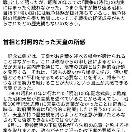
戦」として語ったが、昭和20年までの「戦争の時代」の内実
にはまったく触れなかった。つまり高市が振り返る昭和、
目指す「強い国」には戦争体験が抜け落ちているし、戦争体
験の悲劇から得た教訓によってこそ戦後の経済成長がもた
らされたとの歴史観もないのだろう。
首相と対照的だった天皇の所感
記念式典では、天皇がお言葉を述べる機会が設けられる
ことはなかった。これは政府からの申し出によるという。
だが天皇は宮内庁を通じて、高市の式辞とは対照的な所感
を発表する。それは、「過去の歴史から謙虚に学び、深い反
省とともに平和を守るために必要なことを考え、将来へと
つなげる努力を続けることが大切」という国民が共感できる
言葉であった。
1968（昭和43）年に行われた「明治100年記念式典」に臨席
した昭和天皇がお言葉を述べていることから考えても、「昭
和100年記念式典」に天皇のお言葉がなかったことは奇異に
映る。政府関係者は「総合的に勘案」したと言うのである
が、天皇が持つ歴史観を封じようとの恣意が働いたとみな
されても否定できないのではないか。
6月に、衆参両院の正副議長が「立法府の総意」と称する提
案を取りまとめ、政府がそれに沿った改正案の要綱を示し