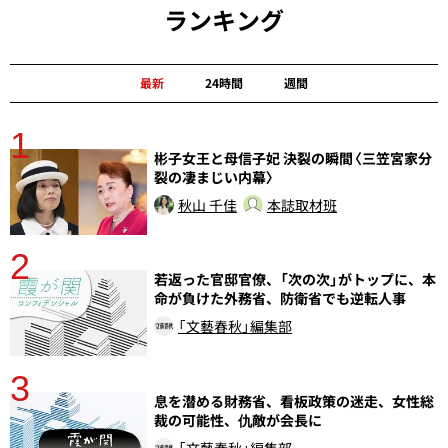
ランキング
最新
24時間
週間
1
分
彬子女王と母信子妃 決裂の瞬間〈三笠宮家分
裂の凄まじい内幕〉
秋山 千佳
本誌取材班
2
若返った官邸官僚、「次の次」がトップに、本
命が負けた外務省、防衛省でも逆転人事
「文藝春秋」編集部
3
さ
息を潜める財務省、看板政策の迷走、女性総
実
裁の可能性、仇敵が会長に
「文藝春秋」編集部