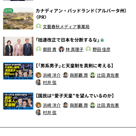
カナディアン・バッドランド（アルバータ州）
PR
〈PR〉
文藝春秋メディア事業局
「拙速改正で日本を分断するな」
御厨 貴
林 真理子
野田 佳彦
【「男系男子」と天皇制を真剣に考える】
浜崎 洋介
與那覇 潤
辻田 真佐憲
村井 弦
【国民は“愛子天皇”を望んでいるのか】
浜崎 洋介
與那覇 潤
辻田 真佐憲
村井 弦