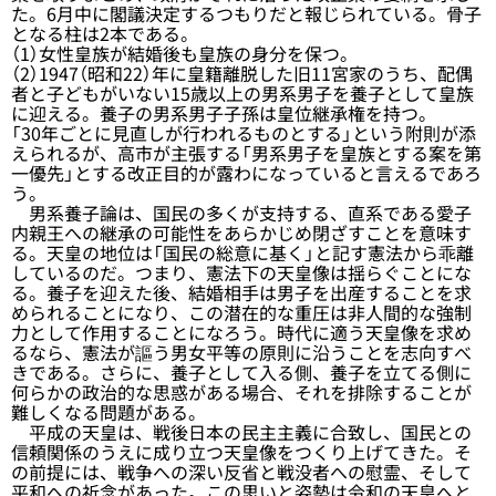
た。6月中に閣議決定するつもりだと報じられている。骨子
となる柱は2本である。
（1）女性皇族が結婚後も皇族の身分を保つ。
（2）1947（昭和22）年に皇籍離脱した旧11宮家のうち、配偶
者と子どもがいない15歳以上の男系男子を養子として皇族
に迎える。養子の男系男子子孫は皇位継承権を持つ。
「30年ごとに見直しが行われるものとする」という附則が添
えられるが、高市が主張する「男系男子を皇族とする案を第
一優先」とする改正目的が露わになっていると言えるであろ
う。
男系養子論は、国民の多くが支持する、直系である愛子
内親王への継承の可能性をあらかじめ閉ざすことを意味す
る。天皇の地位は「国民の総意に基く」と記す憲法から乖離
しているのだ。つまり、憲法下の天皇像は揺らぐことにな
る。養子を迎えた後、結婚相手は男子を出産することを求
められることになり、この潜在的な重圧は非人間的な強制
力として作用することになろう。時代に適う天皇像を求め
るなら、憲法が謳う男女平等の原則に沿うことを志向すべ
きである。さらに、養子として入る側、養子を立てる側に
何らかの政治的な思惑がある場合、それを排除することが
難しくなる問題がある。
平成の天皇は、戦後日本の民主主義に合致し、国民との
信頼関係のうえに成り立つ天皇像をつくり上げてきた。そ
の前提には、戦争への深い反省と戦没者への慰霊、そして
平和への祈念があった。この思いと姿勢は令和の天皇へと