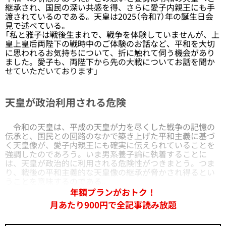
継承され、国民の深い共感を得、さらに愛子内親王にも手
渡されているのである。天皇は2025（令和7）年の誕生日会
見で述べている。
「私と雅子は戦後生まれで、戦争を体験していませんが、上
皇上皇后両陛下の戦時中のご体験のお話など、平和を大切
に思われるお気持ちについて、折に触れて伺う機会があり
ました。愛子も、両陛下から先の大戦についてお話を聞か
せていただいております」
天皇が政治利用される危険
令和の天皇は、平成の天皇が力を尽くした戦争の記憶の
伝承と、国民との回路のなかで築き上げた平和主義に基づ
く天皇像が、愛子内親王にも確実に伝えられていることを
強調したのであろう。いま男系養子論に執着することに
は、天皇が政治的に利用される危険性がつきまとう。つま
り、戦後の平和主義的な天皇像の継承が脅かされ得るとい
うことを意味するのである。
年額プランがおトク！
月あたり900円で全記事読み放題