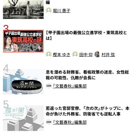
編
堀川 惠子
3
さ
【甲子園出場の最強公立進学校・東筑高校と
実
は】
樫本 ゆき
田中 仰
村井 弦
4
息を潜める財務省、看板政策の迷走、女性総
裁の可能性、仇敵が会長に
「文藝春秋」編集部
5
の
若返った官邸官僚、「次の次」がトップに、本
命が負けた外務省、防衛省でも逆転人事
「文藝春秋」編集部