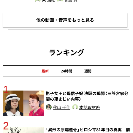
他の動画・音声をもっと見る
ランキング
最新
24時間
週間
1
分
彬子女王と母信子妃 決裂の瞬間〈三笠宮家分
裂の凄まじい内幕〉
秋山 千佳
本誌取材班
2
「異形の原爆遺骨」ヒロシマ81年目の真実 前