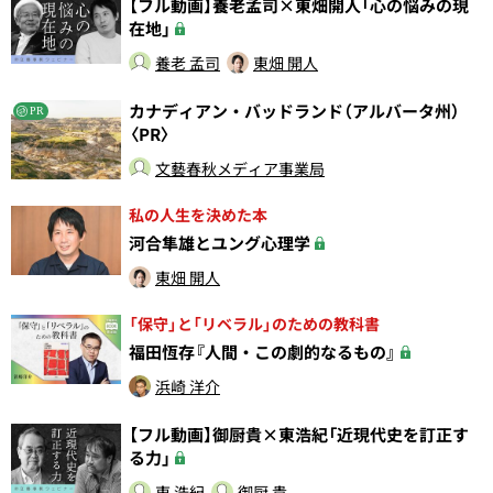
【フル動画】養老孟司×東畑開人「心の悩みの現
在地」
養老 孟司
東畑 開人
カナディアン・バッドランド（アルバータ州）
PR
〈PR〉
文藝春秋メディア事業局
私の人生を決めた本
河合隼雄とユング心理学
東畑 開人
「保守」と「リベラル」のための教科書
福田恆存『人間・この劇的なるもの』
浜崎 洋介
【フル動画】御厨貴×東浩紀「近現代史を訂正す
る力」
東 浩紀
御厨 貴