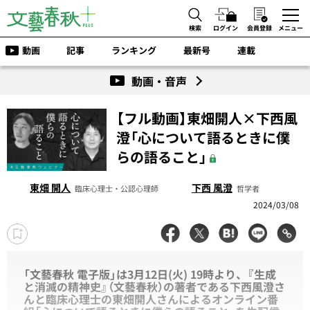
検索
ログイン
会員登録
メニュー
動画
記事
ランキング
最新号
連載
動画・音声
【フル動画】東畑開人×下西風
澄「心について語るときに僕
らの語ること」
東畑 開人
下西 風澄
臨床心理士・公認心理師
哲学者
2024/03/08
「文藝春秋 電子版」は3月12日(火) 19時より、『生成
と消滅の精神史』（文藝春秋）の著者である下西風澄さ
んと臨床心理士の東畑開人さんによるオンライン番