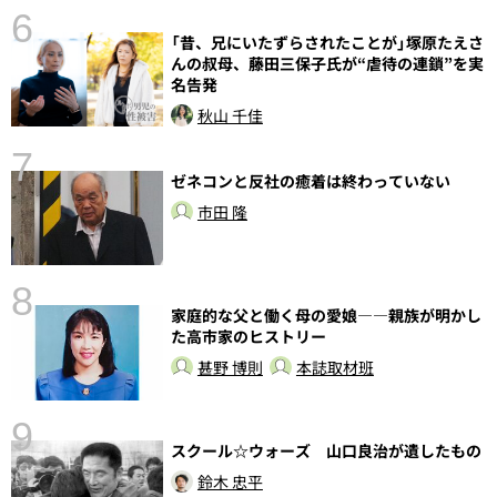
6
し
「昔、兄にいたずらされたことが」塚原たえさ
んの叔母、藤田三保子氏が“虐待の連鎖”を実
名告発
秋山 千佳
7
ゼネコンと反社の癒着は終わっていない
市田 隆
8
家庭的な父と働く母の愛娘――親族が明かし
た高市家のヒストリー
甚野 博則
本誌取材班
9
語
スクール☆ウォーズ 山口良治が遺したもの
鈴木 忠平