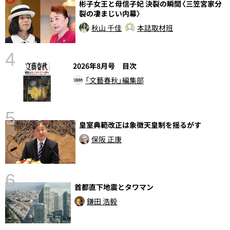
彬子女王と母信子妃 決裂の瞬間〈三笠宮家分
裂の凄まじい内幕〉
秋山 千佳
本誌取材班
4
さ
2026年8月号 目次
実
「文藝春秋」編集部
5
皇室典範改正は象徴天皇制を揺るがす
保阪 正康
6
首都直下地震とタワマン
し
鎌田 浩毅