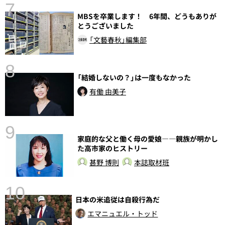
7
MBSを卒業します！ 6年間、どうもありが
とうございました
「文藝春秋」編集部
8
「結婚しないの？」は一度もなかった
前
有働 由美子
9
家庭的な父と働く母の愛娘――親族が明かし
た高市家のヒストリー
甚野 博則
本誌取材班
10
日本の米追従は自殺行為だ
エマニュエル・トッド