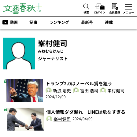
検索
ログイン
会員登録
メニュー
動画
記事
ランキング
最新号
連載
峯村健司
みねむらけんじ
ジャーナリスト
トランプ2.0はノーベル賞を狙う
新浪 剛史
冨田 浩司
峯村健司
2024/12/09
個人情報ダダ漏れ LINEは危なすぎる
峯村健司
2024/04/09