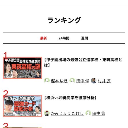
ランキング
最新
24時間
週間
1
分
【甲子園出場の最強公立進学校・東筑高校と
は】
樫本 ゆき
田中 仰
村井 弦
2
【横浜vs沖縄尚学を徹底分析】
かみじょう たけし
田中 仰
3