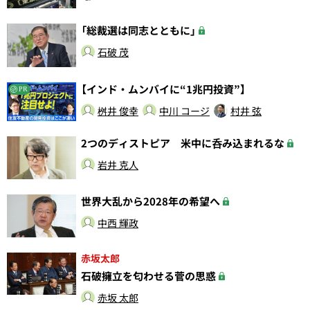
「総裁選は同志とともに」
石破 茂
【インド・ムンバイに“1兆円投資”】
PR
桝井 俊幸
中川 コージ
村井 弦
2つのディストピア 米中に呑み込まれるな
岩井 克人
世界大乱から2028年の希望へ
中西 輝政
赤坂太郎
石破擁立を匂わせる菅の思惑
赤坂 太郎