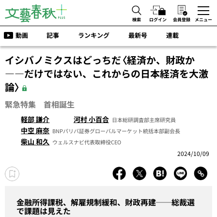
検索
ログイン
会員登録
メニュー
動画
記事
ランキング
最新号
連載
イシバノミクスはどっちだ〈経済か、財政か
――だけではない、これからの日本経済を大激
論〉
緊急特集 首相誕生
軽部 謙介
河村 小百合
日本総研調査部主席研究員
中空 麻奈
BNPパリバ証券グローバルマーケット統括本部副会長
柴山 和久
ウェルスナビ代表取締役CEO
2024/10/09
金融所得課税、解雇規制緩和、財政再建──総裁選
で課題は見えた