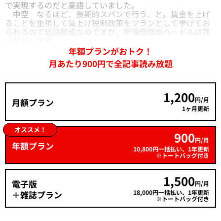
で実現するのだと豪語していました。
中空
なるほど、長期的スパンで行う、と。賃金を上げ
ることを重視して賃上げ税制政策をプランとして挙げてお
られるので総論賛成なのですが、所得倍増のハードルは高
い気がします。
年額プランがおトク！
月あたり900円で全記事読み放題
1,200
円/月
月額プラン
1ヶ月更新
オススメ！
900
円/月
年額プラン
10,800円一括払い、1年更新
※トートバッグ付き
1,500
電子版
円/月
18,000円一括払い、1年更新
＋雑誌プラン
※トートバッグ付き