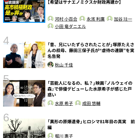
【希望はサナエノミクスか財政再建か】
河村 小百合
永濱 利廣
加谷 珪一
小田 竜ダニエル
4
「昔、兄にいたずらされたことが」塚原たえさ
んの叔母、藤田三保子氏が“虐待の連鎖”を実
名告発
秋山 千佳
5
し
「芸能人になるの、私？」映画『ノルウェイの
森』で俳優デビューした水原希子が感じた戸
惑い
水原 希子
成田 悠輔
6
「異形の原爆遺骨」ヒロシマ81年目の真実 前
編
堀川 惠子