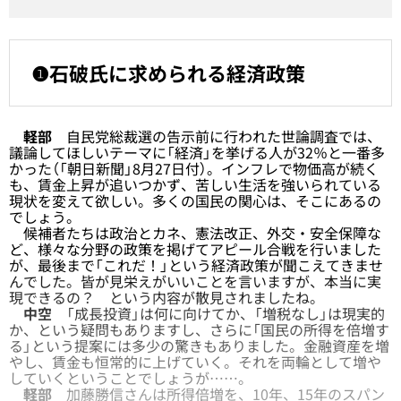
❶石破氏に求められる経済政策
軽部
自民党総裁選の告示前に行われた世論調査では、
議論してほしいテーマに「経済」を挙げる人が32％と一番多
かった（「朝日新聞」8月27日付）。インフレで物価高が続く
も、賃金上昇が追いつかず、苦しい生活を強いられている
現状を変えて欲しい。多くの国民の関心は、そこにあるの
でしょう。
候補者たちは政治とカネ、憲法改正、外交・安全保障な
ど、様々な分野の政策を掲げてアピール合戦を行いました
が、最後まで「これだ！」という経済政策が聞こえてきませ
んでした。皆が見栄えがいいことを言いますが、本当に実
現できるの？ という内容が散見されましたね。
中空
「成長投資」は何に向けてか、「増税なし」は現実的
か、という疑問もありますし、さらに「国民の所得を倍増す
る」という提案には多少の驚きもありました。金融資産を増
やし、賃金も恒常的に上げていく。それを両輪として増や
していくということでしょうが……。
軽部
加藤勝信さんは所得倍増を、10年、15年のスパン