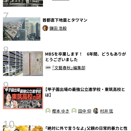
7
首都直下地震とタワマン
鎌田 浩毅
8
MBSを卒業します！ 6年間、どうもありが
前
とうございました
「文藝春秋」編集部
9
【甲子園出場の最強公立進学校・東筑高校と
は】
樫本 ゆき
田中 仰
村井 弦
10
総
「絶対に外で言うなよ」父親の日常的暴力と性