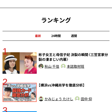
ランキング
最新
24時間
週間
1
分
彬子女王と母信子妃 決裂の瞬間〈三笠宮家分
裂の凄まじい内幕〉
秋山 千佳
本誌取材班
2
【横浜vs沖縄尚学を徹底分析】
かみじょう たけし
田中 仰
3