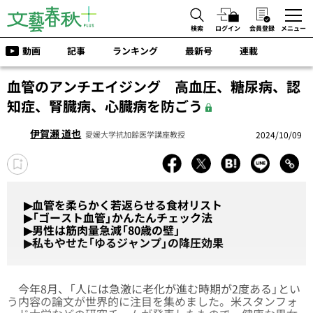
検索
ログイン
会員登録
メニュー
動画
記事
ランキング
最新号
連載
血管のアンチエイジング 高血圧、糖尿病、認
知症、腎臓病、心臓病を防ごう
伊賀瀬 道也
2024/10/09
愛媛大学抗加齢医学講座教授
▶血管を柔らかく若返らせる食材リスト
▶「ゴースト血管」かんたんチェック法
▶男性は筋肉量急減「80歳の壁」
▶私もやせた「ゆるジャンプ」の降圧効果
今年8月、「人には急激に老化が進む時期が2度ある」とい
う内容の論文が世界的に注目を集めました。米スタンフォ