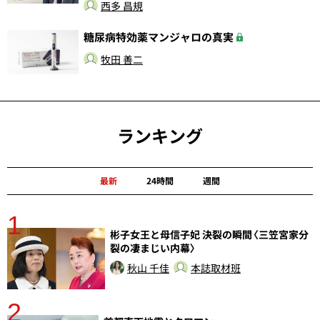
西多 昌規
糖尿病特効薬マンジャロの真実
牧田 善二
ランキング
最新
24時間
週間
1
分
彬子女王と母信子妃 決裂の瞬間〈三笠宮家分
裂の凄まじい内幕〉
秋山 千佳
本誌取材班
2