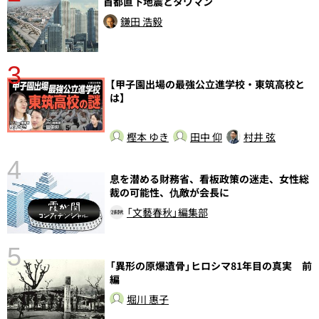
首都直下地震とタワマン
鎌田 浩毅
3
【甲子園出場の最強公立進学校・東筑高校と
は】
樫本 ゆき
田中 仰
村井 弦
4
さ
息を潜める財務省、看板政策の迷走、女性総
実
裁の可能性、仇敵が会長に
「文藝春秋」編集部
5
「異形の原爆遺骨」ヒロシマ81年目の真実 前
編
堀川 惠子