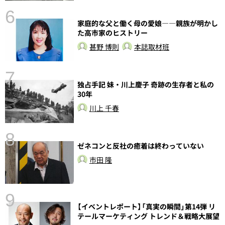
6
し
家庭的な父と働く母の愛娘――親族が明かし
た高市家のヒストリー
甚野 博則
本誌取材班
7
独占手記 妹・川上慶子 奇跡の生存者と私の
30年
川上 千春
8
前
ゼネコンと反社の癒着は終わっていない
市田 隆
9
【イベントレポート】「真実の瞬間」第14弾 リ
テールマーケティング トレンド＆戦略大展望