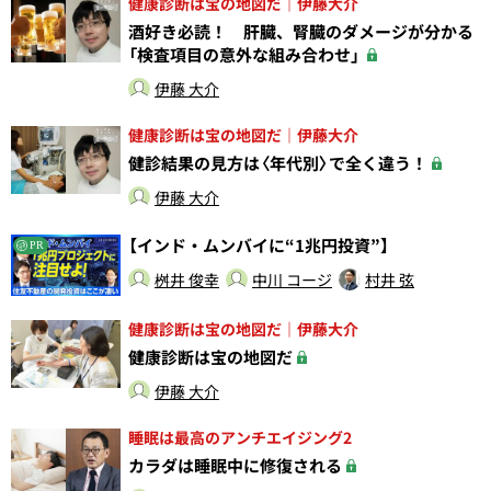
健康診断は宝の地図だ｜伊藤大介
酒好き必読！ 肝臓、腎臓のダメージが分かる
「検査項目の意外な組み合わせ」
伊藤 大介
健康診断は宝の地図だ｜伊藤大介
健診結果の見方は〈年代別〉で全く違う！
伊藤 大介
【インド・ムンバイに“1兆円投資”】
PR
桝井 俊幸
中川 コージ
村井 弦
健康診断は宝の地図だ｜伊藤大介
健康診断は宝の地図だ
伊藤 大介
睡眠は最高のアンチエイジング2
カラダは睡眠中に修復される