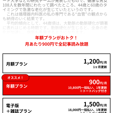
ード大学などの研究チームが発表したもので、健康な男女
108人を数年間にわたって調べたところ、44歳と60歳のタ
イミングで急激な老化が生じていたというのです。
これは循環器内科医の私の専門である“血管”の観点から
も納得のいく結果です。
平均的傾向として、44歳頃は、大動脈の動脈硬化が顕著
に表れはじめる時期です。動脈硬化が生じると、全身の老
化が加速し、病気も多発するようになります。
年額プランがおトク！
月あたり900円で全記事読み放題
1,200
円/月
月額プラン
1ヶ月更新
オススメ！
900
円/月
年額プラン
10,800円一括払い、1年更新
※トートバッグ付き
1,500
電子版
円/月
18,000円一括払い、1年更新
＋雑誌プラン
※トートバッグ付き