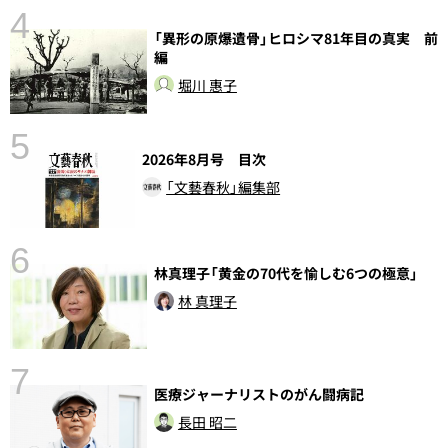
4
「異形の原爆遺骨」ヒロシマ81年目の真実 前
編
堀川 惠子
5
の
2026年8月号 目次
「文藝春秋」編集部
6
林真理子「黄金の70代を愉しむ6つの極意」
し
林 真理子
7
医療ジャーナリストのがん闘病記
長田 昭二