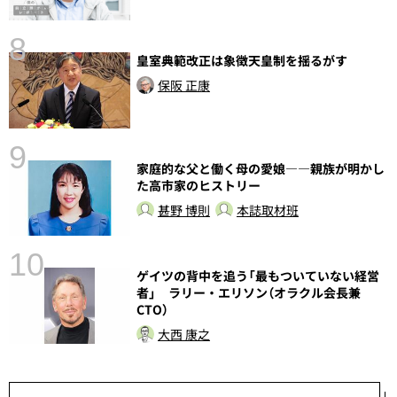
8
皇室典範改正は象徴天皇制を揺るがす
保阪 正康
9
家庭的な父と働く母の愛娘――親族が明かし
前
た高市家のヒストリー
甚野 博則
本誌取材班
10
ゲイツの背中を追う「最もついていない経営
者」 ラリー・エリソン（オラクル会長兼
CTO）
大西 康之