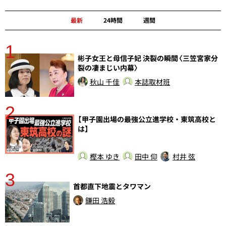
最新
24時間
週間
1
分
彬子女王と母信子妃 決裂の瞬間〈三笠宮家分
裂の凄まじい内幕〉
秋山 千佳
本誌取材班
2
【甲子園出場の最強公立進学校・東筑高校と
は】
樫本 ゆき
田中 仰
村井 弦
3
さ
首都直下地震とタワマン
実
鎌田 浩毅