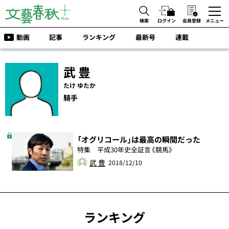
検索
ログイン
会員登録
メニュー
動画
記事
ランキング
最新号
連載
武 豊
たけ ゆたか
騎手
「オグリコール」は最高の瞬間だった
特集 平成30年史全証言《競馬》
武 豊
2018/12/10
ランキング