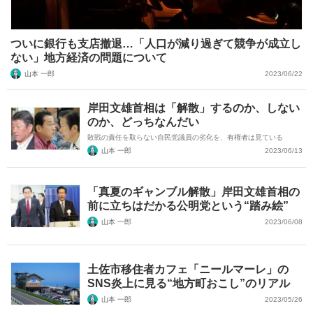
ついに銀行も支店撤退…「人口が減り過ぎて競争が成立し
ない」地方経済の問題について
山本 一郎
2023/06/22
岸田文雄首相は「解散」するのか、しない
のか、どっちなんだい
敗戦の責任を取らない自民党議員の劣化を、有権者は見ている
山本 一郎
2023/06/13
「真夏のギャンブル解散」岸田文雄首相の
前に立ちはだかる公明党という“踏み絵”
山本 一郎
2023/06/08
土佐市移住者カフェ「ニールマーレ」の
SNS炎上に見る“地方町おこし”のリアル
山本 一郎
2023/05/26