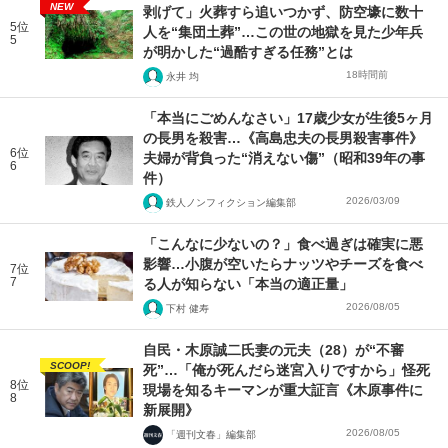
NEW
剥げて」火葬すら追いつかず、防空壕に数十
5位
人を“集団土葬”…この世の地獄を見た少年兵
5
が明かした“過酷すぎる任務”とは
18時間前
永井 均
「本当にごめんなさい」17歳少女が生後5ヶ月
の長男を殺害…《高島忠夫の長男殺害事件》
6位
夫婦が背負った“消えない傷”（昭和39年の事
6
件）
2026/03/09
鉄人ノンフィクション編集部
「こんなに少ないの？」食べ過ぎは確実に悪
影響…小腹が空いたらナッツやチーズを食べ
7位
7
る人が知らない「本当の適正量」
2026/08/05
下村 健寿
自民・木原誠二氏妻の元夫（28）が“不審
SCOOP!
死”…「俺が死んだら迷宮入りですから」怪死
8位
現場を知るキーマンが重大証言《木原事件に
8
新展開》
2026/08/05
「週刊文春」編集部