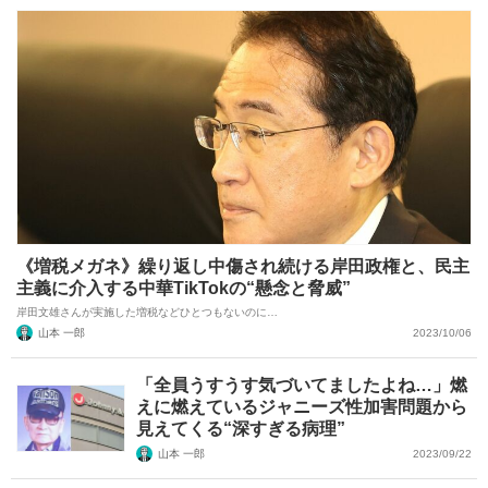
《増税メガネ》繰り返し中傷され続ける岸田政権と、民主
主義に介入する中華TikTokの“懸念と脅威”
岸田文雄さんが実施した増税などひとつもないのに…
山本 一郎
2023/10/06
「全員うすうす気づいてましたよね…」燃
えに燃えているジャニーズ性加害問題から
見えてくる“深すぎる病理”
山本 一郎
2023/09/22