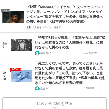
《映画『Michael／マイケル』》父ジョセフ・ジャ
PR
クソン役、コールマン・ドミンゴ オフィシャルイ
ンタビュー“観客を魅了した名優、複雑な父親像へ
の想いを語る”《日本興収70億円突破》
「文春オンライン」編集部
「特攻で715人が戦死」「米軍からは“馬鹿”扱
い」…発案者なのに「人間爆弾・桜花」に乗
9位
9
れなかった男のその後
2026/08/04
神立 尚紀
「死にたくないんです。切ってください」麻
酔なしで腕を切断した少女、瞼も唇も真っ黒
NEW
10
に腫れあがり「この仇、討って下さい」と息
位
絶えた少年…原爆投下直後に“広島の離島で起
10
きていた知られざる被害の実情
18時間前
永井 均
11位から20位を見る