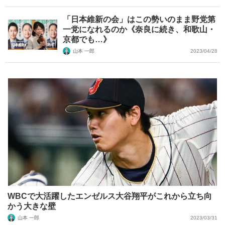
「日本維新の会」はこの勢いのまま野党第
一党になれるのか《奈良に続き、和歌山・
京都でも…》
山本 一郎
2023/04/28
WBCで大活躍したエンゼルス大谷翔平がこれから立ち向
かう大きな壁
山本 一郎
2023/03/31