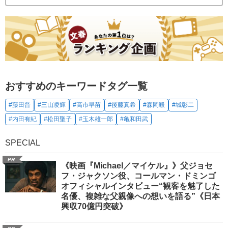
おすすめのキーワードタグ一覧
#藤田晋
#三山凌輝
#高市早苗
#後藤真希
#森岡毅
#城彰二
#内田有紀
#松田聖子
#玉木雄一郎
#亀和田武
SPECIAL
PR
《映画『Michael／マイケル』》父ジョセ
フ・ジャクソン役、コールマン・ドミンゴ
オフィシャルインタビュー“観客を魅了した
名優、複雑な父親像への想いを語る”《日本
興収70億円突破》