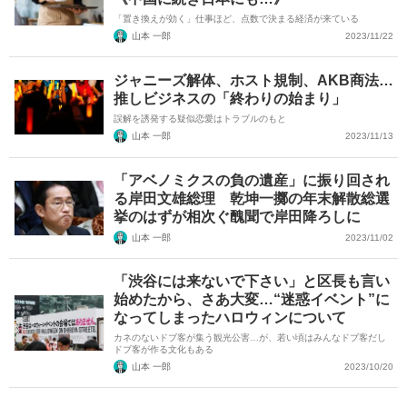
「置き換えが効く」仕事ほど、点数で決まる経済が来ている
山本 一郎
2023/11/22
ジャニーズ解体、ホスト規制、AKB商法…
推しビジネスの「終わりの始まり」
誤解を誘発する疑似恋愛はトラブルのもと
山本 一郎
2023/11/13
「アベノミクスの負の遺産」に振り回され
る岸田文雄総理 乾坤一擲の年末解散総選
挙のはずが相次ぐ醜聞で岸田降ろしに
山本 一郎
2023/11/02
「渋谷には来ないで下さい」と区長も言い
始めたから、さあ大変…“迷惑イベント”に
なってしまったハロウィンについて
カネのないドブ客が集う観光公害…が、若い頃はみんなドブ客だし
ドブ客が作る文化もある
山本 一郎
2023/10/20