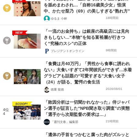
NEW
を舐めまわされ…「自称16歳美少女」怪演
中、かたせ梨乃（69）の美しすぎる“熟れ方”
18時間前
ゆるま 小林
「一流のお金持ち」は銀座の高級店には見向
NEW
きもしない…“本物”を知る富裕層が行きつ
く“究極のスシ”の正体
9時間前
プレジデントオンライン
「食費は月40万円」「男性から食事に誘われ
ない」大食いすぎて2年間彼氏ができず…水着
グラビアも話題の“可愛すぎる”大食い女子
（24）が語る、驚愕の食生活
2026/08/01
徳重 龍徳
「敗因分析は一切聞かれなかった」侍ジャパ
SCOOP!
ン選手が証言した“NPB聞き取り調査”の実態
4位
4
「選手から次期監督の要求は…」
21時間前
「週刊文春」編集部
「遺体の手首をつかむと腐った肉がズルッと