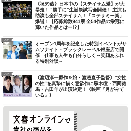
PR
《祝59歳》日本中の【ステイサム愛】が大
暴走！ “勝手に”生誕祭試写会開催！ 主演も
助演も全部ステイサム！「ステサミー賞」
爆誕！【応募総数941票 全54作品の栄冠に
輝いた作品とはー!?】
PR
オープン1周年を記念した特別イベントがサ
ムソナイト・ブラックレーベル銀座店で開
催 仕事も人生も自分らしく～笑顔あふれ
る特別対談～
PR
《渡辺淳一原作＆娘・渡邉直子監督》“女性
の性”を真摯に描く意欲作に黒木瞳・西岡德
馬・吉田羊が出演決定！《映画『月がみて
いる』》