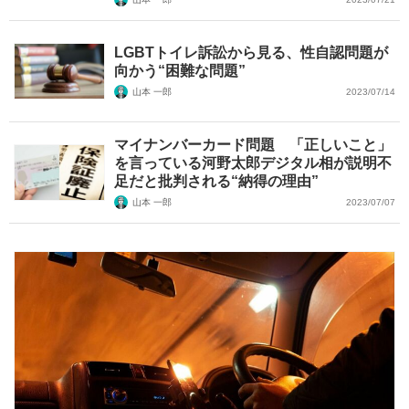
LGBTトイレ訴訟から見る、性自認問題が
向かう“困難な問題”
山本 一郎
2023/07/14
マイナンバーカード問題 「正しいこと」
を言っている河野太郎デジタル相が説明不
足だと批判される“納得の理由”
山本 一郎
2023/07/07