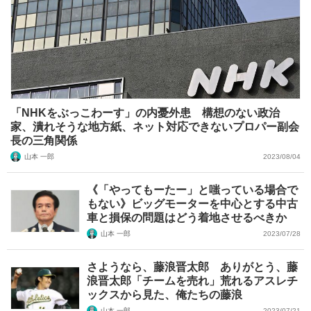
「NHKをぶっこわーす」の内憂外患 構想のない政治
家、潰れそうな地方紙、ネット対応できないプロパー副会
長の三角関係
山本 一郎
2023/08/04
《「やってもーたー」と嗤っている場合で
もない》ビッグモーターを中心とする中古
車と損保の問題はどう着地させるべきか
山本 一郎
2023/07/28
さようなら、藤浪晋太郎 ありがとう、藤
浪晋太郎「チームを売れ」荒れるアスレチ
ックスから見た、俺たちの藤浪
山本 一郎
2023/07/21