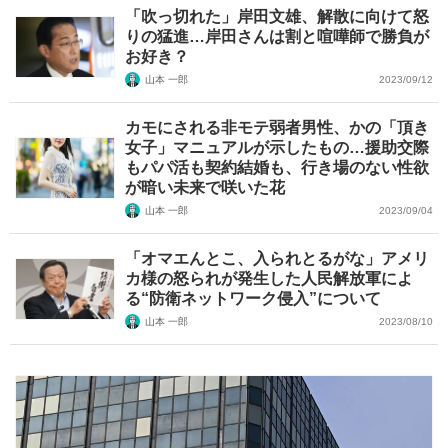
「吹っ切れた」岸田文雄、解散に向けて怒
りの猛進…岸田さんは割と喧嘩師で勝負が
お好き？
山本 一郎
2023/09/12
カモにされる非モテ弱者男性、かの「頂き
女子」マニュアルが示したもの…援助交際
もパパ活も契約結婚も、行き場のない性欲
が暗い未来で咲いた花
山本 一郎
2023/09/04
「オマエんとこ、入られとるがな」アメリ
カ様の怒られが発生した人民解放軍によ
る“防衛ネットワーク侵入”について
山本 一郎
2023/08/10