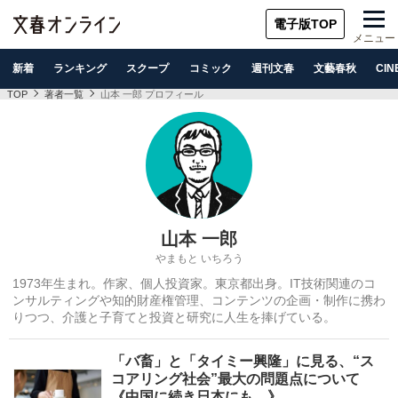
電子版TOP
メニュー
新着
ランキング
スクープ
コミック
週刊文春
文藝春秋
CIN
TOP
著者一覧
山本 一郎 プロフィール
山本 一郎
やまもと いちろう
1973年生まれ。作家、個人投資家。東京都出身。IT技術関連のコ
ンサルティングや知的財産権管理、コンテンツの企画・制作に携わ
りつつ、介護と子育てと投資と研究に人生を捧げている。
「バ畜」と「タイミー興隆」に見る、“ス
コアリング社会”最大の問題点について
《中国に続き日本にも…》