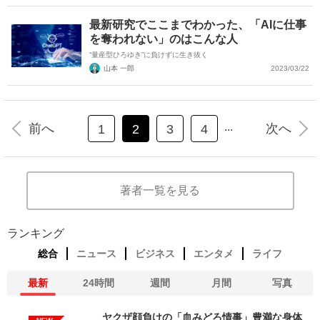
最新研究でここまでわかった、「AIに仕事
を奪われない」のはこんな人
“量産型ひろゆき”に負けずに生き抜く
山本 一郎
2023/03/22
...
前へ
次へ
1
2
3
4
著者一覧を見る
ランキング
総合
ニュース
ビジネス
エンタメ
ライフ
最新
24時間
週間
月間
写真
ヤクザ顔負けの「血みどろ情事」豊満な身体