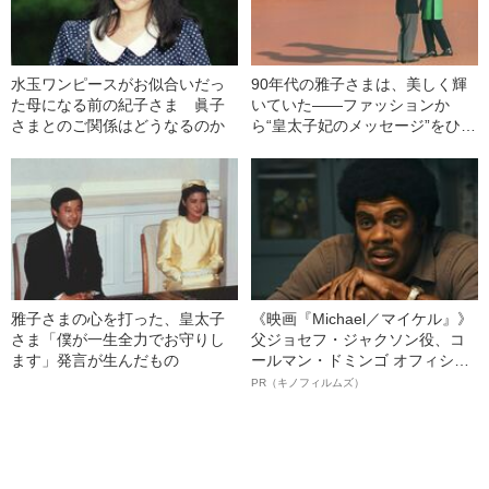
水玉ワンピースがお似合いだっ
90年代の雅子さまは、美しく輝
た母になる前の紀子さま 眞子
いていた――ファッションか
さまとのご関係はどうなるのか
ら“皇太子妃のメッセージ”をひも
解く
雅子さまの心を打った、皇太子
《映画『Michael／マイケル』》
さま「僕が一生全力でお守りし
父ジョセフ・ジャクソン役、コ
ます」発言が生んだもの
ールマン・ドミンゴ オフィシャ
ルインタビュー“観客を魅了した
PR（キノフィルムズ）
名優、複雑な父親像への想いを
語る”《日本興収70億円突破》