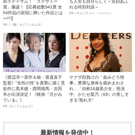
部ステイサム！「ステサミー
も人生も自分らしく～笑顔あふ
賞」爆誕！【応募総数941票 全
れる特別対談～
54作品の栄冠に輝いた作品とは
PR（サムソナイト・ジャパン）
ー!?】
PR（（株）キノフィルムズ）
《渡辺淳一原作＆娘・渡邉直子
ヤクザ顔負けの「血みどろ情
監督》“女性の性”を真摯に描く意
事」豊満な身体を舐めまわさ
欲作に黒木瞳・西岡德馬・吉田
れ…「自称16歳美少女」怪演
羊が出演決定！《映画『月がみ
中、かたせ梨乃（69）の美しす
ている』》
ぎる“熟れ方”
PR（キノフィルムズ）
最新情報を発信中！