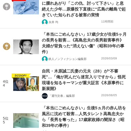
に腫れあがり「この仇、討って下さい」と息
絶えた少年…原爆投下直後に“広島の離島で起
きていた知られざる被害の実情
11時間前
永井 均
「本当にごめんなさい」17歳少女が生後5ヶ月
の長男を殺害…《高島忠夫の長男殺害事件》
夫婦が背負った“消えない傷”（昭和39年の事
件）
2026/03/09
鉄人ノンフィクション編集部
自民・木原誠二氏妻の元夫（28）が“不審
SCOOP!
死”…「俺が死んだら迷宮入りですから」怪死
4位
現場を知るキーマンが重大証言《木原事件に
4
新展開》
2026/08/05
「週刊文春」編集部
「本当にごめんなさい」生後5ヵ月の赤ん坊を
風呂に沈めて殺害…人気タレント高島忠夫か
5位
ら「長男を奪った」17歳家政婦の闇深さ（昭
5
和39年の事件）