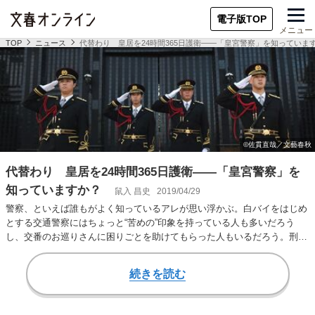
電子版TOP
メニュー
TOP
ニュース
代替わり 皇居を24時間365日護衛――「皇宮警察」を知っていま
代替わり 皇居を24時間365日護衛――「皇宮警察」を
知っていますか？
鼠入 昌史
2019/04/29
警察、といえば誰もがよく知っているアレが思い浮かぶ。白バイをはじめ
とする交通警察にはちょっと“苦めの”印象を持っている人も多いだろう
し、交番のお巡りさんに困りごとを助けてもらった人もいるだろう。刑事
さん……とは直接…
続きを読む