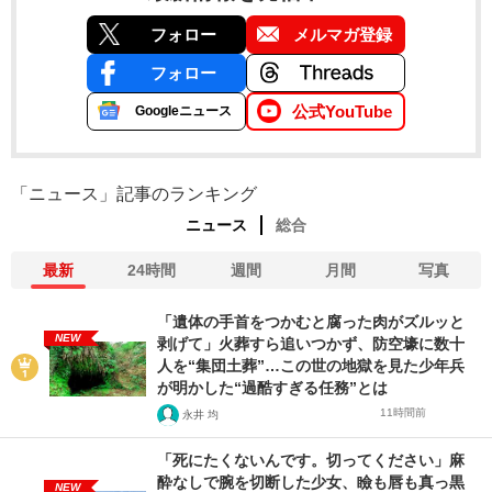
フォロー
メルマガ登録
フォロー
公式YouTube
Googleニュース
「ニュース」記事のランキング
ニュース
総合
最新
24時間
週間
月間
写真
「遺体の手首をつかむと腐った肉がズルッと
NEW
剥げて」火葬すら追いつかず、防空壕に数十
人を“集団土葬”…この世の地獄を見た少年兵
が明かした“過酷すぎる任務”とは
11時間前
永井 均
「死にたくないんです。切ってください」麻
酔なしで腕を切断した少女、瞼も唇も真っ黒
NEW