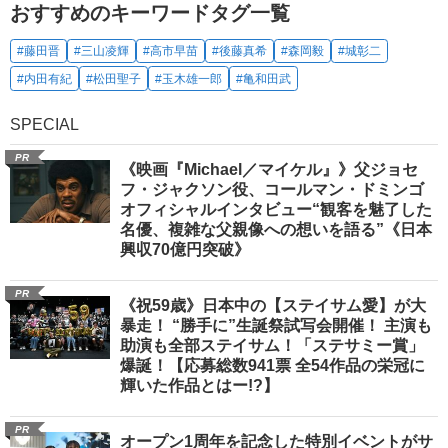
おすすめのキーワードタグ一覧
#藤田晋
#三山凌輝
#高市早苗
#後藤真希
#森岡毅
#城彰二
#内田有紀
#松田聖子
#玉木雄一郎
#亀和田武
SPECIAL
PR
《映画『Michael／マイケル』》父ジョセ
フ・ジャクソン役、コールマン・ドミンゴ
オフィシャルインタビュー“観客を魅了した
名優、複雑な父親像への想いを語る”《日本
興収70億円突破》
PR
《祝59歳》日本中の【ステイサム愛】が大
暴走！ “勝手に”生誕祭試写会開催！ 主演も
助演も全部ステイサム！「ステサミー賞」
爆誕！【応募総数941票 全54作品の栄冠に
輝いた作品とはー!?】
PR
オープン1周年を記念した特別イベントがサ