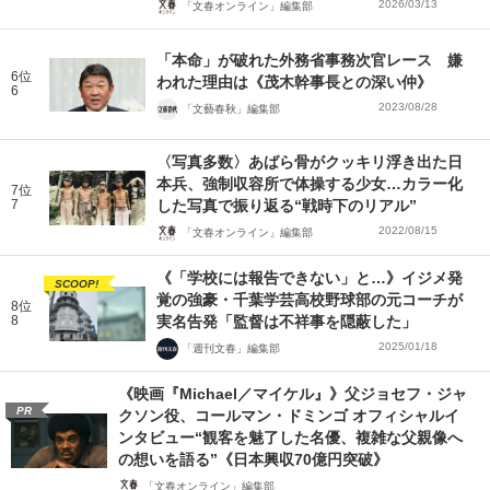
2026/03/13
「文春オンライン」編集部
「本命」が破れた外務省事務次官レース 嫌
6位
われた理由は《茂木幹事長との深い仲》
6
2023/08/28
「文藝春秋」編集部
〈写真多数〉あばら骨がクッキリ浮き出た日
本兵、強制収容所で体操する少女…カラー化
7位
7
した写真で振り返る“戦時下のリアル”
2022/08/15
「文春オンライン」編集部
《「学校には報告できない」と…》イジメ発
SCOOP!
覚の強豪・千葉学芸高校野球部の元コーチが
8位
8
実名告発「監督は不祥事を隠蔽した」
2025/01/18
「週刊文春」編集部
《映画『Michael／マイケル』》父ジョセフ・ジャ
PR
クソン役、コールマン・ドミンゴ オフィシャルイ
ンタビュー“観客を魅了した名優、複雑な父親像へ
の想いを語る”《日本興収70億円突破》
「文春オンライン」編集部