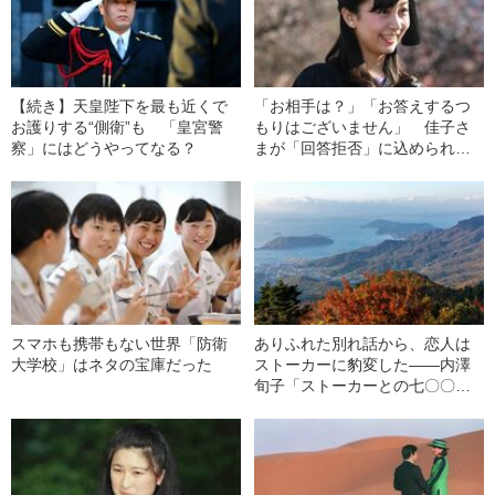
【続き】天皇陛下を最も近くで
「お相手は？」「お答えするつ
お護りする“側衛”も 「皇宮警
もりはございません」 佳子さ
察」にはどうやってなる？
まが「回答拒否」に込められた
思い
スマホも携帯もない世界「防衛
ありふれた別れ話から、恋人は
大学校」はネタの宝庫だった
ストーカーに豹変した――内澤
旬子「ストーカーとの七〇〇日
戦争」