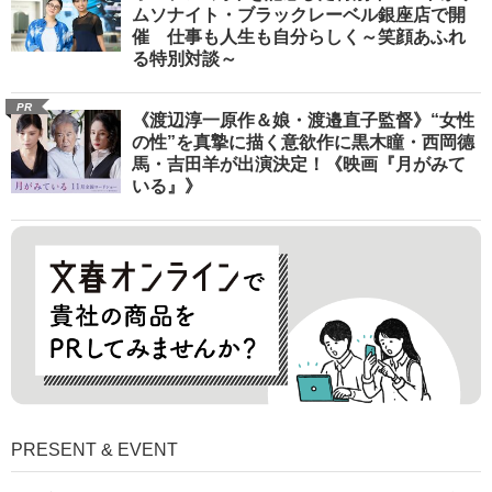
ムソナイト・ブラックレーベル銀座店で開
催 仕事も人生も自分らしく～笑顔あふれ
る特別対談～
PR
《渡辺淳一原作＆娘・渡邉直子監督》“女性
の性”を真摯に描く意欲作に黒木瞳・西岡德
馬・吉田羊が出演決定！《映画『月がみて
いる』》
PRESENT & EVENT