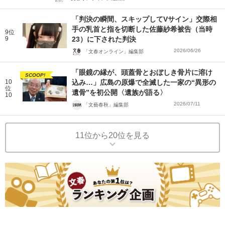
「判決の瞬間、スキップしてVサイン」交際相
手の乳首と指を切断した佐藤紗希被告（当時
9位
9
23）に下された判決
2026/06/26
「文春オンライン」編集部
「眼鏡の縁が、頭蓋骨とおぼしき骨片に溶け
SCOOP!
10
込み…」広島の原爆で全滅した一家の“異形の
位
遺骨”を初公開〈遺族が語る〉
10
2026/07/11
「文藝春秋」編集部
11位から20位を見る