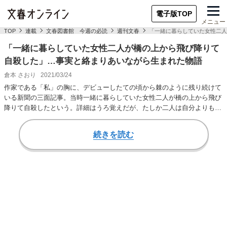
電子版TOP
メニュー
TOP
連載
文春図書館 今週の必読
週刊文春
「一緒に暮らしていた女性二人
「一緒に暮らしていた女性二人が橋の上から飛び降りて
自殺した」…事実と絡まりあいながら生まれた物語
倉本 さおり
2021/03/24
作家である「私」の胸に、デビューしたての頃から棘のように残り続けて
いる新聞の三面記事。当時一緒に暮らしていた女性二人が橋の上から飛び
降りて自殺したという。詳細はうろ覚えだが、たしか二人は自分よりもか
なり年配で、大学…
続きを読む