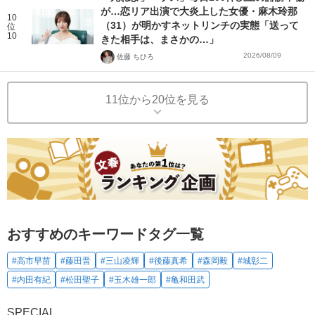
が…恋リア出演で大炎上した女優・麻木玲那
10
（31）が明かすネットリンチの実態「送って
位
10
きた相手は、まさかの…」
2026/08/09
佐藤 ちひろ
11位から20位を見る
おすすめのキーワードタグ一覧
#高市早苗
#藤田晋
#三山凌輝
#後藤真希
#森岡毅
#城彰二
#内田有紀
#松田聖子
#玉木雄一郎
#亀和田武
SPECIAL