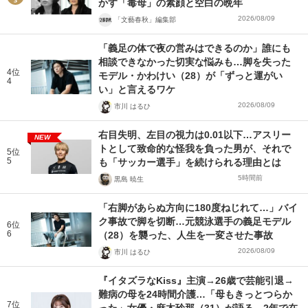
かす「毒母」の素顔と空白の晩年
2026/08/09
「文藝春秋」編集部
「義足の体で夜の営みはできるのか」誰にも
相談できなかった切実な悩みも…脚を失った
4位
モデル・かわけい（28）が「ずっと運がい
4
い」と言えるワケ
2026/08/09
市川 はるひ
右目失明、左目の視力は0.01以下…アスリー
NEW
トとして致命的な怪我を負った男が、それで
5位
5
も「サッカー選手」を続けられる理由とは
5時間前
黒島 暁生
「右脚があらぬ方向に180度ねじれて…」バイ
ク事故で脚を切断…元競泳選手の義足モデル
6位
6
（28）を襲った、人生を一変させた事故
2026/08/09
市川 はるひ
『イタズラなKiss』主演→26歳で芸能引退→
難病の母を24時間介護…「母もきっとつらか
7位
った」女優・麻木玲那（31）が語る、2年で在