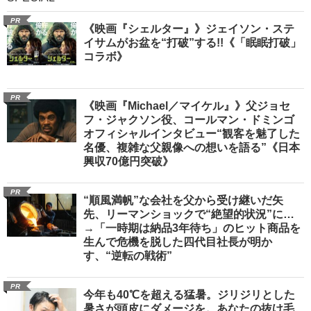
PR
《映画『シェルター』》ジェイソン・ステ
イサムがお盆を“打破”する!!《「眠眠打破」
コラボ》
PR
《映画『Michael／マイケル』》父ジョセ
フ・ジャクソン役、コールマン・ドミンゴ
オフィシャルインタビュー“観客を魅了した
名優、複雑な父親像への想いを語る”《日本
興収70億円突破》
PR
“順風満帆”な会社を父から受け継いだ矢
先、リーマンショックで“絶望的状況”に…
→「一時期は納品3年待ち」のヒット商品を
生んで危機を脱した四代目社長が明か
す、“逆転の戦術”
PR
今年も40℃を超える猛暑。ジリジリとした
暑さが頭皮にダメージを。あなたの抜け毛