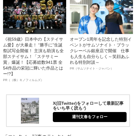
《祝59歳》日本中の【ステイサ
オープン1周年を記念した特別イ
ム愛】が大暴走！ “勝手に”生誕
ベントがサムソナイト・ブラッ
祭試写会開催！ 主演も助演も全
クレーベル銀座店で開催 仕事
部ステイサム！「ステサミー
も人生も自分らしく～笑顔あふ
賞」爆誕！【応募総数941票 全
れる特別対談～
54作品の栄冠に輝いた作品とは
PR（サムソナイト・ジャパン）
ー!?】
PR（（株）キノフィルムズ）
X(旧Twitter)をフォローして最新記事
をいち早く読もう
週刊文春をフォロー