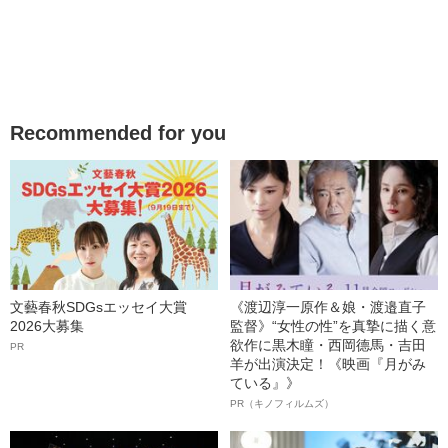
Recommended for you
文藝春秋SDGsエッセイ大賞
《渡辺淳一原作＆娘・渡邉直子
2026大募集
監督》“女性の性”を真摯に描く意
欲作に黒木瞳・西岡德馬・吉田
PR
羊が出演決定！《映画『月がみ
ている』》
PR（キノフィルムズ）