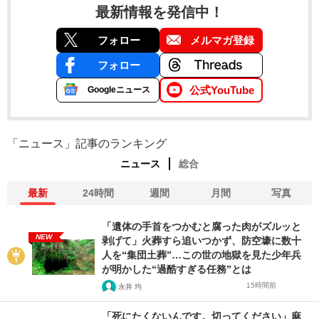
最新情報を発信中！
フォロー
メルマガ登録
フォロー
公式YouTube
Googleニュース
「ニュース」記事のランキング
ニュース
総合
最新
24時間
週間
月間
写真
「遺体の手首をつかむと腐った肉がズルッと
NEW
剥げて」火葬すら追いつかず、防空壕に数十
人を“集団土葬”…この世の地獄を見た少年兵
が明かした“過酷すぎる任務”とは
15時間前
永井 均
「死にたくないんです。切ってください」麻