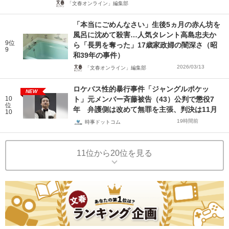
「文春オンライン」編集部
「本当にごめんなさい」生後5ヵ月の赤ん坊を
風呂に沈めて殺害…人気タレント高島忠夫か
9位
ら「長男を奪った」17歳家政婦の闇深さ（昭
9
和39年の事件）
2026/03/13
「文春オンライン」編集部
ロケバス性的暴行事件「ジャングルポケッ
NEW
10
ト」元メンバー斉藤被告（43）公判で懲役7
位
年 弁護側は改めて無罪を主張、判決は11月
10
19時間前
時事ドットコム
11位から20位を見る