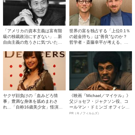
「アメリカの資本主義は富有階
世界の富を独占する「上位0.1％
級の独裁政治にすぎない」…新
の超金持ち」は“善良”なのか？
自由主義の危うさに気づいた田
哲学者・斎藤幸平が考える、資
中清玄が仕掛けた異色の対談
本主義の限界の克服法
ヤクザ顔負けの「血みどろ情
《映画『Michael／マイケル』》
事」豊満な身体を舐めまわさ
父ジョセフ・ジャクソン役、コ
れ…「自称16歳美少女」怪演
ールマン・ドミンゴ オフィシャ
中、かたせ梨乃（69）の美しす
ルインタビュー“観客を魅了した
PR（キノフィルムズ）
ぎる“熟れ方”
名優、複雑な父親像への想いを
語る”《日本興収70億円突破》