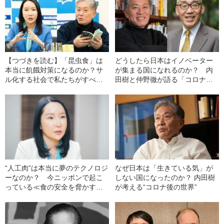
【つづきを読む】「昆虫食」は
どうしたら日本はイノベーター
本当に飢餓対策になるのか？サ
が集まる国になれるのか？ 内
ル化する社会で私たちがすべき
田樹と仲野徹が語る「コロナ後
こと
の社会」
“人工肉”は本当に夢のテクノロジ
なぜ日本は「生きている気」が
ーなのか？ 今ニッポンで起こ
しない国になったのか？ 内田樹
っている≪食の安全を脅かす新
が考える“コロナ後の世界”
たな危機≫