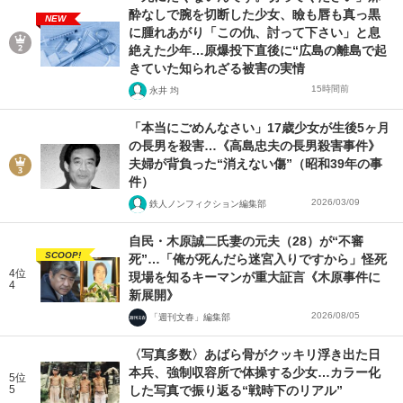
酔なしで腕を切断した少女、瞼も唇も真っ黒
NEW
に腫れあがり「この仇、討って下さい」と息
絶えた少年…原爆投下直後に“広島の離島で起
きていた知られざる被害の実情
15時間前
永井 均
「本当にごめんなさい」17歳少女が生後5ヶ月
の長男を殺害…《高島忠夫の長男殺害事件》
夫婦が背負った“消えない傷”（昭和39年の事
件）
2026/03/09
鉄人ノンフィクション編集部
自民・木原誠二氏妻の元夫（28）が“不審
SCOOP!
死”…「俺が死んだら迷宮入りですから」怪死
4位
現場を知るキーマンが重大証言《木原事件に
4
新展開》
2026/08/05
「週刊文春」編集部
〈写真多数〉あばら骨がクッキリ浮き出た日
本兵、強制収容所で体操する少女…カラー化
5位
5
した写真で振り返る“戦時下のリアル”