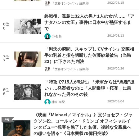
2022/08/15
「文春オンライン」編集部
終戦後、孤島に32人の男と1人の女が……「ア
ナタハンの女王」事件に日本中が熱狂するま
6位
6
で
2019/08/13
小池 新
「判決の瞬間、スキップしてVサイン」交際相
手の乳首と指を切断した佐藤紗希被告（当時
7位
7
23）に下された判決
2026/06/26
「文春オンライン」編集部
「特攻で715人が戦死」「米軍からは“馬鹿”扱
い」…発案者なのに「人間爆弾・桜花」に乗
8位
8
れなかった男のその後
2026/08/04
神立 尚紀
《映画『Michael／マイケル』》父ジョセフ・ジャ
PR
クソン役、コールマン・ドミンゴ オフィシャルイ
ンタビュー“観客を魅了した名優、複雑な父親像へ
の想いを語る”《日本興収70億円突破》