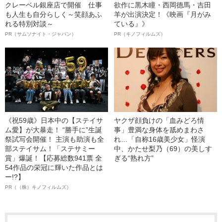
クレーベル銀座店で開催 仕事
欲作に黒木瞳・西岡德馬・吉田
も人生も自分らしく～笑顔あふ
羊が出演決定！《映画『月がみ
れる特別対談～
ている』》
PR（サムソナイト・ジャパン）
PR（キノフィルムズ）
《祝59歳》日本中の【ステイサ
ヤクザ顔負けの「血みどろ情
ム愛】が大暴走！ “勝手に”生誕
事」豊満な身体を舐めまわさ
祭試写会開催！ 主演も助演も全
れ…「自称16歳美少女」怪演
部ステイサム！「ステサミー
中、かたせ梨乃（69）の美しす
賞」爆誕！【応募総数941票 全
ぎる“熟れ方”
54作品の栄冠に輝いた作品とは
ー!?】
PR（（株）キノフィルムズ）