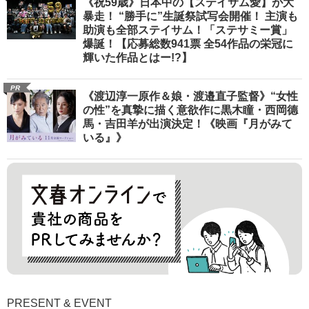
《祝59歳》日本中の【ステイサム愛】が大
暴走！ “勝手に”生誕祭試写会開催！ 主演も
助演も全部ステイサム！「ステサミー賞」
爆誕！【応募総数941票 全54作品の栄冠に
輝いた作品とはー!?】
PR
《渡辺淳一原作＆娘・渡邉直子監督》“女性
の性”を真摯に描く意欲作に黒木瞳・西岡德
馬・吉田羊が出演決定！《映画『月がみて
いる』》
PRESENT & EVENT