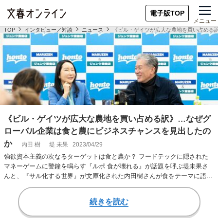
電子版TOP
メニュー
TOP
インタビュー／対談
ニュース
《ビル・ゲイツが広大な農地を買い占める
《ビル・ゲイツが広大な農地を買い占める訳》…なぜグ
ローバル企業は食と農にビジネスチャンスを見出したの
か
内田 樹
堤 未果
2023/04/29
強欲資本主義の次なるターゲットは食と農か？ フードテックに隠された
マネーゲームに警鐘を鳴らす『ルポ 食が壊れる』が話題を呼ぶ堤未果さ
んと、『サル化する世界』が文庫化された内田樹さんが食をテーマに語り
合った。◆◆◆内…
続きを読む