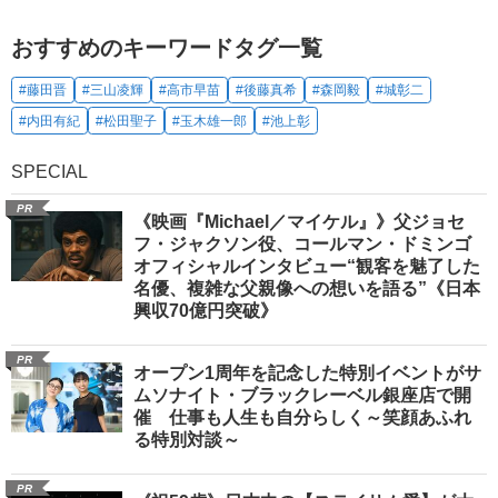
おすすめのキーワードタグ一覧
#藤田晋
#三山凌輝
#高市早苗
#後藤真希
#森岡毅
#城彰二
#内田有紀
#松田聖子
#玉木雄一郎
#池上彰
SPECIAL
PR
《映画『Michael／マイケル』》父ジョセ
フ・ジャクソン役、コールマン・ドミンゴ
オフィシャルインタビュー“観客を魅了した
名優、複雑な父親像への想いを語る”《日本
興収70億円突破》
PR
オープン1周年を記念した特別イベントがサ
ムソナイト・ブラックレーベル銀座店で開
催 仕事も人生も自分らしく～笑顔あふれ
る特別対談～
PR