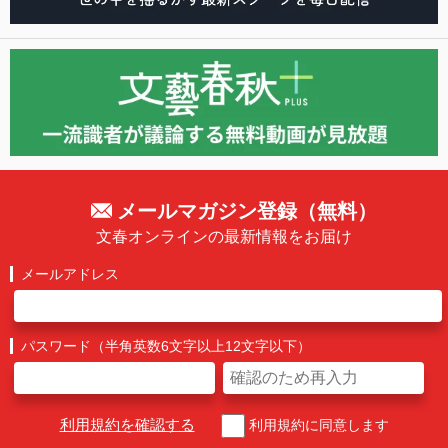
メールマガジン登録（無料）
文春オンラインの最新情報をお届け
メールアドレス
パスワード（半角英数6文字以上12文字以下）
利用規約を確認する
利用規約に同意します