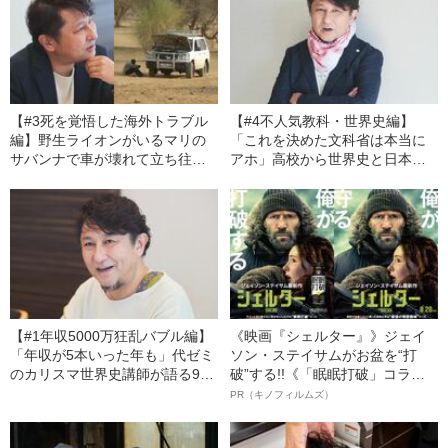
【#3死を覚悟した海外トラブル
【#4不人気教科・世界史編】
編】野生ライオンがいるマリの
「これを決めた文科省は本当に
サバンナで車が壊れて立ち往
アホ」高校から世界史と日本史
生…海外旅行マニアの世界史講
が消滅？ 予備校カリスマ講師が
師が死を覚悟した“断トツにヤバ
怒るシンプルな理由「世界史は
かったツートップ”
昔から受験科目として不人気だ
けど…」
【#1年収5000万狂乱バブル編】
《映画『シェルター』》ジェイ
「年収が5本いった年も」代ゼミ
ソン・ステイサムがお盆を“打
のカリスマ世界史講師が語る90
破”する!!《「眠眠打破」コラ
年代の狂乱の“予備校バブル”のリ
ボ》
PR（キノフィルムズ）
アル「あの頃に文春があったら
終わってたかも…」