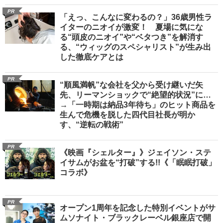
PR
「えっ、こんなに変わるの？」36歳男性ラ
イターのニオイが激変！ 夏場に気にな
る“頭皮のニオイ”や“ベタつき”を解消す
る、“ウィッグのスペシャリスト”が生み出
した徹底ケアとは
PR
“順風満帆”な会社を父から受け継いだ矢
先、リーマンショックで“絶望的状況”に…
→「一時期は納品3年待ち」のヒット商品を
生んで危機を脱した四代目社長が明か
す、“逆転の戦術”
PR
《映画『シェルター』》ジェイソン・ステ
イサムがお盆を“打破”する!!《「眠眠打破」
コラボ》
PR
オープン1周年を記念した特別イベントがサ
ムソナイト・ブラックレーベル銀座店で開