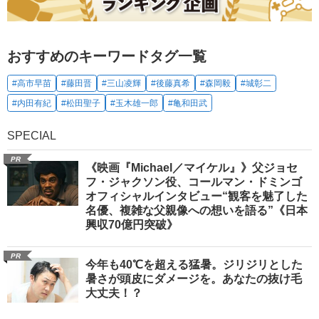
おすすめのキーワードタグ一覧
#高市早苗
#藤田晋
#三山凌輝
#後藤真希
#森岡毅
#城彰二
#内田有紀
#松田聖子
#玉木雄一郎
#亀和田武
SPECIAL
PR
《映画『Michael／マイケル』》父ジョセ
フ・ジャクソン役、コールマン・ドミンゴ
オフィシャルインタビュー“観客を魅了した
名優、複雑な父親像への想いを語る”《日本
興収70億円突破》
PR
今年も40℃を超える猛暑。ジリジリとした
暑さが頭皮にダメージを。あなたの抜け毛
大丈夫！？