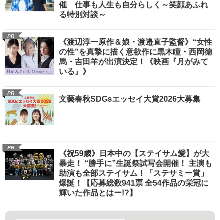
催 仕事も人生も自分らしく～笑顔あふれ
る特別対談～
PR
《渡辺淳一原作＆娘・渡邉直子監督》“女性
の性”を真摯に描く意欲作に黒木瞳・西岡德
馬・吉田羊が出演決定！《映画『月がみて
いる』》
PR
文藝春秋SDGsエッセイ大賞2026大募集
PR
《祝59歳》日本中の【ステイサム愛】が大
暴走！ “勝手に”生誕祭試写会開催！ 主演も
助演も全部ステイサム！「ステサミー賞」
爆誕！【応募総数941票 全54作品の栄冠に
輝いた作品とはー!?】