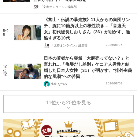
「文春オンライン」編集部
《富山・伝説の暴走族》11人からの集団リン
チ、腕に10箇所以上の根性焼き…「音速天
9位
女」初代総長しおりさん（36）が明かす、過
9
酷すぎる10代
2026/08/07
「文春オンライン」編集部
日本の若者から突然「大麻売ってない？」と
言われ…「侮辱だし差別」ケニア人男性と結
10
婚した日本人女性（31）が明かす、“排外主義
位
10
的な風潮”への苦悩
2026/08/08
小泉 なつみ
11位から20位を見る