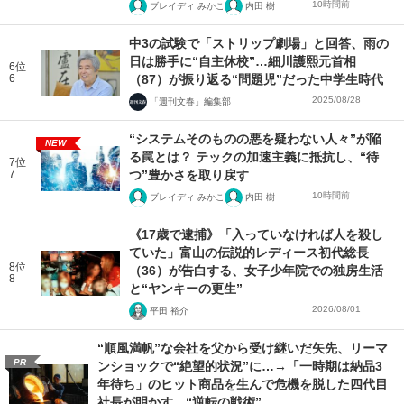
10時間前
ブレイディ みかこ
内田 樹
中3の試験で「ストリップ劇場」と回答、雨の
日は勝手に“自主休校”…細川護熙元首相
6位
6
（87）が振り返る“問題児”だった中学生時代
2025/08/28
「週刊文春」編集部
“システムそのものの悪を疑わない人々”が陥
NEW
る罠とは？ テックの加速主義に抵抗し、“待
7位
7
つ”豊かさを取り戻す
10時間前
ブレイディ みかこ
内田 樹
《17歳で逮捕》「入っていなければ人を殺し
ていた」富山の伝説的レディース初代総長
8位
（36）が告白する、女子少年院での独房生活
8
と“ヤンキーの更生”
2026/08/01
平田 裕介
“順風満帆”な会社を父から受け継いだ矢先、リーマ
PR
ンショックで“絶望的状況”に…→「一時期は納品3
年待ち」のヒット商品を生んで危機を脱した四代目
社長が明かす、“逆転の戦術”