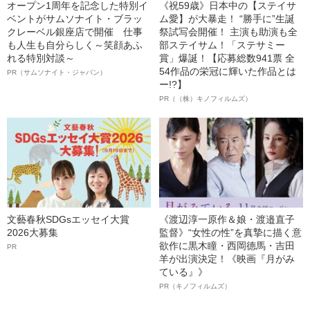
オープン1周年を記念した特別イ
《祝59歳》日本中の【ステイサ
ベントがサムソナイト・ブラッ
ム愛】が大暴走！ “勝手に”生誕
クレーベル銀座店で開催 仕事
祭試写会開催！ 主演も助演も全
も人生も自分らしく～笑顔あふ
部ステイサム！「ステサミー
れる特別対談～
賞」爆誕！【応募総数941票 全
54作品の栄冠に輝いた作品とは
PR（サムソナイト・ジャパン）
ー!?】
PR（（株）キノフィルムズ）
文藝春秋SDGsエッセイ大賞
《渡辺淳一原作＆娘・渡邉直子
2026大募集
監督》“女性の性”を真摯に描く意
欲作に黒木瞳・西岡德馬・吉田
PR
羊が出演決定！《映画『月がみ
ている』》
PR（キノフィルムズ）