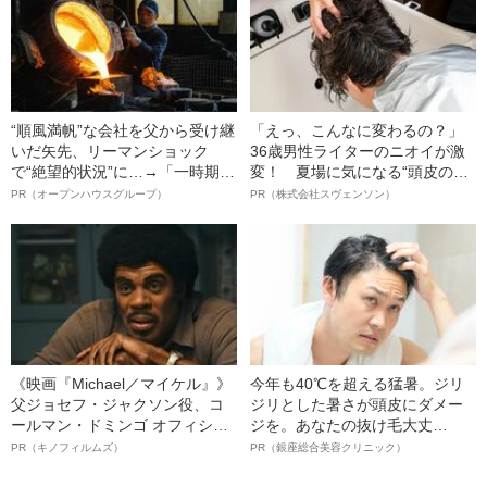
“順風満帆”な会社を父から受け継
「えっ、こんなに変わるの？」
いだ矢先、リーマンショック
36歳男性ライターのニオイが激
で“絶望的状況”に…→「一時期は
変！ 夏場に気になる“頭皮のニ
納品3年待ち」のヒット商品を生
オイ”や“ベタつき”を解消す
PR（オープンハウスグループ）
PR（株式会社スヴェンソン）
んで危機を脱した四代目社長が
る、“ウィッグのスペシャリス
明かす、“逆転の戦術”
ト”が生み出した徹底ケアとは
《映画『Michael／マイケル』》
今年も40℃を超える猛暑。ジリ
父ジョセフ・ジャクソン役、コ
ジリとした暑さが頭皮にダメー
ールマン・ドミンゴ オフィシャ
ジを。あなたの抜け毛大丈
ルインタビュー“観客を魅了した
夫！？
PR（キノフィルムズ）
PR（銀座総合美容クリニック）
名優、複雑な父親像への想いを