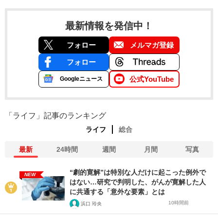
最新情報を発信中！
フォロー
メルマガ登録
フォロー
公式YouTube
Googleニュース
「ライフ」記事のランキング
ライフ
総合
最新
24時間
週間
月間
写真
“劇的寛解”は特別な人だけに起こった例外で
NEW
はない…研究で判明した、がんが寛解した人
に共通する「意外な要素」とは
10時間前
浜口 玲央