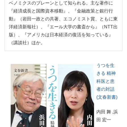
ベノミクスのブレーンとして知られる。主な著作に
『経済成長と国際資本移動』、『金融政策と銀行行
動』（岩田一政との共著、エコノミスト賞、ともに東
洋経済新報社）、『エール大学の書斎から』（NTT出
版）、『アメリカは日本経済の復活を知っている』
（講談社）ほか。
うつを生
きる 精神
科医と患
者の対話
(文春新書)
内田 舞
,浜
田 宏一