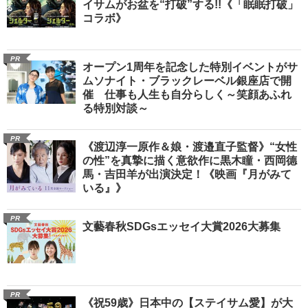
イサムがお盆を“打破”する!!《「眠眠打破」
コラボ》
PR
オープン1周年を記念した特別イベントがサ
ムソナイト・ブラックレーベル銀座店で開
催 仕事も人生も自分らしく～笑顔あふれ
る特別対談～
PR
《渡辺淳一原作＆娘・渡邉直子監督》“女性
の性”を真摯に描く意欲作に黒木瞳・西岡德
馬・吉田羊が出演決定！《映画『月がみて
いる』》
PR
文藝春秋SDGsエッセイ大賞2026大募集
PR
《祝59歳》日本中の【ステイサム愛】が大