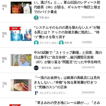
い。逃げろ』と…」富山伝説のレディース初
4位
代総長（36）が語る、ギャルサー制圧と朝ま
4
でのバイク暴走
2026/08/01
平田 裕介
“システムそのものの悪を疑わない人々”が陥
NEW
る罠とは？ テックの加速主義に抵抗し、“待
5位
5
つ”豊かさを取り戻す
22時間前
ブレイディ みかこ
内田 樹
中3の試験で「ストリップ劇場」と回答、雨の
日は勝手に“自主休校”…細川護熙元首相
6位
6
（87）が振り返る“問題児”だった中学生時代
2025/08/28
「週刊文春」編集部
「一流のお金持ち」は銀座の高級店には見向
きもしない…“本物”を知る富裕層が行きつ
7位
7
く“究極のスシ”の正体
2026/08/06
プレジデントオンライン
「草まみれの空き地にレール跡が…」「さみ
NEW