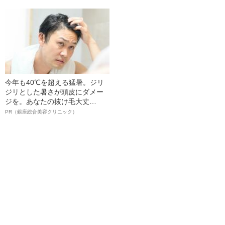
る、“ウィッグのスペシャリス
ト”が生み出した徹底ケアとは
今年も40℃を超える猛暑。ジリ
ジリとした暑さが頭皮にダメー
ジを。あなたの抜け毛大丈
夫！？
PR（銀座総合美容クリニック）