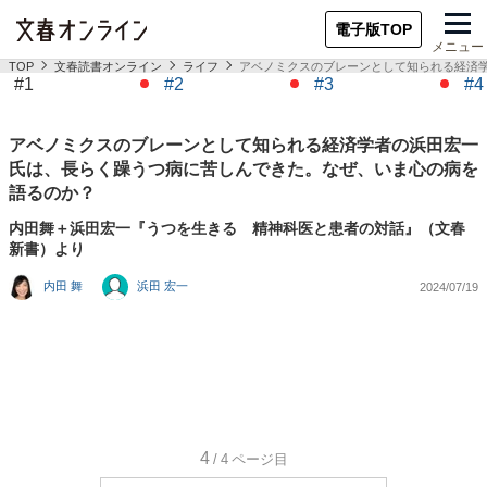
電子版TOP
メニュー
TOP
文春読書オンライン
ライフ
アベノミクスのブレーンとして知られる経済
#1
#2
#3
#4
アベノミクスのブレーンとして知られる経済学者の浜田宏一
氏は、長らく躁うつ病に苦しんできた。なぜ、いま心の病を
語るのか？
内田舞＋浜田宏一『うつを生きる 精神科医と患者の対話』（文春
新書）より
内田 舞
浜田 宏一
2024/07/19
4
/4
ページ目