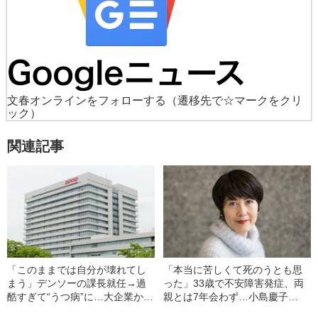
文春オンラインをフォローする
（遷移先で☆マークをクリ
ック）
関連記事
「このままでは自分が壊れてし
「本当に苦しくて死のうとも思
まう」デンソーの課長就任→過
った」33歳で不安障害発症、両
酷すぎて“うつ病”に…大企業から
親とは7年会わず…小島慶子
独立した男性が、退職を決意し
（51）が向き合い続けた“家族と