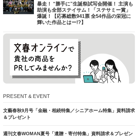
暴走！ “勝手に”生誕祭試写会開催！ 主演も
助演も全部ステイサム！「ステサミー賞」
爆誕！【応募総数941票 全54作品の栄冠に
輝いた作品とはー!?】
PRESENT & EVENT
文藝春秋9月号「金融・相続特集／シニアホーム特集」資料請求
＆プレゼント
週刊文春WOMAN夏号「遺贈・寄付特集」資料請求＆プレゼン