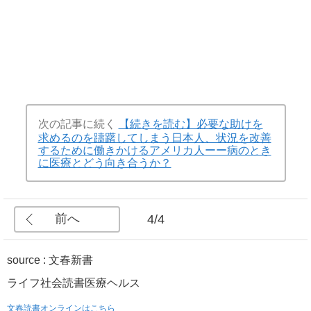
次の記事に続く
【続きを読む】必要な助けを
求めるのを躊躇してしまう日本人、状況を改善
するために働きかけるアメリカ人ーー病のとき
に医療とどう向き合うか？
前へ
4/4
source : 文春新書
ライフ
社会
読書
医療
ヘルス
文春読書オンラインはこちら