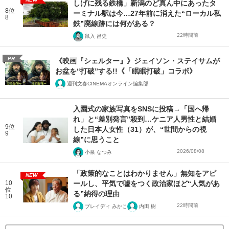
しげに残る鉄橋」新潟のど真ん中にあったタ
8位
ーミナル駅は今…27年前に消えた“ローカル私
8
鉄”廃線跡には何がある？
22時間前
鼠入 昌史
PR
《映画『シェルター』》ジェイソン・ステイサムが
お盆を“打破”する!!《「眠眠打破」コラボ》
週刊文春CINEMAオンライン編集部
入園式の家族写真をSNSに投稿→「国へ帰
れ」と“差別発言”殺到…ケニア人男性と結婚
9位
した日本人女性（31）が、“世間からの視
9
線”に思うこと
2026/08/08
小泉 なつみ
「政策的なことはわかりません」無知をアピ
NEW
10
ールし、平気で嘘をつく政治家ほど“人気があ
位
る”納得の理由
10
22時間前
ブレイディ みかこ
内田 樹