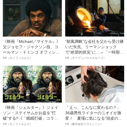
た“決定的理由”
の関係”
《映画『Michael／マイケル』》
“順風満帆”な会社を父から受け継
父ジョセフ・ジャクソン役、コ
いだ矢先、リーマンショック
ールマン・ドミンゴ オフィシャ
で“絶望的状況”に…→「一時期は
ルインタビュー“観客を魅了した
納品3年待ち」のヒット商品を生
PR（キノフィルムズ）
PR（オープンハウスグループ）
名優、複雑な父親像への想いを
んで危機を脱した四代目社長が
語る”《日本興収70億円突破》
明かす、“逆転の戦術”
《映画『シェルター』》ジェイ
「えっ、こんなに変わるの？」
ソン・ステイサムがお盆を“打
36歳男性ライターのニオイが激
破”する!!《「眠眠打破」コラ
変！ 夏場に気になる“頭皮のニ
ボ》
オイ”や“ベタつき”を解消す
PR（キノフィルムズ）
PR（株式会社スヴェンソン）