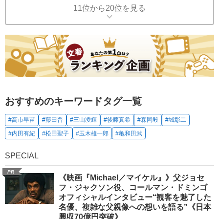
11位から20位を見る
おすすめのキーワードタグ一覧
#高市早苗
#藤田晋
#三山凌輝
#後藤真希
#森岡毅
#城彰二
#内田有紀
#松田聖子
#玉木雄一郎
#亀和田武
SPECIAL
PR
《映画『Michael／マイケル』》父ジョセ
フ・ジャクソン役、コールマン・ドミンゴ
オフィシャルインタビュー“観客を魅了した
名優、複雑な父親像への想いを語る”《日本
興収70億円突破》