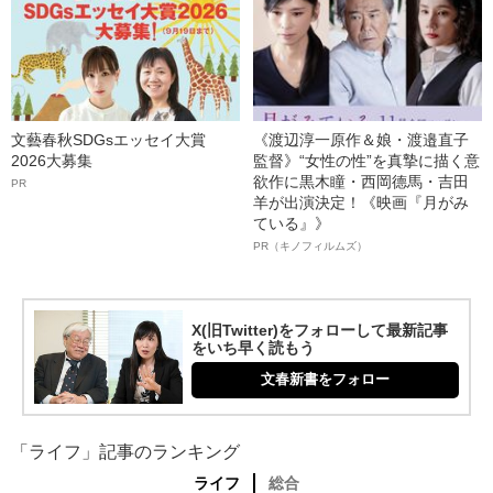
文藝春秋SDGsエッセイ大賞
《渡辺淳一原作＆娘・渡邉直子
2026大募集
監督》“女性の性”を真摯に描く意
欲作に黒木瞳・西岡德馬・吉田
PR
羊が出演決定！《映画『月がみ
ている』》
PR（キノフィルムズ）
X(旧Twitter)をフォローして最新記事
をいち早く読もう
文春新書をフォロー
「ライフ」記事のランキング
ライフ
総合