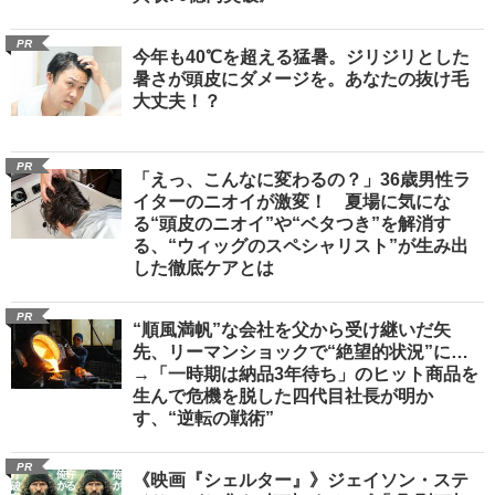
PR
今年も40℃を超える猛暑。ジリジリとした
暑さが頭皮にダメージを。あなたの抜け毛
大丈夫！？
PR
「えっ、こんなに変わるの？」36歳男性ラ
イターのニオイが激変！ 夏場に気にな
る“頭皮のニオイ”や“ベタつき”を解消す
る、“ウィッグのスペシャリスト”が生み出
した徹底ケアとは
PR
“順風満帆”な会社を父から受け継いだ矢
先、リーマンショックで“絶望的状況”に…
→「一時期は納品3年待ち」のヒット商品を
生んで危機を脱した四代目社長が明か
す、“逆転の戦術”
PR
《映画『シェルター』》ジェイソン・ステ