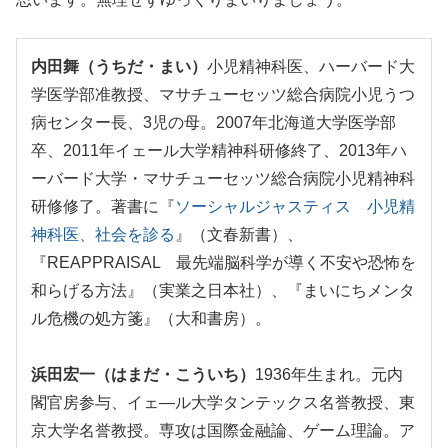
内田舞（うちだ・まい）
小児精神科医、ハーバード大
学医学部准教授、マサチューセッツ総合病院小児うつ
病センター長、3児の母。2007年北海道大学医学部
卒、2011年イェール大学精神科研修終了、2013年ハ
ーバード大学・マサチューセッツ総合病院小児精神科
研修修了。著書に『
ソーシャルジャスティス 小児精
神科医、社会を診る
』（文春新書）、
『REAPPRAISAL 最先端脳科学が導く不安や恐怖を
和らげる方法』（実業之日本社）、『まいにちメンタ
ル危機の処方箋』（大和書房）。
浜田宏一（はまだ・こういち）
1936年生まれ。元内
閣官房参与、イェ―ル大学タンテックス名誉教授、東
京大学名誉教授。専攻は国際金融論、ゲーム理論。ア