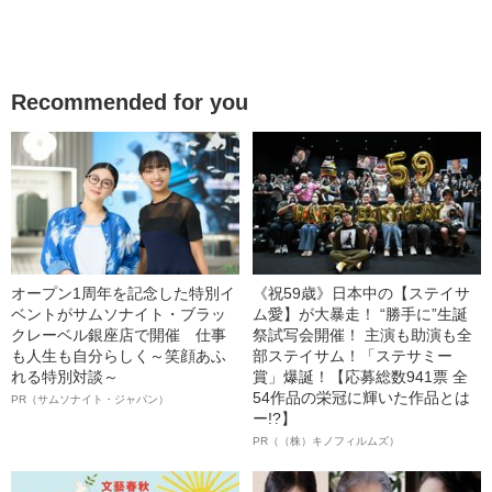
Recommended for you
オープン1周年を記念した特別イ
《祝59歳》日本中の【ステイサ
ベントがサムソナイト・ブラッ
ム愛】が大暴走！ “勝手に”生誕
クレーベル銀座店で開催 仕事
祭試写会開催！ 主演も助演も全
も人生も自分らしく～笑顔あふ
部ステイサム！「ステサミー
れる特別対談～
賞」爆誕！【応募総数941票 全
54作品の栄冠に輝いた作品とは
PR（サムソナイト・ジャパン）
ー!?】
PR（（株）キノフィルムズ）