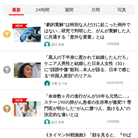
最新
24時間
週間
月間
写真
“劇的寛解”は特別な人だけに起こった例外で
NEW
はない…研究で判明した、がんが寛解した人
に共通する「意外な要素」とは
22時間前
浜口 玲央
「黒人の下半身に惹かれて結婚したんだろ」
ケニア人男性と結婚した日本人女性（31）
に“誹謗中傷”殺到…本人が語る、日本で感じ
る“外国人差別”のリアル
2026/08/08
小泉 なつみ
「余命数ヶ月の進行がんが10年も元気に…」
NEW
ステージIVの肺がん患者の生存率が激変!? 専
門医が明かした“がんに勝つ人、負ける人”の
決定的な違いとは
22時間前
浜口 玲央
《タイマン50戦無敗》「顔を見ると、『やば