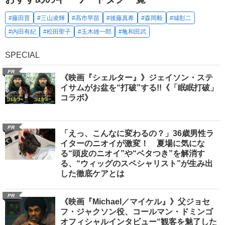
#藤田晋
#三山凌輝
#高市早苗
#後藤真希
#森岡毅
#城彰二
#内田有紀
#松田聖子
#玉木雄一郎
#亀和田武
SPECIAL
PR
《映画『シェルター』》ジェイソン・ステ
イサムがお盆を“打破”する!!《「眠眠打破」
コラボ》
PR
「えっ、こんなに変わるの？」36歳男性ラ
イターのニオイが激変！ 夏場に気にな
る“頭皮のニオイ”や“ベタつき”を解消す
る、“ウィッグのスペシャリスト”が生み出
した徹底ケアとは
PR
《映画『Michael／マイケル』》父ジョセ
フ・ジャクソン役、コールマン・ドミンゴ
オフィシャルインタビュー“観客を魅了した