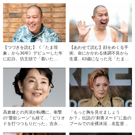
【つづきを読む】《「たま現
【あわせて読む】顔をめくる手
象」から36年》デビューした年
術、命にかかわる体調不良から
に紅白、坊主頭で「着いた
生還…63歳になった元「たま」
ー！」と叫んでブレイク…イカ
の石川浩司が明かす、ブレイク
天キング石川浩司（63）の現在
後の生活と国外への脱出
とは
高倉健との共演が転機に、衝撃
「もっと胸を見せましょう
の“愛欲シーン”も経て…「ピリオ
か？」伝説の“刺青ヌード”に血の
ドを打つつもりだった」吉永小
プールでの全裸沐浴…名監督も
百合（80）が引退を考え直し
照れさせる夏木マリ（72）の“一