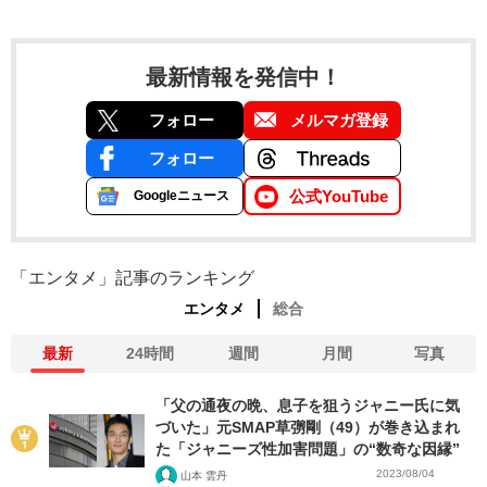
最新情報を発信中！
フォロー
メルマガ登録
フォロー
公式YouTube
Googleニュース
「エンタメ」記事のランキング
エンタメ
総合
最新
24時間
週間
月間
写真
「父の通夜の晩、息子を狙うジャニー氏に気
づいた」元SMAP草彅剛（49）が巻き込まれ
た「ジャニーズ性加害問題」の“数奇な因縁”
2023/08/04
山本 雲丹