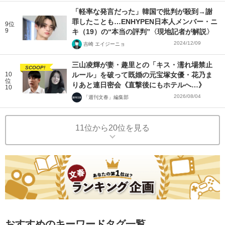
「軽率な発言だった」韓国で批判が殺到→謝
罪したことも…ENHYPEN日本人メンバー・ニ
9位
9
キ（19）の“本当の評判”〈現地記者が解説〉
2024/12/09
吉崎 エイジーニョ
三山凌輝が妻・趣里との「キス・濡れ場禁止
SCOOP!
10
ルール」を破って既婚の元宝塚女優・花乃ま
位
りあと連日密会《直撃後にもホテルへ…》
10
2026/08/04
「週刊文春」編集部
11位から20位を見る
おすすめのキーワードタグ一覧