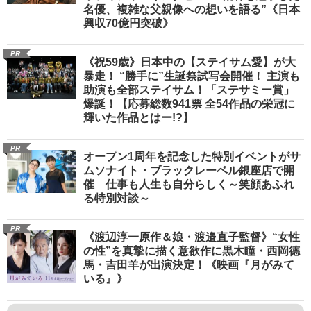
名優、複雑な父親像への想いを語る”《日本
興収70億円突破》
PR
《祝59歳》日本中の【ステイサム愛】が大
暴走！ “勝手に”生誕祭試写会開催！ 主演も
助演も全部ステイサム！「ステサミー賞」
爆誕！【応募総数941票 全54作品の栄冠に
輝いた作品とはー!?】
PR
オープン1周年を記念した特別イベントがサ
ムソナイト・ブラックレーベル銀座店で開
催 仕事も人生も自分らしく～笑顔あふれ
る特別対談～
PR
《渡辺淳一原作＆娘・渡邉直子監督》“女性
の性”を真摯に描く意欲作に黒木瞳・西岡德
馬・吉田羊が出演決定！《映画『月がみて
いる』》