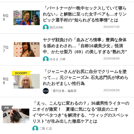
「パートナーが一晩中セックスしていて寝ら
れない」と解散に至った女子ペアも…オリン
6位
6
ピック選手村の“知られざる性事情”とは
2024/07/30
辰巳JUNK
ヤクザ顔負けの「血みどろ情事」豊満な身体
を舐めまわされ…「自称16歳美少女」怪演
7位
7
中、かたせ梨乃（69）の美しすぎる“熟れ方”
2026/08/06
ゆるま 小林
「ジャニーさんがお尻に自分でクリームを塗
SCOOP!
って…」元ジャニーズJr. 石丸志門氏が求めら
8位
8
れたおぞましい性行為
2023/06/28
「週刊文春」編集部
「えっ、こんなに変わるの？」36歳男性ライターの
PR
ニオイが激変！ 夏場に気になる“頭皮のニオ
イ”や“ベタつき”を解消する、“ウィッグのスペシャ
リスト”が生み出した徹底ケアとは
二瓶 仁志