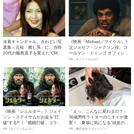
た“きっかけ”
筋縄じゃない”人生
水着キャンギャル、きわどい写
《映画『Michael／マイケル』》
真集→元祖「癒し系」に…当時
父ジョセフ・ジャクソン役、コ
20代の飯島直子を変えた“CMの
ールマン・ドミンゴ オフィシャ
中身”
ルインタビュー“観客を魅了した
PR（キノフィルムズ）
名優、複雑な父親像への想いを
語る”《日本興収70億円突破》
《映画『シェルター』》ジェイ
「えっ、こんなに変わるの？」
ソン・ステイサムがお盆を“打
36歳男性ライターのニオイが激
破”する!!《「眠眠打破」コラ
変！ 夏場に気になる“頭皮のニ
ボ》
オイ”や“ベタつき”を解消す
PR（キノフィルムズ）
PR（株式会社スヴェンソン）
る、“ウィッグのスペシャリス