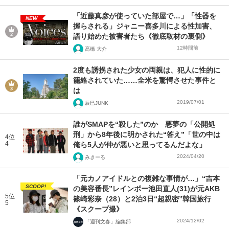
「近藤真彦が使っていた部屋で…」「性器を
NEW
握らされる」ジャニー喜多川による性加害、
語り始めた被害者たち《徹底取材の裏側》
12時間前
髙橋 大介
2度も誘拐された少女の両親は、犯人に性的に
籠絡されていた……全米を驚愕させた事件と
は
2019/07/01
辰巳JUNK
誰がSMAPを“殺した”のか 悪夢の「公開処
刑」から8年後に明かされた“答え”「世の中は
4位
4
俺ら5人が仲が悪いと思ってるんだよな」
2024/04/20
みきーる
「元カノアイドルとの複雑な事情が…」“吉本
SCOOP!
の美容番長”レインボー池田直人(31)が元AKB
5位
篠崎彩奈（28）と2泊3日“超親密”韓国旅行
5
《スクープ撮》
2024/12/02
「週刊文春」編集部