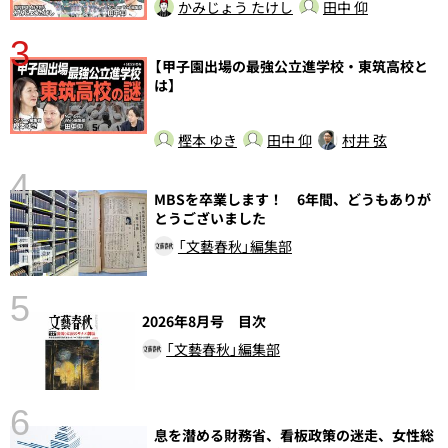
かみじょう たけし
田中 仰
3
【甲子園出場の最強公立進学校・東筑高校と
は】
樫本 ゆき
田中 仰
村井 弦
4
さ
MBSを卒業します！ 6年間、どうもありが
実
とうございました
「文藝春秋」編集部
5
2026年8月号 目次
「文藝春秋」編集部
6
息を潜める財務省、看板政策の迷走、女性総
し