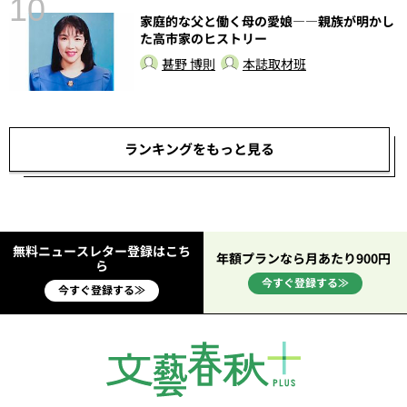
10
家庭的な父と働く母の愛娘――親族が明かし
た高市家のヒストリー
甚野 博則
本誌取材班
ランキングをもっと見る
無料ニュースレター登録はこち
年額プランなら月あたり900円
ら
今すぐ登録する≫
今すぐ登録する≫