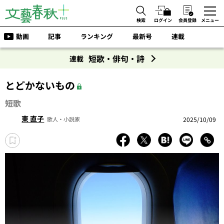
検索
ログイン
会員登録
メニュー
動画
記事
ランキング
最新号
連載
短歌・俳句・詩
連載
とどかないもの
短歌
東 直子
2025/10/09
歌人・小説家