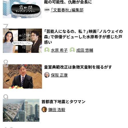
裁の可能性、仇敵が会長に
「文藝春秋」編集部
7
「芸能人になるの、私？」映画『ノルウェイの
森』で俳優デビューした水原希子が感じた戸
惑い
水原 希子
成田 悠輔
8
皇室典範改正は象徴天皇制を揺るがす
前
保阪 正康
9
首都直下地震とタワマン
鎌田 浩毅