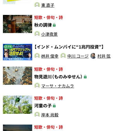
東 直子
短歌・俳句・詩
秋の調律
小津夜景
【インド・ムンバイに“1兆円投資”】
PR
桝井 俊幸
中川 コージ
村井 弦
短歌・俳句・詩
物見遊川（ものみゆせん）
マーサ・ナカムラ
短歌・俳句・詩
河童の子
岸本 尚毅
短歌・俳句・詩