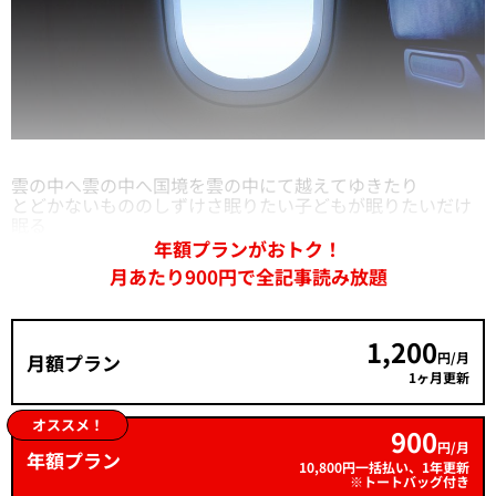
雲の中へ雲の中へ国境を雲の中にて越えてゆきたり
とどかないもののしずけさ眠りたい子どもが眠りたいだけ
眠る
年額プランがおトク！
月あたり900円で全記事読み放題
1,200
円/月
月額プラン
1ヶ月更新
オススメ！
900
円/月
年額プラン
10,800円一括払い、1年更新
※トートバッグ付き