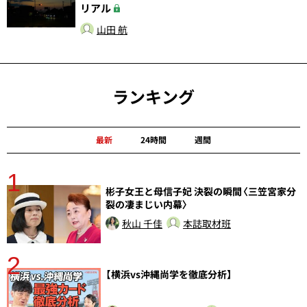
リアル
山田 航
ランキング
最新
24時間
週間
1
分
彬子女王と母信子妃 決裂の瞬間〈三笠宮家分
裂の凄まじい内幕〉
秋山 千佳
本誌取材班
2
【横浜vs沖縄尚学を徹底分析】