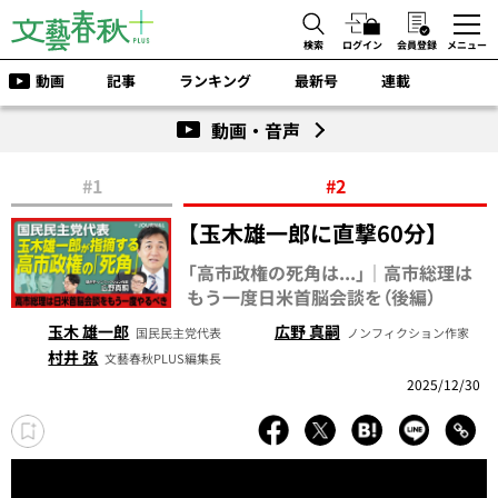
検索
ログイン
会員登録
メニュー
動画
記事
ランキング
最新号
連載
動画・音声
#1
#2
【玉木雄一郎に直撃60分】
「高市政権の死角は...」｜高市総理は
もう一度日米首脳会談を（後編）
玉木 雄一郎
広野 真嗣
国民民主党代表
ノンフィクション作家
村井 弦
文藝春秋PLUS編集長
2025/12/30