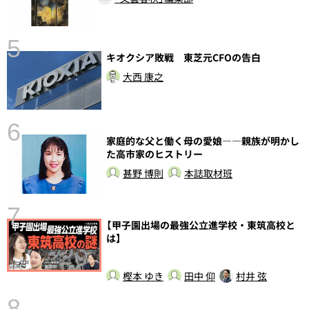
5
キオクシア敗戦 東芝元CFOの告白
し
大西 康之
6
家庭的な父と働く母の愛娘――親族が明かし
た高市家のヒストリー
甚野 博則
本誌取材班
7
【甲子園出場の最強公立進学校・東筑高校と
は】
樫本 ゆき
田中 仰
村井 弦
8