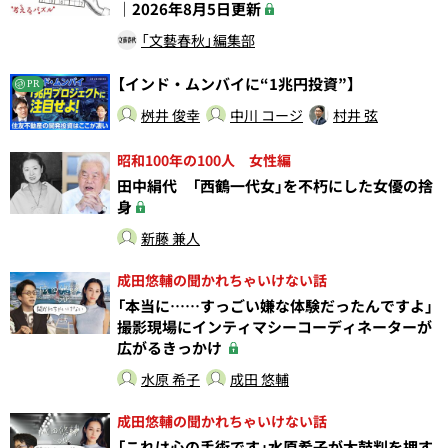
｜2026年8月5日更新
「文藝春秋」編集部
【インド・ムンバイに“1兆円投資”】
PR
桝井 俊幸
中川 コージ
村井 弦
昭和100年の100人 女性編
田中絹代 「西鶴一代女」を不朽にした女優の捨
身
新藤 兼人
成田悠輔の聞かれちゃいけない話
「本当に……すっごい嫌な体験だったんですよ」
撮影現場にインティマシーコーディネーターが
広がるきっかけ
水原 希子
成田 悠輔
成田悠輔の聞かれちゃいけない話
「これは心の手術です」水原希子が太鼓判を押す