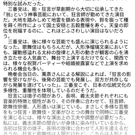
特別な試みだった。
三番叟は、能・狂言が草創期から大切に伝承してきた
「翁」という神事芸能において、狂言師が勤めてきた演目
だ。大地を踏みしめて地霊を鎮める表現や、鈴を振って種
を蒔く所作によって国土安穏と五穀豊穣を寿ぐ。天皇の即
位を祝福するのに、これほどふさわしい演目はないだろ
う。
三番叟は、後に様々な芸能でも盛んに演じられるように
なった。歌舞伎はもちろんだが、人形浄瑠璃文楽において
も、躍動感溢れる太棹の旋律と人形の動きが観客の心を沸
き立たせる人気曲で、舞台で上演するだけでなく、関西で
は、様々な祝賀パーティーや結婚披露宴などで上演を求め
られる機会も多い。
晩餐会当日の、萬斎さんによる解説によれば、「狂言の影
響を受けながら、後発の芸能でも発展し、双方が共存しな
がら発展を遂げていった」。三番叟こそ、日本の伝統文化の
多様性、重層性を体現しているのだそうだ。
狂言には囃子の間があり、長唄、義太夫節それぞれにも
音楽的特徴と個性があり、その伴奏に合わせて、狂言師、
歌舞伎俳優、人形遣いは演じている。まさしく多様な芸態
をもつ狂言・歌舞伎・文楽がひとつの舞台で同時に三番叟
を演じるには、様々な演出上の工夫や調整が必要だった。
私には、義太夫節の間合いが身体に染み付いているから、
当初は狂言の囃子、長唄の旋律に合わせて人形を遣えるだ
ろうか、狂言と歌舞伎は人間だけれど、こちらは人形と人