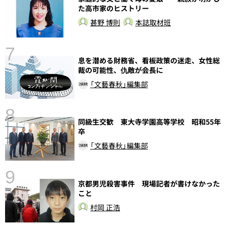
し
た高市家のヒストリー
甚野 博則
本誌取材班
7
息を潜める財務省、看板政策の迷走、女性総
裁の可能性、仇敵が会長に
「文藝春秋」編集部
8
同級生交歓 東大寺学園高等学校 昭和55年
卒
「文藝春秋」編集部
9
京都男児殺害事件 現場記者が書けなかった
前
こと
村岡 正浩