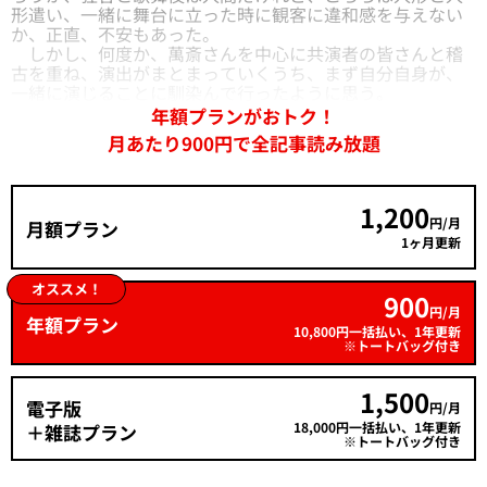
形遣い、一緒に舞台に立った時に観客に違和感を与えない
か、正直、不安もあった。
しかし、何度か、萬斎さんを中心に共演者の皆さんと稽
古を重ね、演出がまとまっていくうち、まず自分自身が、
一緒に演じることに馴染んで行ったように思う。
年額プランがおトク！
月あたり900円で全記事読み放題
1,200
円/月
月額プラン
1ヶ月更新
オススメ！
900
円/月
年額プラン
10,800円一括払い、1年更新
※トートバッグ付き
1,500
電子版
円/月
18,000円一括払い、1年更新
＋雑誌プラン
※トートバッグ付き