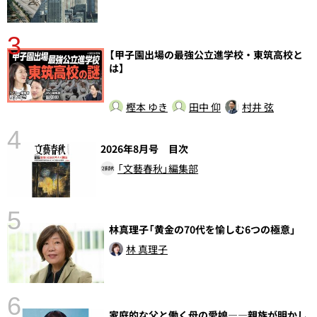
3
【甲子園出場の最強公立進学校・東筑高校と
さ
は】
実
樫本 ゆき
田中 仰
村井 弦
4
2026年8月号 目次
「文藝春秋」編集部
5
林真理子「黄金の70代を愉しむ6つの極意」
の
林 真理子
6
家庭的な父と働く母の愛娘――親族が明かし