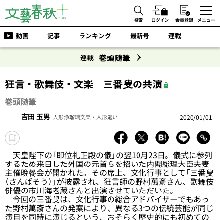
検索
ログイン
会員登録
メニュー
動画
記事
ランキング
最新号
連載
巻頭随筆
連載
狂言・歌舞伎・文楽 三番叟の共演
巻頭随筆
吉田 玉男
2020/01/01
人形浄瑠璃文楽・人形遣い
天皇陛下の「即位礼正殿の儀」の翌10月23日。儀式に参列
するため来日した外国の元首らを招いた内閣総理大臣夫妻
主催晩餐会が開かれた。その席上、文化行事として「三番叟
（さんばそう）」が披露され、狂言師の野村萬斎さん、歌舞伎
俳優の市川海老蔵さんと出演させていただいた。
今回の三番叟は、文化行事の総合アドバイザーでもあっ
た野村萬斎さんの発案により、異なる3つの伝統芸能が同じ
演目を同時に演じるという、おそらく歴史的にも初めての