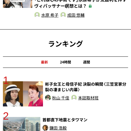
ヴィパッサナー瞑想とは？
水原 希子
成田 悠輔
ランキング
最新
24時間
週間
1
分
彬子女王と母信子妃 決裂の瞬間〈三笠宮家分
裂の凄まじい内幕〉
秋山 千佳
本誌取材班
2
首都直下地震とタワマン
鎌田 浩毅