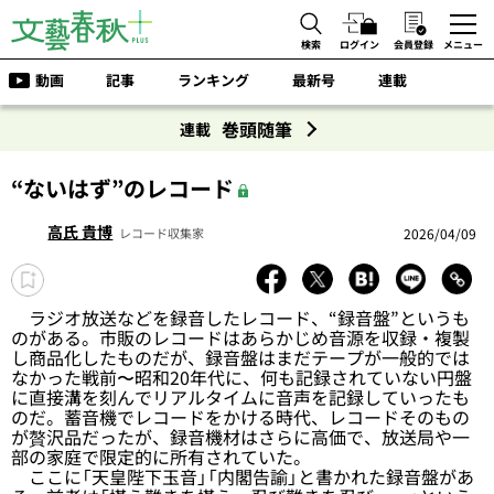
検索
ログイン
会員登録
メニュー
動画
記事
ランキング
最新号
連載
巻頭随筆
連載
“ないはず”のレコード
高氏 貴博
2026/04/09
レコード収集家
ラジオ放送などを録音したレコード、“録音盤”というも
のがある。市販のレコードはあらかじめ音源を収録・複製
し商品化したものだが、録音盤はまだテープが一般的では
なかった戦前〜昭和20年代に、何も記録されていない円盤
に直接溝を刻んでリアルタイムに音声を記録していったも
のだ。蓄音機でレコードをかける時代、レコードそのもの
が贅沢品だったが、録音機材はさらに高価で、放送局や一
部の家庭で限定的に所有されていた。
ここに「天皇陛下玉音」「内閣告諭」と書かれた録音盤があ