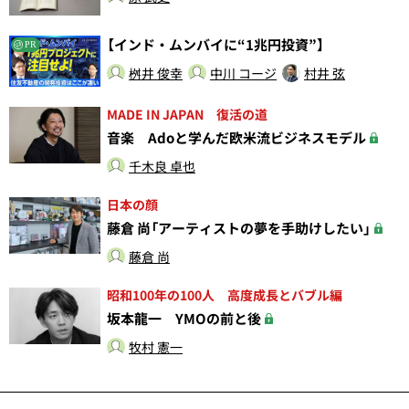
【インド・ムンバイに“1兆円投資”】
PR
桝井 俊幸
中川 コージ
村井 弦
MADE IN JAPAN 復活の道
音楽 Adoと学んだ欧米流ビジネスモデル
千木良 卓也
日本の顔
藤倉 尚「アーティストの夢を手助けしたい」
藤倉 尚
昭和100年の100人 高度成長とバブル編
坂本龍一 YMOの前と後
牧村 憲一