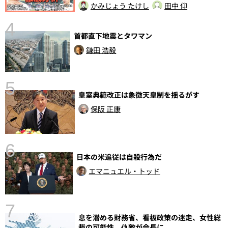
かみじょう たけし
田中 仰
4
首都直下地震とタワマン
鎌田 浩毅
5
皇室典範改正は象徴天皇制を揺るがす
保阪 正康
し
6
日本の米追従は自殺行為だ
エマニュエル・トッド
7
息を潜める財務省、看板政策の迷走、女性総
裁の可能性、仇敵が会長に