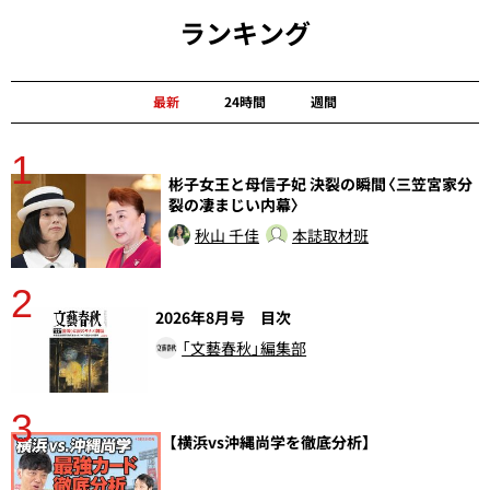
ランキング
最新
24時間
週間
1
分
彬子女王と母信子妃 決裂の瞬間〈三笠宮家分
裂の凄まじい内幕〉
秋山 千佳
本誌取材班
2
2026年8月号 目次
「文藝春秋」編集部
3
【横浜vs沖縄尚学を徹底分析】