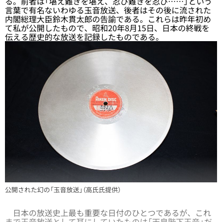
る。前者は「堪え難きを堪え、忍び難きを忍び……」という
言葉で有名ないわゆる玉音放送、後者はその後に流された
内閣総理大臣鈴木貫太郎の告諭である。これらは昨年初め
て私が公開したもので、昭和20年8月15日、日本の終戦を
伝える歴史的な放送を記録したものである。
公開された幻の「玉音放送」（高氏氏提供）
日本の放送史上最も重要な日付のひとつであるが、これ
まで玉音放送として耳にしていたものは「天皇陛下玉音」だ