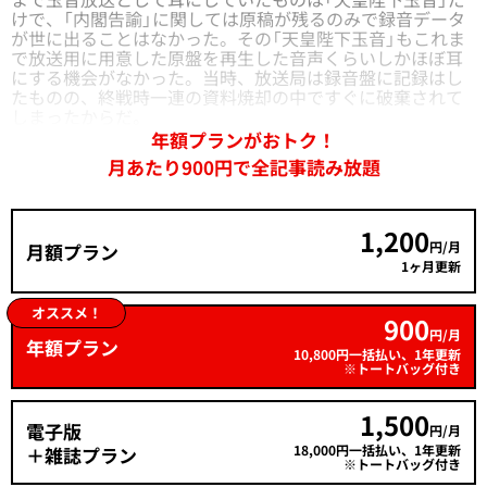
けで、「内閣告諭」に関しては原稿が残るのみで録音データ
が世に出ることはなかった。その「天皇陛下玉音」もこれま
で放送用に用意した原盤を再生した音声くらいしかほぼ耳
にする機会がなかった。当時、放送局は録音盤に記録はし
たものの、終戦時一連の資料焼却の中ですぐに破棄されて
しまったからだ。
年額プランがおトク！
月あたり900円で全記事読み放題
1,200
円/月
月額プラン
1ヶ月更新
オススメ！
900
円/月
年額プラン
10,800円一括払い、1年更新
※トートバッグ付き
1,500
電子版
円/月
18,000円一括払い、1年更新
＋雑誌プラン
※トートバッグ付き