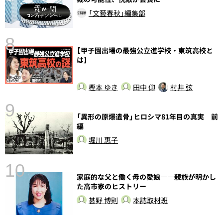
「文藝春秋」編集部
8
【甲子園出場の最強公立進学校・東筑高校と
は】
前
樫本 ゆき
田中 仰
村井 弦
9
「異形の原爆遺骨」ヒロシマ81年目の真実 前
編
堀川 惠子
10
家庭的な父と働く母の愛娘――親族が明かし
た高市家のヒストリー
総
甚野 博則
本誌取材班