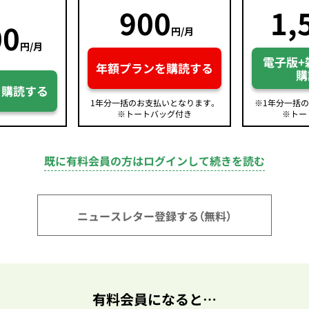
900
1,
00
円/月
円/月
電子版+
年額プランを購読する
購
を購読する
1年分一括のお支払いとなります。
※1年分一括
※トートバッグ付き
※トー
既に有料会員の方はログインして続きを読む
ニュースレター登録する（無料）
有料会員になると…