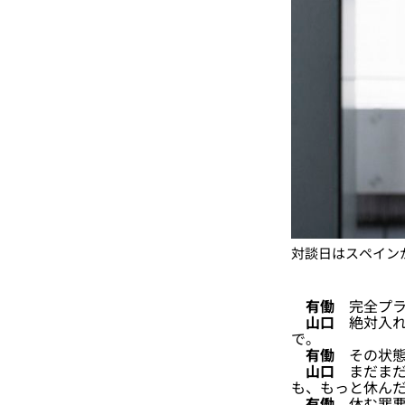
対談日はスペイン
有働
完全プラ
山口
絶対入れ
で。
有働
その状態
山口
まだまだ
も、もっと休ん
有働
休む罪悪