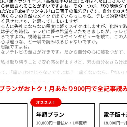
代に「連ドラクイーン」「高視聴率の女王」と呼ばれた山口さん
自ら発信されることが多いですよね。その一つが、旅の映像ダ
れたYouTubeチャンネル「山口智子の風穴!?」です。自分でカ
る時くらいの自然なメイクで出ていらっしゃる。テレビ的発想
よく見せなきゃ、と思ってしまいますが。
る人に失礼にならない程度に軽くメイクはしますが、化粧で取
私は子ども時代、テレビに夢や希望をいただきましたが、テレ
ころですよね。視聴者はニュースやインタビューを観て、この
本心は違うな、と一瞬で読み取るじゃないですか。
思議ですよね。
ないテレビの潔さが好きです。だから自分の心に嘘をつかず、
私は取り繕うことで安心感を得ますけど、素の自分をさらけ出
て、「痛い」わけじゃないですよね？ 痛くないなら、「怖い」
てのイメージに傷がつくという不安はありませんか。
プランがおトク！月あたり900円で全記事読
オススメ！
年額プラン
電子版＋
10,800円一括払い・1年更新
18,000円