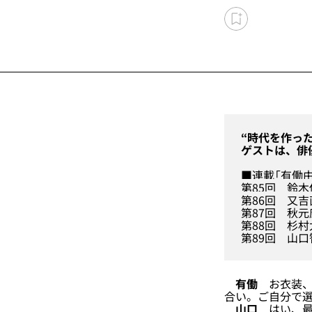
“時代を作っ
ゲストは、俳
■連載「有働
第85回
鈴木
第86回
又吉
第87回
秋元
第88回
杉村
第89回
山口
有働
お衣装、
合い。ご自分で
山口
はい、最