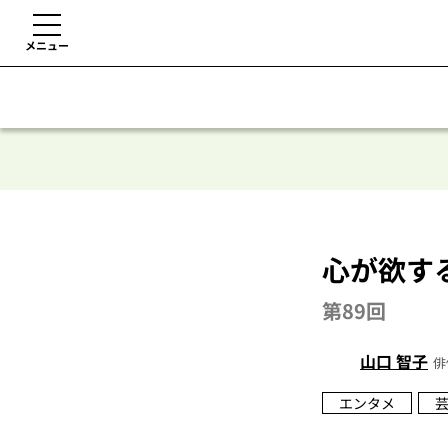
メニュー
心が欲す
第89回
山口 智子
俳
エンタメ