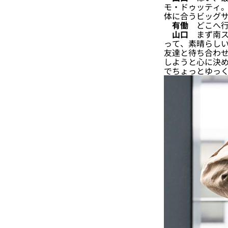
モ・ドゥッティ
体に合うビッグ
有働
どこへ行
山口
まず南ス
って、素晴らしい
友達と待ち合わ
しようと心に決
でちょっとゆっ