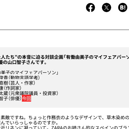
た人たち”の本音に迫る対談企画「有働由美子のマイフェアパー
優の山口智子さんです。
由美子のマイフェアパーソン」
俊貴（動物言語学者）
直樹（芸人・作家）
康（作詞家）
太蔵（元衆議院議員・投資家）
智子（俳優）
今回
素敵ですね。ちょっと作務衣のようなデザインで、草木染めの
選んでいらっしゃるのですか。
近リネンに凝っていて。ZARAのお姉さん的なスペインのブラ