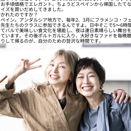
。お手頃価格でエレガント。ちょうどスペインから帰国したて
サイズを買いだめしてきました。
かれたのですか？
ペイン。アンダルシア地方で、毎年2、3月にフラメンコ・フ
先生たちのクラスに参加できるんですよ。日中そこで5〜6時
せてバルで美味しい食文化を堪能し、夜は連日素晴らしい舞台
めています。その後ポルトガルに入り、大好きなファドを毎晩
くりして帰るのが、自分のための贅沢な時間です。