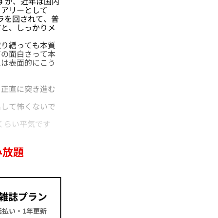
ですが、近年は国内
イアリーとして
メラを回されて、普
だと、しっかりメ
り繕っても本質
ビの面白さって本
人は表面的にこう
正直に突き進む
して怖くないで
くらい平気です
み放題
雑誌プラン
一括払い・1年更新