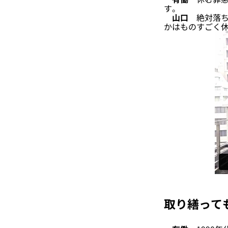
す。
山口
絶対落ち
かはものすごく
取り繕って