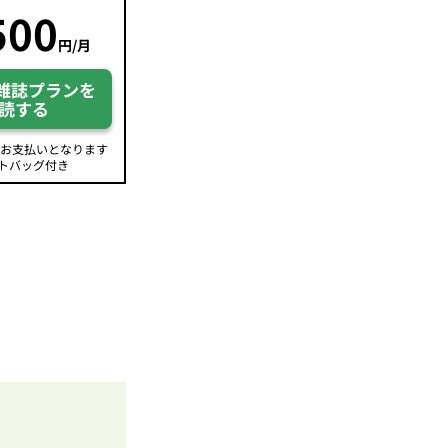
500
円/月
雑誌プランを
読する
のお支払いとなります
トバッグ付き