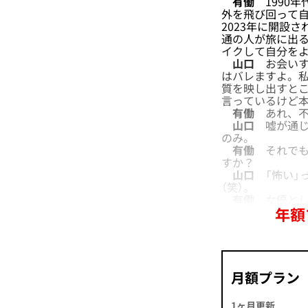
有働
1990年
外を飛び回って
2023年に開設さ
通の人が旅に出
イクして自分を
山口
お会いす
はバレますよ。
質を映し出すと
言っているけど
有働
あれ、不
山口
嘘が通じ
のみ。
有働
それでも
すか？
山口
「怖い」っ
（笑）。
有働
女優とし
年額
月額プラン
1ヶ月更新