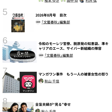
樫本 ゆき
田中 仰
村井 弦
5
の
2026年8月号 目次
「文藝春秋」編集部
6
し
令和のモーレツ官僚、脱原発の知恵袋、準キ
ャリアのエース、サイバー新組織の陣容
「文藝春秋」編集部
7
マンガワン事件 もう一人の被害女性の怒り
秋山 千佳
8
全盲夫婦が“見る”幸せ
秋山 千佳