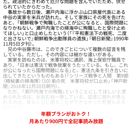
た。政治的にきわめて厄介な問題を含んでいたため、伏せ
られていたからだった。
事故から数日後、瀬戸内海に浮かぶ山口県屋代島にある
中谷の実家を米兵が訪れた。そして家族にその死を告げた
あと、「朝鮮戦争で殉職したことが公になると、国際問題に
なりかねない。瀬戸内海での掃海中に殉職したと受け止め
てほしい」と口止めしたという（「『平和憲法下の戦死、二度
と出さないで』朝鮮戦争出動隊員の遺族」『朝日新聞』1990年
11月5日夕刊）。
兄の中谷藤市は、このできごとについて複数の証言を残
している。ただし、その内容には細かな違いがある。
実家を訪ねたのは、米軍将校に通訳、海上保安庁職員で
あり、「日本は憲法で戦争放棄をうたっている。もし、これ
が公になったら国際問題になる」と、憲法九条を引き合いに
出してきたというものもある（「シリーズ戦争と人間 第9部
〈極秘裏の掃海隊〉（10）弟の死 米軍将校が口止め」『神戸新
聞』2016年12月20日朝刊）。
ただ、「瀬戸内海での殉職」ということにしてほしいと求
められた点は、おおむね一致している。証言に揺れが見ら
れるのは、長らく公に語ることができなかった影響もある
のだろう。
年額プランがおトク！
月あたり900円で全記事読み放題