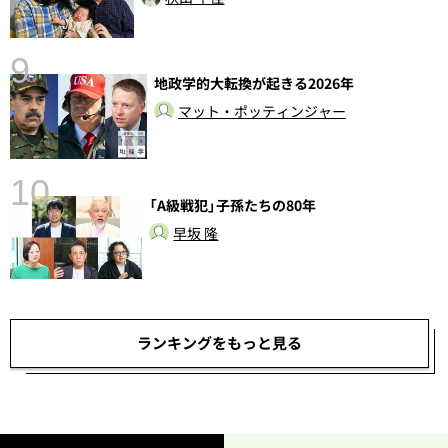
9
地政学的大転換が起きる2026年
前
マット・ポッティンジャー
10
「A級戦犯」子孫たちの80年
早坂 隆
ランキングをもっと見る