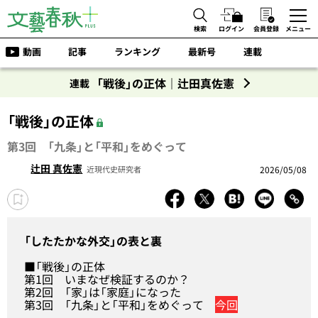
検索
ログイン
会員登録
メニュー
動画
記事
ランキング
最新号
連載
「戦後」の正体｜辻田真佐憲
連載
「戦後」の正体
第3回 「九条」と「平和」をめぐって
辻田 真佐憲
2026/05/08
近現代史研究者
「したたかな外交」の表と裏
■「戦後」の正体
第1回
いまなぜ検証するのか？
第2回
「家」は「家庭」になった
第3回
「九条」と「平和」をめぐって
今回