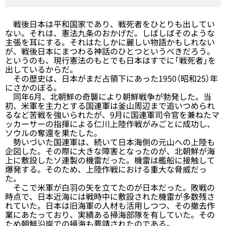
戦後日本は平和国家であり、戦死者をひとりも出してい
ない。それは、憲法九条のおかげだ。しばしばそのような
主張を耳にする。それはたしかに麗しい物語かもしれない
が、戦後日本にまつわる神話のひとつというべきだろう。
というのも、現行憲法のもとでも日本はすでに「戦死者」を
出しているからだ。
その歴史は、日本がまだ占領下にあった1950（昭和25）年
にさかのぼる。
同年6月、北朝鮮の奇襲により朝鮮戦争が勃発した。当
初、米軍を主力とする国連軍は釜山周辺まで追いつめられ
るなど苦戦を強いられたが、9月に国連軍司令官を兼ねたマ
ッカーサーの指揮による仁川上陸作戦がみごとに成功し、
ソウルの奪還を果たした。
勢いづいた国連軍は、続いて日本海側の元山への上陸も
企図した。その際に大きな障害となったのが、北朝鮮が海
上に敷設したソ連製の機雷だった。機雷は艦船に接触して
爆発する。そのため、上陸作戦における重大な脅威だっ
た。
そこで米軍が白羽の矢を立てたのが日本だった。敗戦の
時点で、日本近海には戦時中に敷設された機雷が多数残さ
れていた。日本は旧海軍の人材も活用しつつ、その撤去作
業にあたっており、実績ある掃海部隊を有していた。その
ため朝鮮沿岸での掃海も要請されたのである。