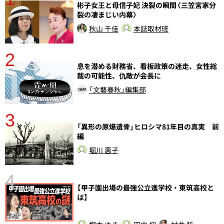
分
彬子女王と母信子妃 決裂の瞬間〈三笠宮家分
裂の凄まじい内幕〉
秋山 千佳
本誌取材班
2
息を潜める財務省、看板政策の迷走、女性総
裁の可能性、仇敵が会長に
「文藝春秋」編集部
3
さ
「異形の原爆遺骨」ヒロシマ81年目の真実 前
実
編
堀川 惠子
4
【甲子園出場の最強公立進学校・東筑高校と
は】