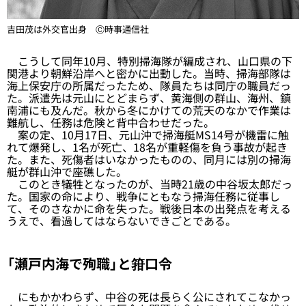
吉田茂は外交官出身 Ⓒ時事通信社
こうして同年10月、特別掃海隊が編成され、山口県の下
関港より朝鮮沿岸へと密かに出動した。当時、掃海部隊は
海上保安庁の所属だったため、隊員たちは同庁の職員だっ
た。派遣先は元山にとどまらず、黄海側の群山、海州、鎮
南浦にも及んだ。秋から冬にかけての荒天のなかで作業は
難航し、任務は危険と背中合わせだった。
案の定、10月17日、元山沖で掃海艇MS14号が機雷に触
れて爆発し、1名が死亡、18名が重軽傷を負う事故が起き
た。また、死傷者はいなかったものの、同月には別の掃海
艇が群山沖で座礁した。
このとき犠牲となったのが、当時21歳の中谷坂太郎だっ
た。国家の命により、戦争にともなう掃海任務に従事し
て、そのさなかに命を失った。戦後日本の出発点を考える
うえで、看過してはならないできごとである。
「瀬戸内海で殉職」と箝口令
にもかかわらず、中谷の死は長らく公にされてこなかっ