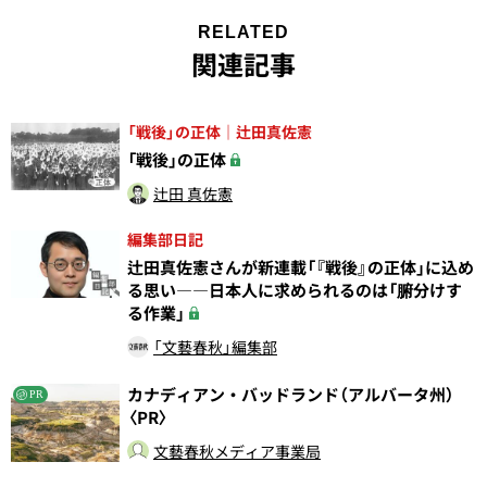
RELATED
関連記事
「戦後」の正体｜辻田真佐憲
「戦後」の正体
辻田 真佐憲
編集部日記
辻田真佐憲さんが新連載「『戦後』の正体」に込め
る思い――日本人に求められるのは「腑分けす
る作業」
「文藝春秋」編集部
カナディアン・バッドランド（アルバータ州）
PR
〈PR〉
文藝春秋メディア事業局