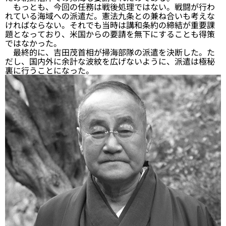
もっとも、今回の任務は戦後処理ではない。戦闘が行わ
れている海域への派遣だ。憲法九条との兼ね合いも考えな
ければならない。それでも当時は講和条約の締結が重要課
題となっており、米国からの要請を無下にすることも得策
ではなかった。
最終的に、吉田茂首相が掃海部隊の派遣を決断した。た
だし、国内外に余計な波紋を広げないように、派遣は極秘
裏に行うことになった。