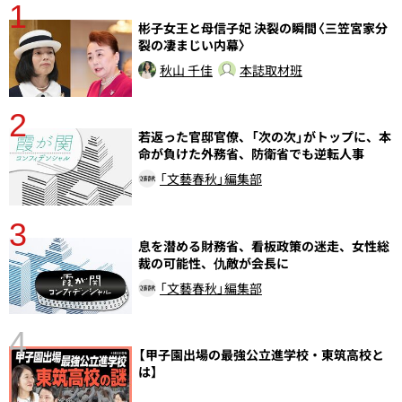
1
分
彬子女王と母信子妃 決裂の瞬間〈三笠宮家分
裂の凄まじい内幕〉
秋山 千佳
本誌取材班
2
若返った官邸官僚、「次の次」がトップに、本
命が負けた外務省、防衛省でも逆転人事
「文藝春秋」編集部
3
さ
息を潜める財務省、看板政策の迷走、女性総
実
裁の可能性、仇敵が会長に
「文藝春秋」編集部
4
【甲子園出場の最強公立進学校・東筑高校と
は】