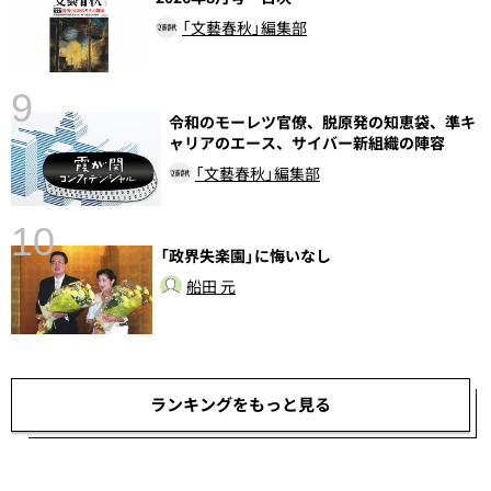
「文藝春秋」編集部
9
語
令和のモーレツ官僚、脱原発の知恵袋、準キ
ャリアのエース、サイバー新組織の陣容
「文藝春秋」編集部
10
「政界失楽園」に悔いなし
船田 元
ランキングをもっと見る