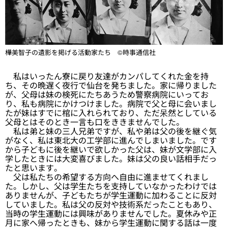
樺美智子の遺影を掲げる活動家たち ©時事通信社
私はいったん寮に戻り友達がカンパしてくれた金を持
ち、その晩遅く夜行で仙台を発ちました。家に帰りました
が、父母は妹の検死にたちあうため警察病院にいってお
り、私も病院にかけつけました。病院で父と母に会いまし
たが妹はすでに棺に入れられており、ただ呆然としている
父母とはそのとき一言も口をききませんでした。
私は弟と妹の三人兄弟ですが、私や弟は父の後を継ぐ気
がなく、私は東北大の工学部に進んでしまいました。です
から子どもに後を継いで欲しかった父は、妹が文学部に入
学したときには大変喜びました。妹は父の良い話相手だっ
たと思います。
父は私たちの希望する方向へ自由に進ませてくれまし
た。しかし、父は学生たちを支持していなかったわけでは
ありませんが、子どもたちが学生運動に加わることに反対
していました。私は父の反対や技術系だったこともあり、
当時の学生運動には興味がありませんでした。夏休みや正
月に家へ帰ったときも、妹から学生運動に関する話は一度