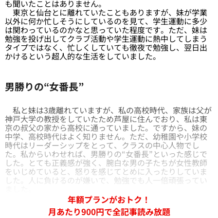
も聞いたことはありません。
東京と仙台とに離れていたこともありますが、妹が学業
以外に何か忙しそうにしているのを見て、学生運動に多少
は関わっているのかなと思っていた程度です。ただ、妹は
勉強を投げ出してクラブ活動や学生運動に熱中してしまう
タイプではなく、忙しくしていても徹夜で勉強し、翌日出
かけるという超人的な生活をしていました。
男勝りの“女番長”
私と妹は3歳離れていますが、私の高校時代、家族は父が
神戸大学の教授をしていたため芦屋に住んでおり、私は東
京の叔父の家から高校に通っていました。ですから、妹の
中学、高校時代はよく知りません。ただ、幼稚園や小学校
時代はリーダーシップをとって、クラスの中心人物でし
た。私からいわせれば、男勝りの“女番長”といった感じで
した。とても正義感が強く、腕白な男の子たちが女性教師
をいじめていると、怒りを感じてとめに入ったりしていま
した。人に負けるのが嫌いで、勉強でも人一倍頑張ってい
ました。
年額プランがおトク！
月あたり900円で全記事読み放題