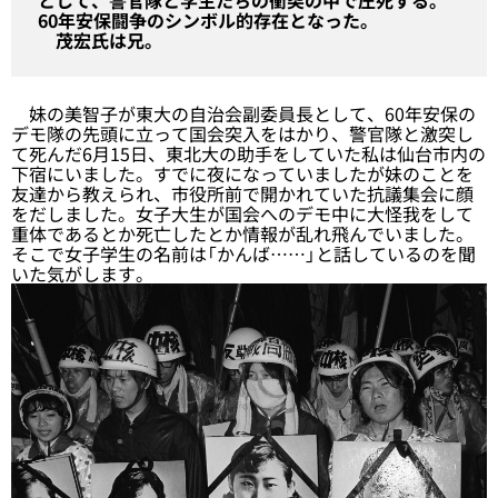
として、警官隊と学生たちの衝突の中で圧死する。
60年安保闘争のシンボル的存在となった。
茂宏氏は兄。
妹の美智子が東大の自治会副委員長として、60年安保の
デモ隊の先頭に立って国会突入をはかり、警官隊と激突し
て死んだ6月15日、東北大の助手をしていた私は仙台市内の
下宿にいました。すでに夜になっていましたが妹のことを
友達から教えられ、市役所前で開かれていた抗議集会に顔
をだしました。女子大生が国会へのデモ中に大怪我をして
重体であるとか死亡したとか情報が乱れ飛んでいました。
そこで女子学生の名前は「かんば……」と話しているのを聞
いた気がします。