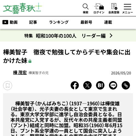
検索
ログイン
会員登録
メニュー
動画
記事
ランキング
最新号
連載
昭和100年の100人 リーダー編
特集
樺美智子 徹夜で勉強してからデモや集会に出
かけた妹
樺 茂宏
2026/05/20
樺美智子の兄
樺美智子（かんばみちこ）（1937―1960）は樺俊雄
（社会学者）、光子夫妻の長女として東京で生まれ
る。東京大学文学部に進学し自治会委員となる。日
本共産党に入党するが、反代々木の共産主義者同盟
（ブント）結成と同時に加盟。昭和35（1960）年6月15
日、ブント系全学連の一員として国会に突入しよう