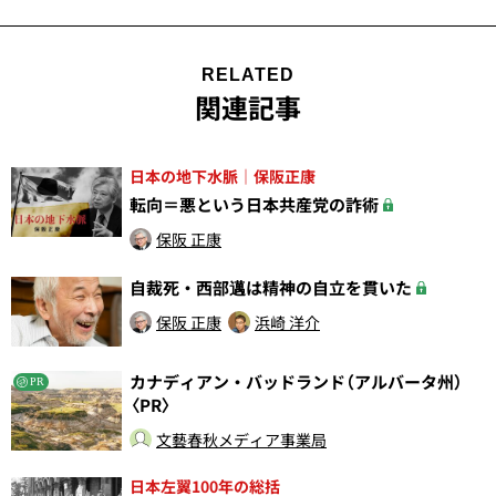
RELATED
関連記事
日本の地下水脈｜保阪正康
転向＝悪という日本共産党の詐術
保阪 正康
自裁死・西部邁は精神の自立を貫いた
保阪 正康
浜崎 洋介
カナディアン・バッドランド（アルバータ州）
PR
〈PR〉
文藝春秋メディア事業局
日本左翼100年の総括