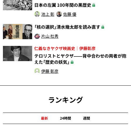
日本の左翼 100年間の黒歴史
池上 彰
佐藤 優
「核の選択」清水幾太郎を読み直す
片山 杜秀
仁義なきヤクザ映画史｜伊藤彰彦
テロリストとヤクザ——背中合わせの両者が抱
えた「歴史の妖気」
伊藤 彰彦
ランキング
最新
24時間
週間