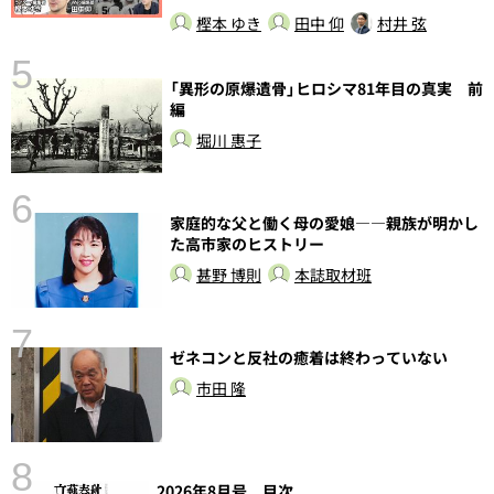
樫本 ゆき
田中 仰
村井 弦
5
の
「異形の原爆遺骨」ヒロシマ81年目の真実 前
編
堀川 惠子
6
し
家庭的な父と働く母の愛娘――親族が明かし
た高市家のヒストリー
甚野 博則
本誌取材班
7
ゼネコンと反社の癒着は終わっていない
市田 隆
8
2026年8月号 目次