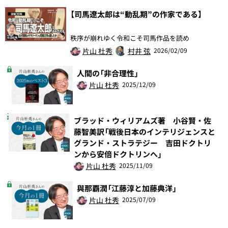
【司馬遼太郎は“動乱期”の作家である】
秩序が崩れゆく令和こそ司馬作品を読め
片山 杜秀
村井 弦
2026/02/09
人間の「非合理性」
片山 杜秀
2025/12/09
ブラッド・ウィリアムズ著 小谷賢・佐
藤智美訳「戦後日本のインテリジェンスと
グランド・ストラテジー 吉田ドクトリ
ンから安倍ドクトリンへ」
片山 杜秀
2025/11/09
與那覇潤「江藤淳と加藤典洋」
片山 杜秀
2025/07/09