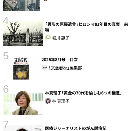
4
さ
「異形の原爆遺骨」ヒロシマ81年目の真実 前
実
編
堀川 惠子
5
2026年8月号 目次
「文藝春秋」編集部
6
林真理子「黄金の70代を愉しむ6つの極意」
し
林 真理子
7
医療ジャーナリストのがん闘病記