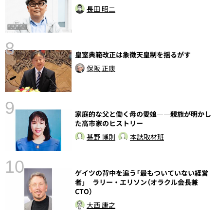
長田 昭二
8
皇室典範改正は象徴天皇制を揺るがす
前
保阪 正康
9
家庭的な父と働く母の愛娘――親族が明かし
た高市家のヒストリー
甚野 博則
本誌取材班
10
ゲイツの背中を追う「最もついていない経営
者」 ラリー・エリソン（オラクル会長兼
CTO）
大西 康之