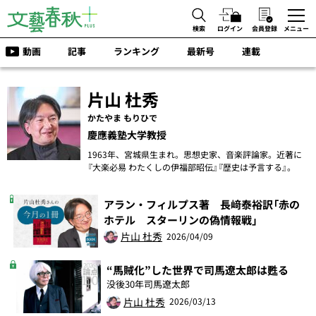
検索
ログイン
会員登録
メニュー
動画
記事
ランキング
最新号
連載
片山 杜秀
かたやま もりひで
慶應義塾大学教授
1963年、宮城県生まれ。思想史家、音楽評論家。近著に
『大楽必易 わたくしの伊福部昭伝』『歴史は予言する』。
アラン・フィルプス著 長﨑泰裕訳「赤の
ホテル スターリンの偽情報戦」
片山 杜秀
2026/04/09
“馬賊化”した世界で司馬遼太郎は甦る
没後30年司馬遼太郎
片山 杜秀
2026/03/13