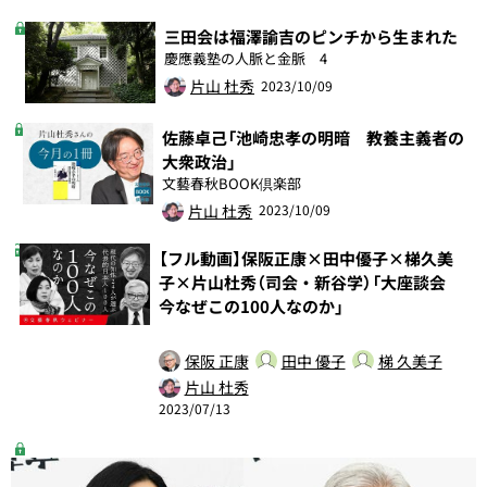
三田会は福澤諭吉のピンチから生まれた
慶應義塾の人脈と金脈 4
片山 杜秀
2023/10/09
佐藤卓己「池崎忠孝の明暗 教養主義者の
大衆政治」
文藝春秋BOOK倶楽部
片山 杜秀
2023/10/09
【フル動画】保阪正康×田中優子×梯久美
子×片山杜秀（司会・新谷学）「大座談会
今なぜこの100人なのか」
保阪 正康
田中 優子
梯 久美子
片山 杜秀
2023/07/13