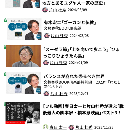
地方とあるユダヤ人一家の歴史」
片山 杜秀
2024/06/09
有木宏二「ゴーガンと仏教」
文藝春秋BOOK倶楽部
片山 杜秀
2024/02/08
「スーダラ節」「上を向いて歩こう」「ひょ
っこりひょうたん島」
片山 杜秀
2024/01/09
バランスが崩れた恐るべき世界
文藝春秋BOOK倶楽部特別編 2023年「わたし
のベスト3」
片山 杜秀
2023/12/07
【フル動画】春日太一と片山杜秀が選ぶ「戦
後最大の脚本家・橋本忍映画」ベスト3！
春日 太一
片山 杜秀
2023/11/23