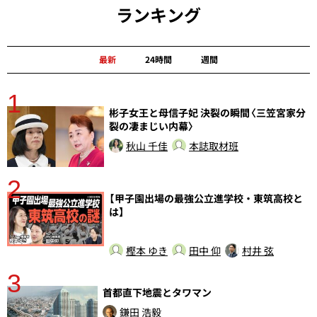
ランキング
最新
24時間
週間
1
分
彬子女王と母信子妃 決裂の瞬間〈三笠宮家分
裂の凄まじい内幕〉
秋山 千佳
本誌取材班
2
【甲子園出場の最強公立進学校・東筑高校と
は】
樫本 ゆき
田中 仰
村井 弦
3
首都直下地震とタワマン
鎌田 浩毅