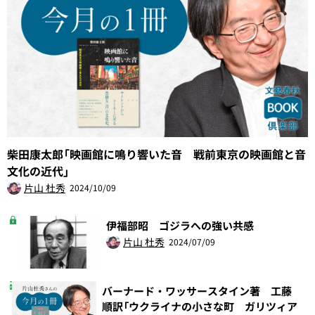
柴田康太郎「映画館に鳴り響いた音 戦前東京の映画館と音
文化の近代」
片山 杜秀
2024/10/09
伊福部昭 ゴジラへの強い共感
片山 杜秀
2024/07/09
バーナード・ワッサースタイン著 工藤
順訳「ウクライナの小さな町 ガリツィア