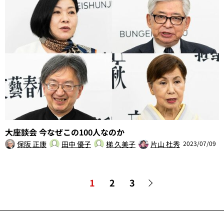
大座談会 今なぜこの100人なのか
保阪 正康
田中 優子
梯 久美子
片山 杜秀
2023/07/09
1
2
3