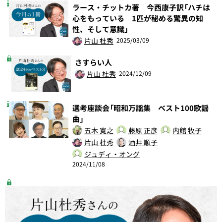
ラース・チットカ著 今西康子訳「ハチは
心をもっている 1匹が秘める驚異の知
性、そして意識」
片山 杜秀
2025/03/09
さすらい人
片山 杜秀
2024/12/09
選考座談会「昭和万謡集 ベスト100歌謡
曲」
五木 寛之
藤原 正彦
内館 牧子
片山 杜秀
酒井 順子
ジュディ・オング
2024/11/08