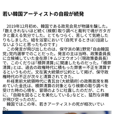
若い韓国アーティストの自殺が続発
2019年12月初め、韓国である政見会見が物議を醸した。
「数えきれないほど続く（検察）取り調べと裁判で魂がガタガ
タと震える気分でした。とてもつらく、苦しくて気絶した
りもしました。紐を浴室において（自死するときは）躊躇し
ないようにと思ったものです」
この発言が飛び出したのは、保守派の第1野党「自由韓国
党」党内選挙でのことだった。発言の主は当時、政策委員長
に立候補していた金在原（キムジエウオン）（現政策委員長）
で、このくだりは「積弊清算」に関連したものだった。「積弊
清算」とは、過去の政権時代に積もった弊害＝不正を清算す
るというものだ。文在寅大統領が公約として掲げ、保守政
権時代の不正が次々と清算されてきた。
朴槿恵前大統領時代に青瓦台（大統領府）の政務首席を務
めていた金氏は、積弊清算の対象となり検察の取り調べを
受けた時の心境を、冒頭のように吐露したのだが、これ
に、「自殺を図ることを美化している」などと、猛烈な非難
が飛び交ったのだ。
韓国ではこの年、若きアーティストの死が相次いでい
た。