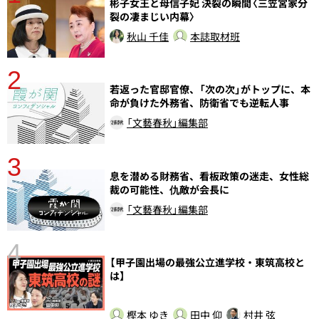
分
彬子女王と母信子妃 決裂の瞬間〈三笠宮家分
裂の凄まじい内幕〉
秋山 千佳
本誌取材班
2
若返った官邸官僚、「次の次」がトップに、本
命が負けた外務省、防衛省でも逆転人事
「文藝春秋」編集部
3
さ
息を潜める財務省、看板政策の迷走、女性総
実
裁の可能性、仇敵が会長に
「文藝春秋」編集部
4
【甲子園出場の最強公立進学校・東筑高校と
は】
樫本 ゆき
田中 仰
村井 弦