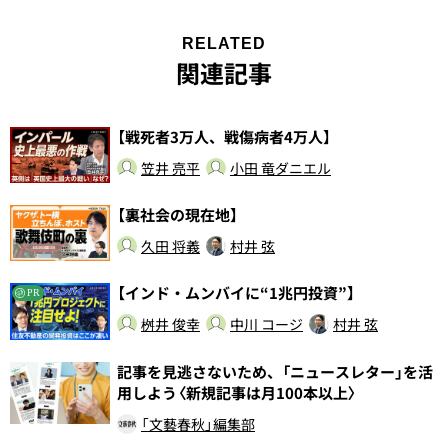
RELATED
関連記事
【戦死者3万人、戦傷病者4万人】
笠井 亮平
小田 竜ダニエル
【裏社会の現在地】
久田 将義
村井 弦
【インド・ムンバイに“1兆円投資”】
PR
桝井 俊幸
中川 コージ
村井 弦
記事を見逃さないため、「ニュースレター」を活
用しよう〈新規記事は月100本以上〉
「文藝春秋」編集部