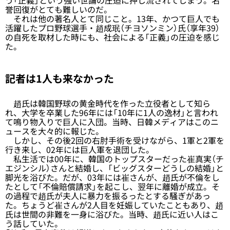
う「正義」という強い世論の圧迫に押し流されてしまう。名
誉回復がとても難しいのだ。
それは他の著名人とて同じこと。13年、かつて巨人でも
活躍したプロ野球選手・趙成珉（チヨソンミン）氏（享年39）
の自死を取材した時にも、社会による「正義」の圧迫を感じ
た。
記者は1人も来なかった
趙氏は韓国野球の黄金時代を作った立役者として知ら
れ、大学を卒業した96年には「10年に1人の逸材」と言われ
て鳴り物入りで巨人に入団。当時、日韓メディアはこのニ
ュースを大々的に報じた。
しかし、その後2回の右肘手術を受けながら、1軍と2軍を
行き来し、02年には巨人軍を退団した。
私生活では00年に、韓国のトップスターだった崔真実（チ
エジンシル）さんと結婚し、「ビッグスターどうしの結婚」と
脚光を浴びた。だが、03年には崔さんが、趙氏が不倫をし
たとして「不倫賠償請求」を起こし、翌年に離婚が成立。そ
の過程で趙氏が夫人に暴力を振るったとする騒ぎがあっ
た。ちょうど崔さんが2人目を妊娠していたこともあり、趙
氏は世間の非難を一身に浴びた。当時、趙氏に近い人はこ
う話していた。