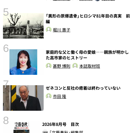
5
の
「異形の原爆遺骨」ヒロシマ81年目の真実 前
編
堀川 惠子
6
し
家庭的な父と働く母の愛娘――親族が明かし
た高市家のヒストリー
甚野 博則
本誌取材班
7
ゼネコンと反社の癒着は終わっていない
市田 隆
8
2026年8月号 目次
「文藝春秋」編集部