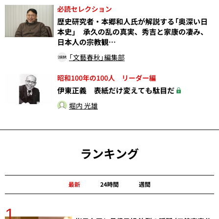
必読セレクション
歴史研究者・本郷和人氏が解説する「奥深い日
本史」 承久の乱の真実、秀吉と家康の凄み、
日本人の宗教観…
「文藝春秋」編集部
昭和100年の100人 リーダー編
伊東正義 表紙だけ変えても駄目だ
堀内 光雄
ランキング
最新
24時間
週間
1