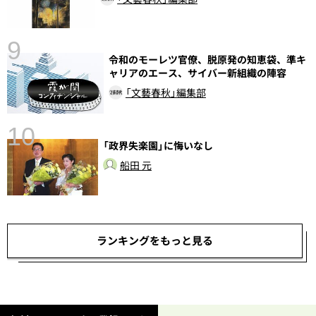
9
語
令和のモーレツ官僚、脱原発の知恵袋、準キ
ャリアのエース、サイバー新組織の陣容
「文藝春秋」編集部
10
「政界失楽園」に悔いなし
船田 元
ランキングをもっと見る