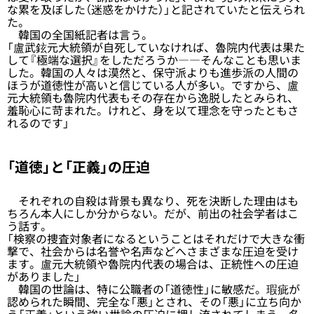
な累を及ぼした（迷惑をかけた）」と記されていたと伝えられ
た。
韓国の全国紙記者は言う。
「盧武鉉元大統領が自死していなければ、魯院内代表は果た
して『極端な選択』をしただろうか――そんなことも思いま
した。韓国の人々は漠然と、保守派よりも進歩派の人間の
ほうが道徳性が高いと信じている人が多い。ですから、盧
元大統領も魯院内代表もその存在から逸脱したとみられ、
羞恥心に苛まれた。けれど、身を以て理念を守ったともさ
れるのです」
「道徳」と「正義」の圧迫
それぞれの自殺は背景も異なり、死を決断した理由はも
ちろん本人にしか分からない。だが、前出の社会学者はこ
う話す。
「検察の捜査対象者になるということはそれだけで大きな衝
撃で、社会からは名誉や名声などへさまざまな圧迫を受け
ます。盧元大統領や魯院内代表の場合は、正統性への圧迫
がありました」
韓国の世論は、特に公職者の「道徳性」に敏感だ。瑕疵が
認められた瞬間、完全な「悪」とされ、その「悪」に立ち向か