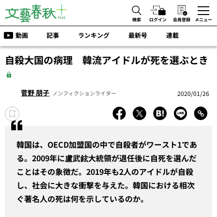
検索
ログイン
会員登録
メニュー
動画
記事
ランキング
最新号
連載
自殺大国の病理 韓流アイドルが死を選ぶとき
菅野 朋子
2020/01/26
ノンフィクションライター
韓国は、OECD加盟国の中で自殺者がワースト1であ
る。2009年に盧武鉉大統領が退任後に自死を選んだ
ことはその象徴だ。2019年も2人のアイドルが自殺
し、社会に大きな衝撃を与えた。韓国における相次
ぐ著名人の死は何を示しているのか。