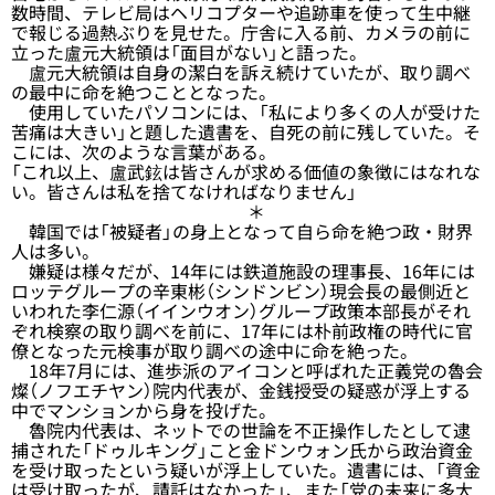
数時間、テレビ局はヘリコプターや追跡車を使って生中継
で報じる過熱ぶりを見せた。庁舎に入る前、カメラの前に
立った盧元大統領は「面目がない」と語った。
盧元大統領は自身の潔白を訴え続けていたが、取り調べ
の最中に命を絶つこととなった。
使用していたパソコンには、「私により多くの人が受けた
苦痛は大きい」と題した遺書を、自死の前に残していた。そ
こには、次のような言葉がある。
「これ以上、盧武鉉は皆さんが求める価値の象徴にはなれな
い。皆さんは私を捨てなければなりません」
＊
韓国では「被疑者」の身上となって自ら命を絶つ政・財界
人は多い。
嫌疑は様々だが、14年には鉄道施設の理事長、16年には
ロッテグループの辛東彬（シンドンビン）現会長の最側近と
いわれた李仁源（イインウオン）グループ政策本部長がそれ
ぞれ検察の取り調べを前に、17年には朴前政権の時代に官
僚となった元検事が取り調べの途中に命を絶った。
18年7月には、進歩派のアイコンと呼ばれた正義党の魯会
燦（ノフエチヤン）院内代表が、金銭授受の疑惑が浮上する
中でマンションから身を投げた。
魯院内代表は、ネットでの世論を不正操作したとして逮
捕された「ドゥルキング」こと金ドンウォン氏から政治資金
を受け取ったという疑いが浮上していた。遺書には、「資金
は受け取ったが、請託はなかった」、また「党の未来に多大