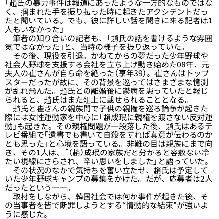
「趙氏の暴力事件は報道にあったような一方的なものではな
く、掴まれた手を振り払った時に起きたアクシデントだっ
たと聞いている。でも、彼に詳しい話を聞きに来る記者は1
人もいなかった」
筆者の知り合いの記者も、「趙氏の話を書けるような雰囲
気ではなかった」と、当時の様子を振り返っていた。
その後、現役を引退。かねてからの夢だった少年野球や
社会人野球を支援する会社を立ち上げ動き始めた08年、元
夫人の崔さんが自ら命を絶った（享年39）。崔さんはトップ
スターだったが故に、その背景を巡ってはさまざまな憶測
が乱れ飛んだ。趙氏との離婚後に鬱病を患っていたと報じ
られると、趙氏はまた俎上に載せられることとなる。
趙氏と崔さんの親族間で子供の親権を巡る論争が起きた
際には女性運動家を中心に「趙成珉に親権を渡さない反対運
動」も起きた。その親権問題が一段落した後、趙氏はあるテ
レビ番組で「遺書でも書いて自殺をすれば真意が伝わるのか
とも思った」と心境を語っている。非難の目は親族にまで向
き、その1人は、「（趙）成珉の家族だと分かると容赦ない冷
たい視線にさらされ、辛い思いをしました」と語っていた。
その状況のなかで気持ちを奮い立たせ、趙氏は予定して
いた少年野球キャンプの募集をかけた。だが、応募者は2人
だったという――。
取材をしながら、韓国社会では何か事件が起きた後、そ
の当事者を皆で断罪しようとする“情動的な結束”が強いよ
うに感じた。