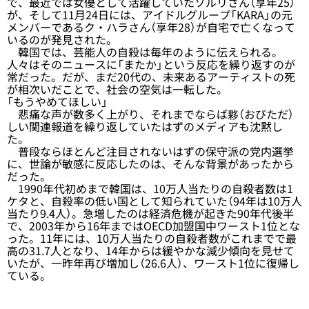
で、最近では女優として活躍していたソルリさん（享年25）
が、そして11月24日には、アイドルグループ「KARA」の元
メンバーであるク・ハラさん（享年28）が自宅で亡くなって
いるのが発見された。
韓国では、芸能人の自殺は毎年のように伝えられる。
人々はそのニュースに「またか」という反応を繰り返すのが
常だった。だが、まだ20代の、未来あるアーティストの死
が相次いだことで、社会の空気は一転した。
「もうやめてほしい」
悲痛な声が数多く上がり、それまでならば夥（おびただ）
しい関連報道を繰り返していたはずのメディアも沈黙し
た。
普段ならほとんど注目されないはずの保守派の党内選挙
に、世論が敏感に反応したのは、そんな背景があったから
だった。
1990年代初めまで韓国は、10万人当たりの自殺者数は1
ケタと、自殺率の低い国として知られていた（94年は10万人
当たり9.4人）。急増したのは経済危機が起きた90年代後半
で、2003年から16年まではOECD加盟国中ワースト1位とな
った。11年には、10万人当たりの自殺者数がこれまでで最
高の31.7人となり、14年からは緩やかな減少傾向を見せて
いたが、一昨年再び増加し（26.6人）、ワースト1位に復帰し
ている。