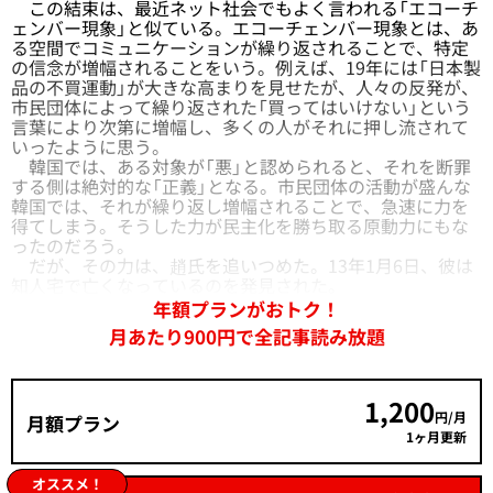
この結束は、最近ネット社会でもよく言われる「エコーチ
ェンバー現象」と似ている。エコーチェンバー現象とは、あ
る空間でコミュニケーションが繰り返されることで、特定
の信念が増幅されることをいう。例えば、19年には「日本製
品の不買運動」が大きな高まりを見せたが、人々の反発が、
市民団体によって繰り返された「買ってはいけない」という
言葉により次第に増幅し、多くの人がそれに押し流されて
いったように思う。
韓国では、ある対象が「悪」と認められると、それを断罪
する側は絶対的な「正義」となる。市民団体の活動が盛んな
韓国では、それが繰り返し増幅されることで、急速に力を
得てしまう。そうした力が民主化を勝ち取る原動力にもな
ったのだろう。
だが、その力は、趙氏を追いつめた。13年1月6日、彼は
知人宅で亡くなっているのを発見された。
年額プランがおトク！
月あたり900円で全記事読み放題
1,200
円/月
月額プラン
1ヶ月更新
オススメ！