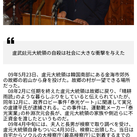
盧武鉉元大統領の自殺は社会に大きな衝撃を与えた
09年5月23日、盧元大統領は韓国南部にある金海市郊外
の故郷の岩山から身を投げた。故郷の村が一望できる場所
だった。
08年2月に任期を終えた盧元大統領は故郷に戻り、「晴耕
雨読」のような暮らしぶりをしていると伝えられていたが、
同年12月に、政界ロビー事件「泰光ゲート」に関連して実兄
の盧建平氏が逮捕される。この事件は、運動靴メーカー「泰
光実業」の朴淵次元会長が、盧元大統領の家族や側近らに不
正資金を渡したというものだ。
09年4月中旬には、夫人と長男が検察で取り調べを受け、
盧元大統領自身もついに4月30日、検察に出頭した。当日は
自宅からソウルの大検察庁（最高検察庁）に到着するまでの