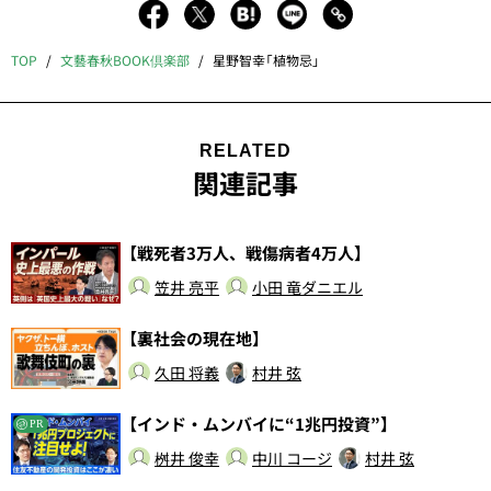
TOP
文藝春秋BOOK倶楽部
星野智幸「植物忌」
RELATED
関連記事
【戦死者3万人、戦傷病者4万人】
笠井 亮平
小田 竜ダニエル
【裏社会の現在地】
久田 将義
村井 弦
【インド・ムンバイに“1兆円投資”】
PR
桝井 俊幸
中川 コージ
村井 弦