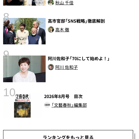
秋山 千佳
8
高市官邸「SNS戦略」徹底解剖
高木 徹
9
語
阿川佐和子「70にして始めよ！」
阿川 佐和子
10
2026年8月号 目次
「文藝春秋」編集部
ランキングをもっと見る