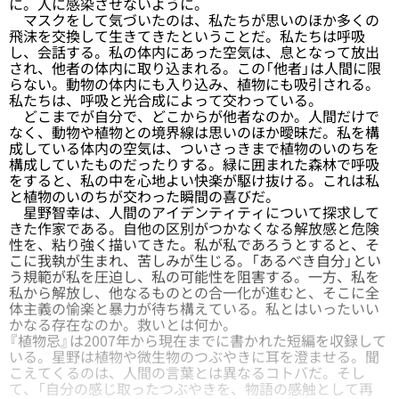
に。人に感染させないように。
マスクをして気づいたのは、私たちが思いのほか多くの
飛沫を交換して生きてきたということだ。私たちは呼吸
し、会話する。私の体内にあった空気は、息となって放出
され、他者の体内に取り込まれる。この「他者」は人間に限
らない。動物の体内にも入り込み、植物にも吸引される。
私たちは、呼吸と光合成によって交わっている。
どこまでが自分で、どこからが他者なのか。人間だけで
なく、動物や植物との境界線は思いのほか曖昧だ。私を構
成している体内の空気は、ついさっきまで植物のいのちを
構成していたものだったりする。緑に囲まれた森林で呼吸
をすると、私の中を心地よい快楽が駆け抜ける。これは私
と植物のいのちが交わった瞬間の喜びだ。
星野智幸は、人間のアイデンティティについて探求して
きた作家である。自他の区別がつかなくなる解放感と危険
性を、粘り強く描いてきた。私が私であろうとすると、そ
こに我執が生まれ、苦しみが生じる。「あるべき自分」とい
う規範が私を圧迫し、私の可能性を阻害する。一方、私を
私から解放し、他なるものとの合一化が進むと、そこに全
体主義の愉楽と暴力が待ち構えている。私とはいったいい
かなる存在なのか。救いとは何か。
『植物忌』は2007年から現在までに書かれた短編を収録して
いる。星野は植物や微生物のつぶやきに耳を澄ませる。聞
こえてくるのは、人間の言葉とは異なるコトバだ。そし
て、「自分の感じ取ったつぶやきを、物語の感触として再