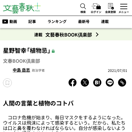
検索
ログイン
会員登録
メニュー
動画
記事
ランキング
最新号
連載
文藝春秋BOOK倶楽部
連載
星野智幸「植物忌」
文春BOOK倶楽部
中島 岳志
2021/07/01
政治学者
人間の言葉と植物のコトバ
コロナ危機が始まり、毎日マスクをするようになった。
ウイルスは飛沫によって感染するという。だから、私たち
は口と鼻を覆わなければならない。自分が感染しないよう