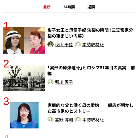
最新
24時間
週間
1
分
彬子女王と母信子妃 決裂の瞬間〈三笠宮家分
裂の凄まじい内幕〉
秋山 千佳
本誌取材班
2
「異形の原爆遺骨」ヒロシマ81年目の真実 前
編
堀川 惠子
3
さ
家庭的な父と働く母の愛娘――親族が明かし
実
た高市家のヒストリー
甚野 博則
本誌取材班