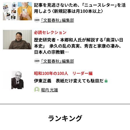
記事を見逃さないため、「ニュースレター」を活
用しよう〈新規記事は月100本以上〉
「文藝春秋」編集部
必読セレクション
歴史研究者・本郷和人氏が解説する「奥深い日
本史」 承久の乱の真実、秀吉と家康の凄み、
日本人の宗教観…
「文藝春秋」編集部
昭和100年の100人 リーダー編
伊東正義 表紙だけ変えても駄目だ
堀内 光雄
ランキング