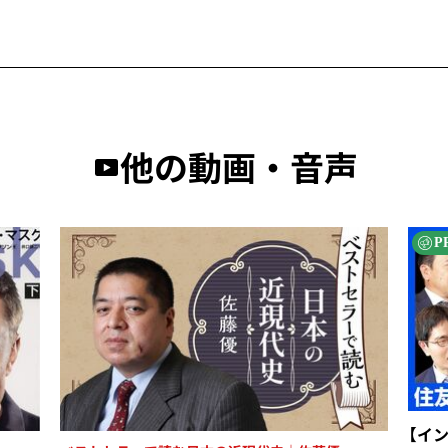
他の動画・音声
P
【イ