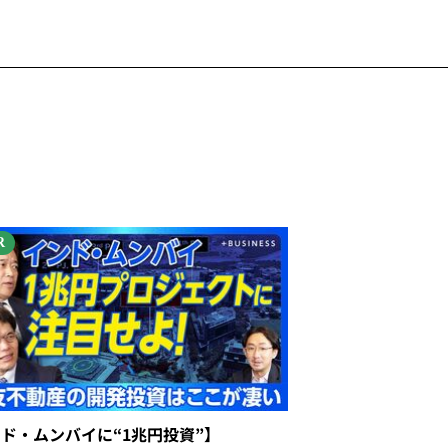
R
ンド・ムンバイに“1兆円投資”】