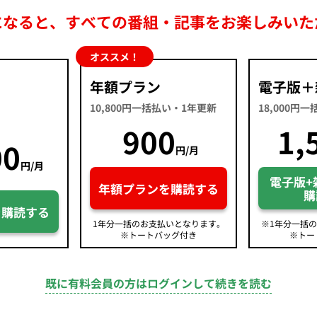
になると、すべての番組・記事をお楽しみいた
オススメ！
年額プラン
電子版＋
10,800円一括払い・1年更新
18,000円
900
1,
00
円/月
円/月
電子版+
年額プランを購読する
購
を購読する
1年分一括のお支払いとなります。
※1年分一括
※トートバッグ付き
※トー
既に有料会員の方はログインして続きを読む