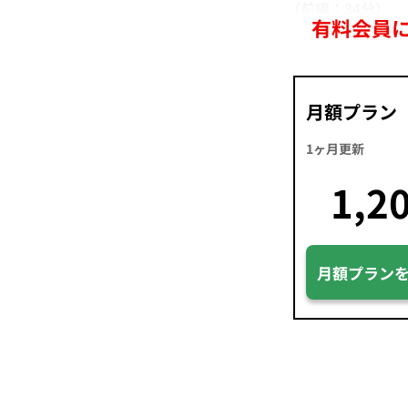
（前編：34分）
有料会員
月額プラン
1ヶ月更新
1,2
月額プラン