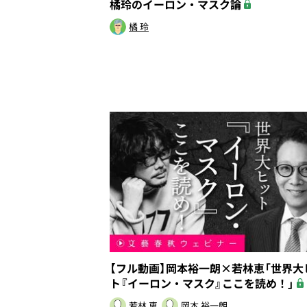
橘玲のイーロン・マスク論
橘 玲
【フル動画】岡本裕一朗×若林恵「世界大
ト『イーロン・マスク』ここを読め！」
若林 恵
岡本 裕一朗