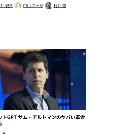
井 俊幸
中川 コージ
村井 弦
ットGPT サム・アルトマンのヤバい革命
 玲