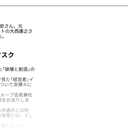
浩史さん、元
リストの大西康之さ
た。
マスク
た「破壊と創造」の
で見た「経営者」イ
」について赤裸々に
グループ会長兼社
談をお送りしま
の共通点とは何
の衝撃とは。そし
ご覧ください。