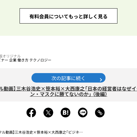
有料会員についてもっと詳しく見る
電子版オリジナル
ビナー
企業
働き方
テクノロジー
次の記事に続く
フル動画】三木谷浩史×笹本裕×大西康之「日本の経営者はなぜイ
ン・マスクに勝てないのか」 （後編）
ル動画】三木谷浩史×笹本裕×大西康之「ビジネスが表計算にできた瞬間に勝てる理由」 （前編）