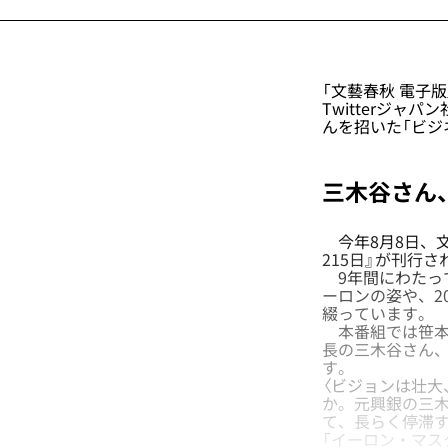
「文藝春秋 電子
Twitterジ
んを招いた「ビジ
三木谷さん
今年8月8日、文
215日
』が刊行さ
9年間にわたってT
ーロンの姿や、20
綴っています。
本番組では笹本
長の三木谷さん、
す。
〈ビジョンは壮大
か。元興銀の三木
て、長らく停滞
「イーロン・マス