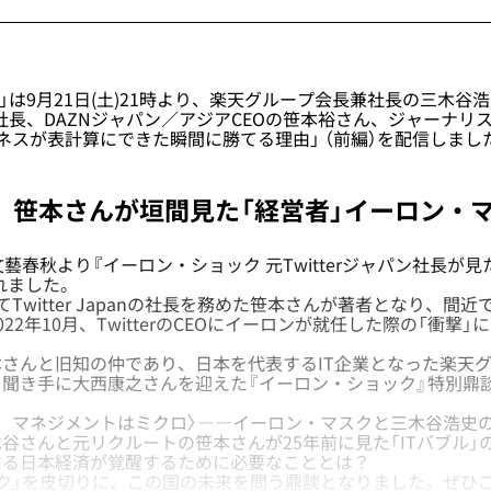
版」は9月21日(土)21時より、楽天グループ会長兼社長の三木谷
ャパン社長、DAZNジャパン／アジアCEOの笹本裕さん、ジャーナ
ネスが表計算にできた瞬間に勝てる理由」 （前編）を配信しまし
、笹本さんが垣間見た「経営者」イーロン・
藝春秋より『
イーロン・ショック 元Twitterジャパン社長が見
れました。
witter Japanの社長を務めた笹本さんが著者となり、間近
22年10月、TwitterのCEOにイーロンが就任した際の「衝撃
さんと旧知の仲であり、日本を代表するIT企業となった楽天
聞き手に大西康之さんを迎えた『イーロン・ショック』特別鼎
、マネジメントはミクロ〉――イーロン・マスクと三木谷浩史
谷さんと元リクルートの笹本さんが25年前に見た「ITバブル」
する日本経済が覚醒するために必要なこととは？
ク」を皮切りに、この国の未来を問う鼎談となりました。ぜひ