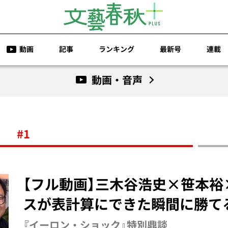
動画
記事
ランキング
最新号
連載
動画・音声
#1
【フル動画】三木谷浩史×笹本裕
スが表計算にできた瞬間に勝てる
『イーロン・ショック』特別鼎談