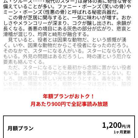
ム・クルーズ……「現代のスター」は身体の奥に奇怪な骨を
備えていることが多い。ファニー・ボーンズ（笑いの骨）や
ミーン・ボーンズ（性悪の骨）と呼ばれる秘密兵器だ。
この骨が芝居に関与すると、一気に味わいが増す。おか
しさやメランコリーが深まり、コクが醸し出され、余韻が
長くなる。善悪の境目にある灰色の部分が広がり、悲哀と
滑稽が混じり、均斉と畸形が融合する。
見ていると、役者とは因果な動物だ、という感慨が湧
く。いや、因果な動物だからこそ役者になったのだろう。
そのなかで、スターになる人がいる。スターにならない人
もいる。外見の問題はあるだろうし、時の運という厄介な
要素も絡んでくる。
ただ、スターになることを最初から念頭に置かない役者
もいる。彼らは、話の中心にわが身を置こうとしない。む
しろ、話の周辺で妖しい光を放とうとする。毒を吐き、笑
いを招き、場面をさらう。粗筋やテーマは忘れても、脇役
の顔やその芝居を憶えている映画は少なくない。
年額プランがおトク！
月あたり900円で全記事読み放題
1,200
円/月
月額プラン
1ヶ月更新