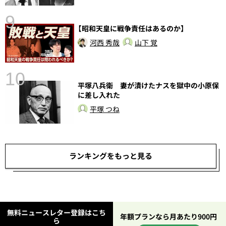
9
【昭和天皇に戦争責任はあるのか】
河西 秀哉
山下 覚
10
平塚八兵衛 妻が漬けたナスを獄中の小原保
に差し入れた
平塚 つね
ランキングをもっと見る
無料ニュースレター登録はこち
年額プランなら月あたり900円
ら