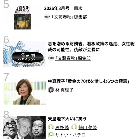
5
2026年8月号 目次
「文藝春秋」編集部
6
息を潜める財務省、看板政策の迷走、女性総
し
裁の可能性、仇敵が会長に
「文藝春秋」編集部
7
林真理子「黄金の70代を愉しむ6つの極意」
林 真理子
8
天皇陛下大いに笑う
前
辰野 隆
徳川 夢聲
サトウ・ハチロー