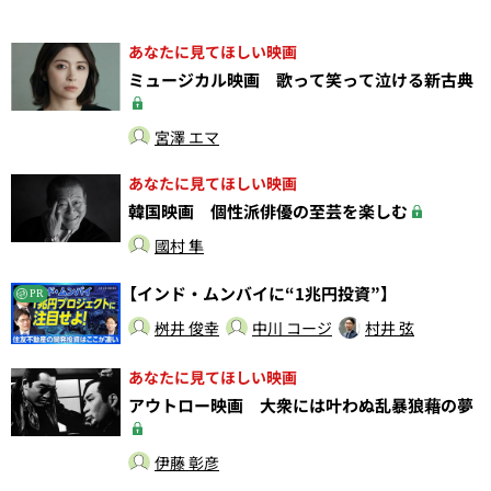
あなたに見てほしい映画
ミュージカル映画 歌って笑って泣ける新古典
宮澤 エマ
あなたに見てほしい映画
韓国映画 個性派俳優の至芸を楽しむ
國村 隼
【インド・ムンバイに“1兆円投資”】
PR
桝井 俊幸
中川 コージ
村井 弦
あなたに見てほしい映画
アウトロー映画 大衆には叶わぬ乱暴狼藉の夢
伊藤 彰彦