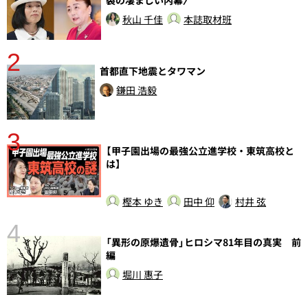
裂の凄まじい内幕〉
秋山 千佳
本誌取材班
2
首都直下地震とタワマン
鎌田 浩毅
3
【甲子園出場の最強公立進学校・東筑高校と
は】
樫本 ゆき
田中 仰
村井 弦
4
さ
「異形の原爆遺骨」ヒロシマ81年目の真実 前
実
編
堀川 惠子