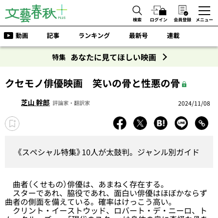
検索
ログイン
会員登録
メニュー
動画
記事
ランキング
最新号
連載
あなたに見てほしい映画
特集
クセモノ俳優映画 笑いの骨と性悪の骨
芝山 幹郎
2024/11/08
評論家・翻訳家
《スペシャル特集》10人が太鼓判。ジャンル別ガイド
曲者（くせもの）俳優は、あまねく存在する。
スターであれ、脇役であれ、面白い俳優はほぼかならず
曲者の側面を備えている。確率はけっこう高い。
クリント・イーストウッド、ロバート・デ・ニーロ、ト