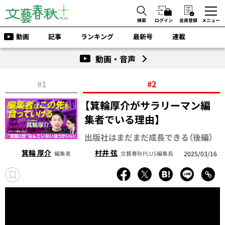
検索
ログイン
会員登録
メニュー
動画
記事
ランキング
最新号
連載
動画・音声
#1
#2
【箕輪厚介がサラリーマン編
集者でいる理由】
出版社はまだまだ成長できる（後編）
箕輪 厚介
村井 弦
2025/03/16
編集者
文藝春秋PLUS編集長