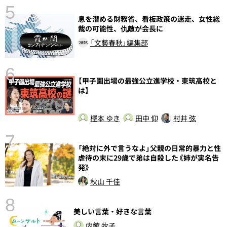
5
息を潜める財務省、看板政策の迷走、女性総
裁の可能性、仇敵が会長に
し
「文藝春秋」編集部
6
【甲子園出場の最強公立進学校・東筑高校と
は】
樫本 ゆき
田中 仰
村井 弦
7
「絶対に外で言うなよ」父親の日常的暴力と性
虐待の末に29歳で弟は自殺した《姉が実名告
発》
秋山 千佳
8
美しい言葉・好きな言葉
前
内館 牧子