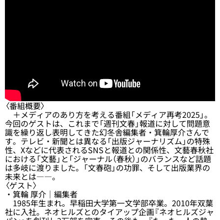
〈番組概要〉
＋メディアのあり方を考える番組「メディア再考2025」。
今回のゲストは、これまで「週刊文春」報道に対して問題意
識を繰り返し表明してきた幻冬舎編集者・箕輪厚介さんで
す。テレビ・新聞とは異なる「出版ジャーナリズム」の特殊
性、Xなどに代表されるSNSと報道との関係性、文藝春秋社
における「文藝」と「ジャーナル（春秋）」のバランスなど話題
は多岐に渡りました。「文春砲」の功罪、そして出版業界の
未来とは――。
〈ゲスト〉
・箕輪 厚介｜編集者
1985年生まれ。早稲田大学第一文学部卒業。2010年双葉
社に入社。ネオヒルズとのタイアップ企画『ネオヒルズジャ