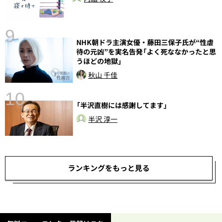
9
NHK朝ドラ主演女優・藤田三保子氏が“性虐
待の元凶”を実名告発「よく死ななかったと思
うほどの地獄」
秋山 千佳
10
「半沢直樹には感謝してます」
総
半沢 淳一
ランキングをもっと見る