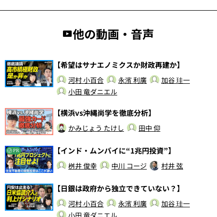
他の動画・音声
【希望はサナエノミクスか財政再建か】
河村 小百合
永濱 利廣
加谷 珪一
小田 竜ダニエル
【横浜vs沖縄尚学を徹底分析】
かみじょう たけし
田中 仰
【インド・ムンバイに“1兆円投資”】
PR
桝井 俊幸
中川 コージ
村井 弦
【日銀は政府から独立できていない？】
河村 小百合
永濱 利廣
加谷 珪一
小田 竜ダニエル