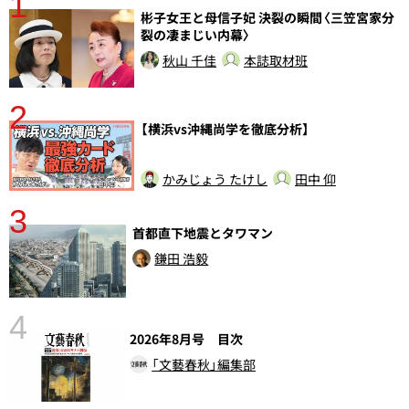
1
分
彬子女王と母信子妃 決裂の瞬間〈三笠宮家分
裂の凄まじい内幕〉
秋山 千佳
本誌取材班
2
【横浜vs沖縄尚学を徹底分析】
かみじょう たけし
田中 仰
3
首都直下地震とタワマン
鎌田 浩毅
4
2026年8月号 目次
「文藝春秋」編集部