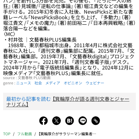
パン』を創刊し3万部を完売。その後も、『たった一人の熱
狂』（著）見城徹/『逆転の仕事論』（著）堀江貴文などの編集を
手がける。2015年幻冬舎に入社後、NewsPicksと新たな書
籍レーベル「NewsPicksBook」を立ち上げ、『多動力』（著）
堀江貴文 /『メモの魔力』（著）前田裕二 /『日本再興戦略』（著）
落合陽一などを編集。
〈MC〉
・村井弦 ｜文藝春秋PLUS編集長
1988年、東京都稲城市出身。2011年4月に株式会社文藝
春秋に入社し、「週刊文春」編集部に配属。2015年7月、「文
藝春秋」編集部。2019年7月、「文藝春秋digital」プロジェク
トマネージャー。2021年7月、「週刊文春電子版」デスク。
2024年7月から「電子版統括編集長」となり、2024年12月に
映像メディア「文藝春秋PLUS」編集長に就任。
source : 文藝春秋 PLUS動画
genre :
ニュース
社会
メディア
オピニオン
ウェビナー
最初から記事を読む
【箕輪厚介が語る週刊文春とジャー
ナリズム】
TOP
フル動画
【箕輪厚介がサラリーマン編集者でいる理由】