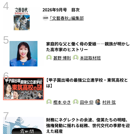
4
2026年9月号 目次
「文藝春秋」編集部
5
家庭的な父と働く母の愛娘――親族が明かし
し
た高市家のヒストリー
甚野 博則
本誌取材班
6
【甲子園出場の最強公立進学校・東筑高校と
は】
樫本 ゆき
田中 仰
村井 弦
7
財務にネグレクトの余波、俊英たちの明暗、
強権発動に揺れる総務、世代交代の季節を迎
えた経産