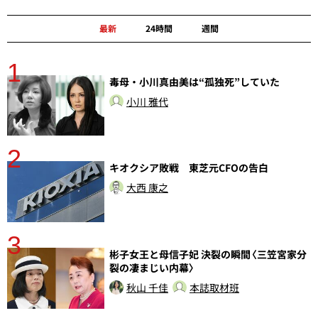
最新
24時間
週間
1
分
毒母・小川真由美は“孤独死”していた
小川 雅代
2
キオクシア敗戦 東芝元CFOの告白
大西 康之
3
彬子女王と母信子妃 決裂の瞬間〈三笠宮家分
裂の凄まじい内幕〉
秋山 千佳
本誌取材班