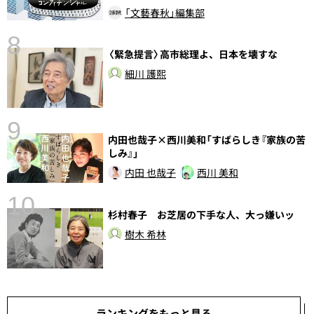
「文藝春秋」編集部
8
〈緊急提言〉高市総理よ、日本を壊すな
前
細川 護熙
9
内田也哉子×西川美和「すばらしき『家族の苦
しみ』」
内田 也哉子
西川 美和
10
杉村春子 お芝居の下手な人、大っ嫌いッ
総
樹木 希林
ランキングをもっと見る