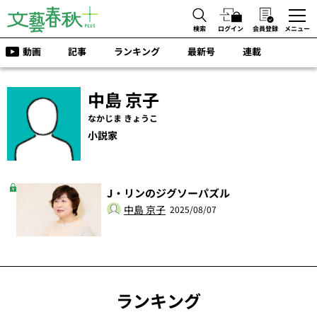
検索
ログイン
会員登録
メニュー
動画
記事
ランキング
最新号
連載
中島 京子
なかじま きょうこ
小説家
J・リンのジグソーパズル
中島 京子
2025/08/07
ランキング