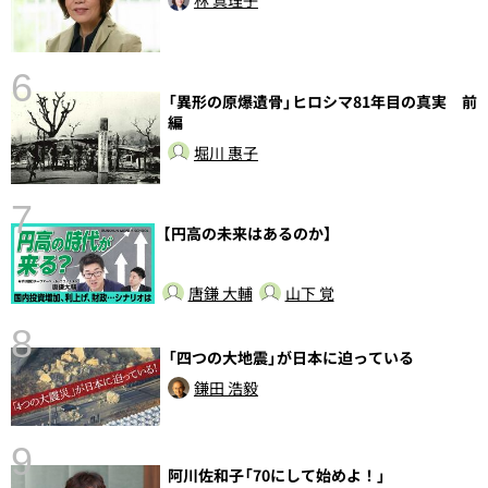
6
「異形の原爆遺骨」ヒロシマ81年目の真実 前
し
編
堀川 惠子
7
【円高の未来はあるのか】
唐鎌 大輔
山下 覚
8
「四つの大地震」が日本に迫っている
鎌田 浩毅
9
阿川佐和子「70にして始めよ！」