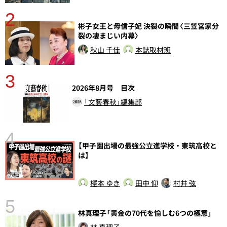
2
彬子女王と母信子妃 決裂の瞬間〈三笠宮家分
裂の凄まじい内幕〉
秋山 千佳
本誌取材班
3
2026年8月号 目次
さ
実
「文藝春秋」編集部
4
【甲子園出場の最強公立進学校・東筑高校と
は】
樫本 ゆき
田中 仰
村井 弦
5
林真理子「黄金の70代を愉しむ6つの極意」
の
林 真理子