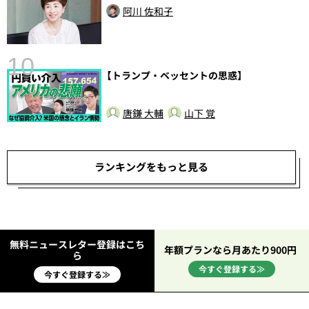
前
阿川 佐和子
10
【トランプ・ベッセントの思惑】
唐鎌 大輔
山下 覚
ランキングをもっと見る
無料ニュースレター登録はこち
年額プランなら月あたり900円
ら
今すぐ登録する≫
今すぐ登録する≫