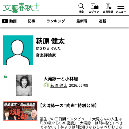
検索
ログイン
会員登録
メニュー
動画
記事
ランキング
最新号
連載
萩原 健太
はぎわら けんた
音楽評論家
大滝詠一と小林旭
萩原 健太
2026/05/08
【大滝詠一の“肉声”特別公開】
福生での三日間インタビュー｜大滝さんの人生は
「180歳ぐらいの密度」｜大滝詠一は「神格化すべき
ではない」｜神よりは「物知りなおしゃべりおじさ