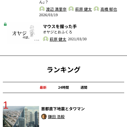
ん」？
渡辺 満里奈
萩原 健太
高橋 郁也
2026/03/19
マウスを握った手
オヤジとおふくろ
萩原 健太
2021/03/30
ランキング
最新
24時間
週間
1
分
首都直下地震とタワマン
鎌田 浩毅