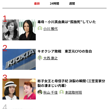
最新
24時間
週間
1
分
毒母・小川真由美は“孤独死”していた
小川 雅代
2
キオクシア敗戦 東芝元CFOの告白
大西 康之
3
彬子女王と母信子妃 決裂の瞬間〈三笠宮家分
裂の凄まじい内幕〉
秋山 千佳
本誌取材班
4