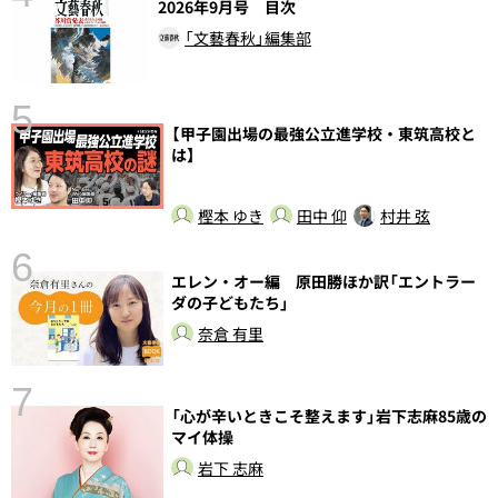
2026年9月号 目次
「文藝春秋」編集部
5
【甲子園出場の最強公立進学校・東筑高校と
し
は】
樫本 ゆき
田中 仰
村井 弦
6
エレン・オー編 原田勝ほか訳「エントラー
ダの子どもたち」
奈倉 有里
7
「心が辛いときこそ整えます」岩下志麻85歳の
マイ体操
岩下 志麻