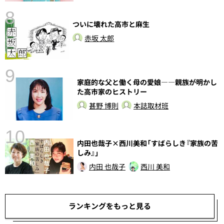
8
ついに壊れた高市と麻生
前
赤坂 太郎
9
家庭的な父と働く母の愛娘――親族が明かし
た高市家のヒストリー
甚野 博則
本誌取材班
10
内田也哉子×西川美和「すばらしき『家族の苦
総
しみ』」
内田 也哉子
西川 美和
ランキングをもっと見る