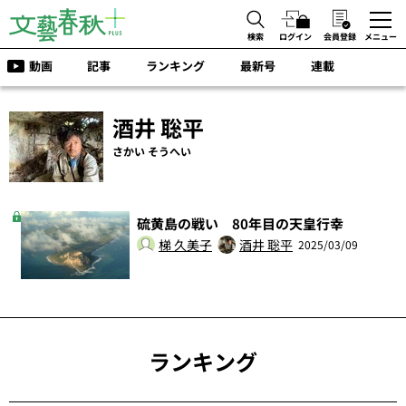
検索
ログイン
会員登録
メニュー
動画
記事
ランキング
最新号
連載
酒井 聡平
さかい そうへい
硫黄島の戦い 80年目の天皇行幸
梯 久美子
酒井 聡平
2025/03/09
ランキング