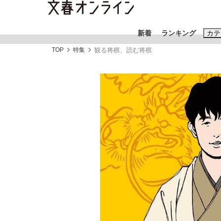
新着
ランキング
カテ
TOP
特集
観る将棋、読む将棋
スクープ
ニュー
おすすめのキ
#藤田晋
#三
#玉木雄一郎
「90%は失敗する。でも…」本田圭佑が初め
終戦から81年