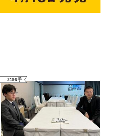
ない資産運用のすべて
が悲しい」『北の国から』倉本聰氏（91...
2196
手