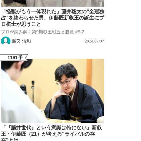
「怪獣がもう一体現れた」藤井聡太の“全冠独
占”を終わらせた男、伊藤匠新叡王の誕生にプ
ロ棋士が思うこと
プロが読み解く第9期叡王戦五番勝負 #5-2
勝又 清和
2024/07/07
1191
手
「『藤井世代』という意識は特にない」新叡
王・伊藤匠（21）が考える“ライバルの存
在”とは