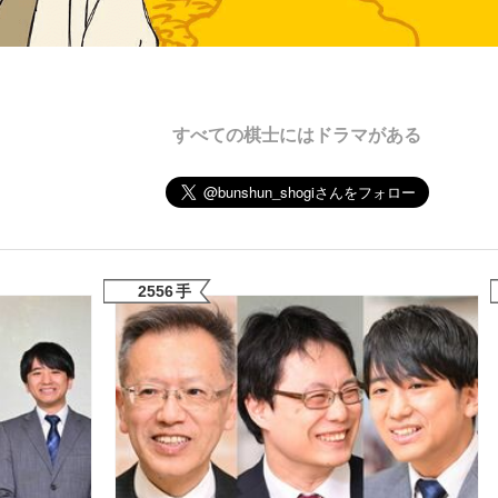
いまさら聞け
すべての棋士にはドラマがある
手が証言した“NPB聞...
「クマが悪者扱いされているの
2556
手
もっと見る
カー日本代表・森保一監督...