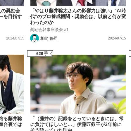
もっと見る
人の奨励会
「やはり藤井聡太さんの影響力は強い」“AI時
ーを目指す
代”のプロ養成機関・奨励会は、以前と何が変
わったのか
奨励会幹事座談会 #1
相崎 修司
2024/07/15
2024/07/15
626
手
粘る藤井聡
「（藤井の）記録をとっているときには、常
舞台裏では
に負けてほしいと…」伊藤匠叡王が3年前に
そう語っていた理由