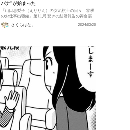
バナ”が始まった
『山口恵梨子（えりりん）の女流棋士の日々 将棋
のお仕事出張編』第11局 驚きの結婚報告の舞台裏
さくらはな。
2024/03/20