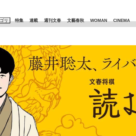
ゴリ
特集
連載
週刊文春
文藝春秋
WOMAN
CINEMA
キーワード入力
ス
エンタメ
ライフ
ビジネス
ーワードタグ一覧
山凌輝
#高市早苗
#後藤真希
#森岡毅
#城彰二
#内田有紀
観る将棋、読
#亀和田武
て明かした日本代表監督に...
「最悪の空気のまま解散」W