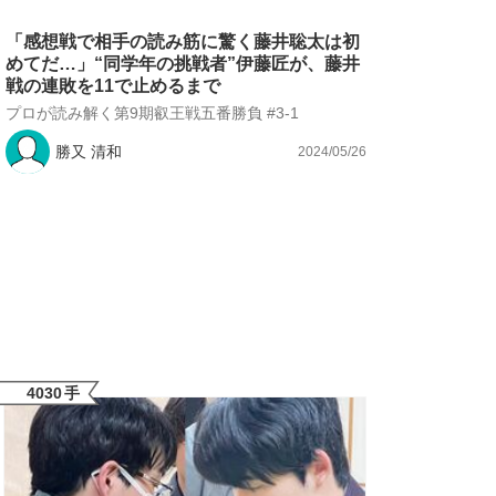
「感想戦で相手の読み筋に驚く藤井聡太は初
めてだ…」“同学年の挑戦者”伊藤匠が、藤井
戦の連敗を11で止めるまで
プロが読み解く第9期叡王戦五番勝負 #3-1
勝又 清和
2024/05/26
4030
手