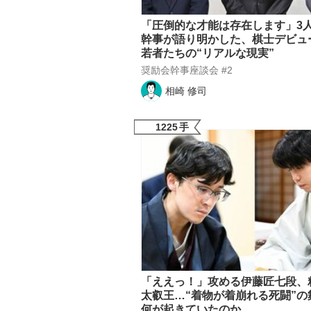
「圧倒的な才能は存在します」3
幹事が語り明かした、棋士デビュ
若者たちの“リアルな現実”
奨励会幹事座談会 #2
相崎 修司
1225
手
「ええっ！」攻める伊藤匠七段、
太叡王…“着物が着崩れる死闘”の
何が起きていたのか