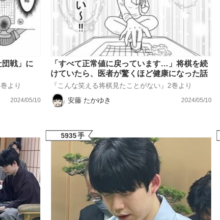
社団戦」に
「すべて正常値に戻っています…」将棋を続
けていたら、医者が驚くほど健康になった話
2巻より
『こんな笑える将棋見たことがない』2巻より
安藤 たかゆき
2024/05/10
2024/05/10
5935
手