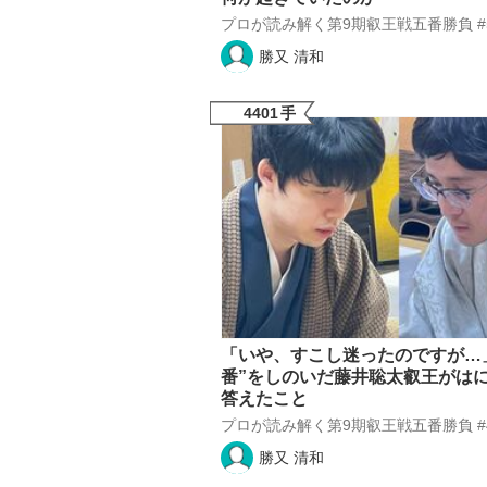
プロが読み解く第9期叡王戦五番勝負 #5
勝又 清和
4401
手
「いや、すこし迷ったのですが…
番”をしのいだ藤井聡太叡王がは
答えたこと
プロが読み解く第9期叡王戦五番勝負 #4
勝又 清和