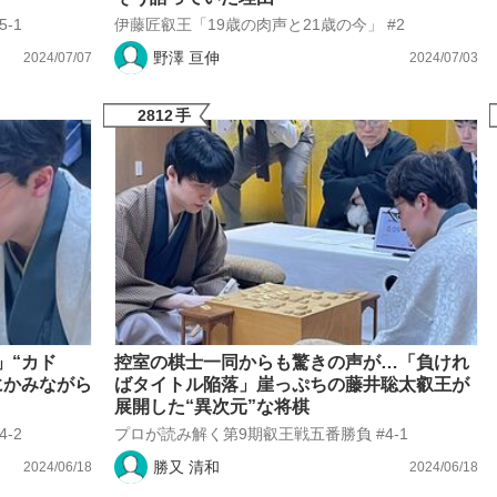
-1
伊藤匠叡王「19歳の肉声と21歳の今」 #2
野澤 亘伸
2024/07/07
2024/07/03
2812
手
」“カド
控室の棋士一同からも驚きの声が…「負けれ
にかみながら
ばタイトル陥落」崖っぷちの藤井聡太叡王が
展開した“異次元”な将棋
-2
プロが読み解く第9期叡王戦五番勝負 #4-1
勝又 清和
2024/06/18
2024/06/18