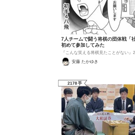
7人チームで闘う将棋の団体戦「
初めて参加してみた
『こんな笑える将棋見たことがない』
安藤 たかゆき
2178
手