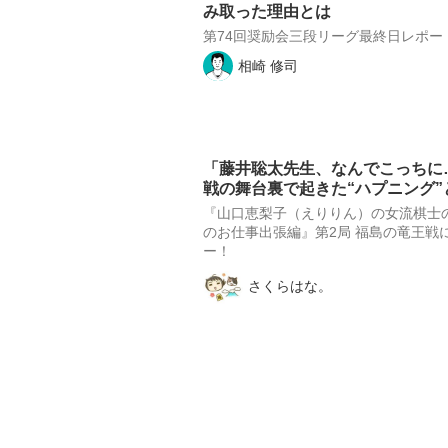
み取った理由とは
第74回奨励会三段リーグ最終日レポー
相崎 修司
「藤井聡太先生、なんでこっちに…
戦の舞台裏で起きた“ハプニング”
『山口恵梨子（えりりん）の女流棋士
のお仕事出張編』第2局 福島の竜王戦
ー！
さくらはな。