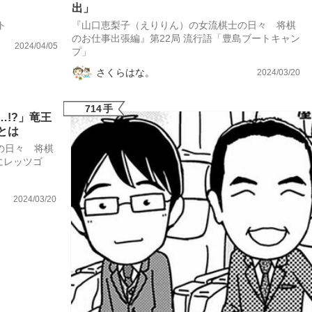
出」
ト
『山口恵梨子（えりりん）の女流棋士の日々 将棋
のお仕事出張編』第22局 流行語「豊島ブートキャン
2024/04/05
プ」
さくらはな。
2024/03/20
714
手
!?」竜王
とは
の日々 将棋
にレッツゴ
2024/03/20