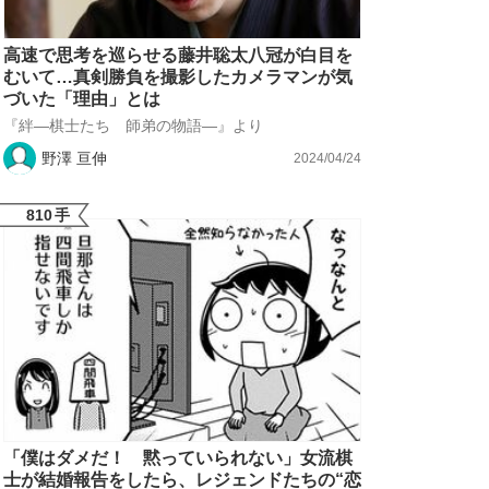
高速で思考を巡らせる藤井聡太八冠が白目を
むいて…真剣勝負を撮影したカメラマンが気
づいた「理由」とは
『絆―棋士たち 師弟の物語―』より
野澤 亘伸
2024/04/24
810
手
「僕はダメだ！ 黙っていられない」女流棋
士が結婚報告をしたら、レジェンドたちの“恋