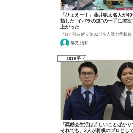
「ひょえー！」藤井聡太名人が4
指した“イバラの道”の一手に控室
上がった
プロが読み解く第82期名人戦七番勝負 #
勝又 清和
1019
手
「奨励会生活は苦しいことばかり
それでも、2人が将棋のプロとし