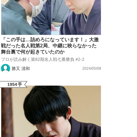
「この手は…詰めろになっています！」大激
戦だった名人戦第2局、中継に映らなかった
舞台裏で何が起きていたのか
プロが読み解く第82期名人戦七番勝負 #2-2
勝又 清和
2024/05/08
1954
手