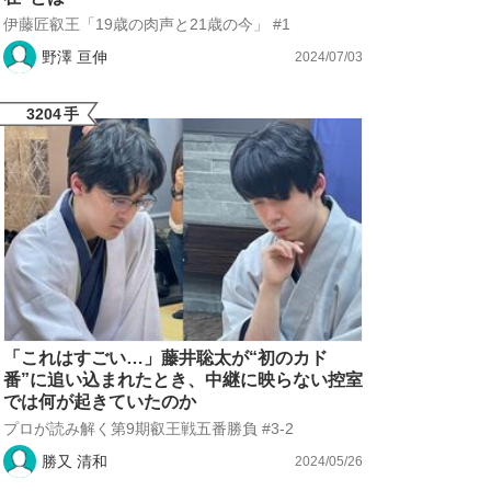
伊藤匠叡王「19歳の肉声と21歳の今」 #1
野澤 亘伸
2024/07/03
3204
手
「これはすごい…」藤井聡太が“初のカド
番”に追い込まれたとき、中継に映らない控室
では何が起きていたのか
プロが読み解く第9期叡王戦五番勝負 #3-2
勝又 清和
2024/05/26