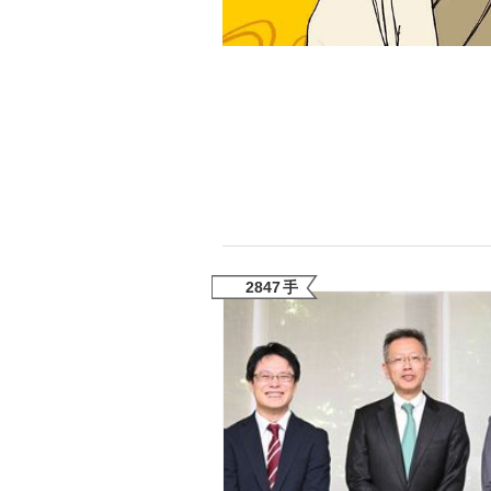
「敗因分析は一切聞かれなかった」侍ジャパン選
キングの誕生を、目撃せよ。
2847
手
the Style
「目標達成できなかったからと言って…」サッ