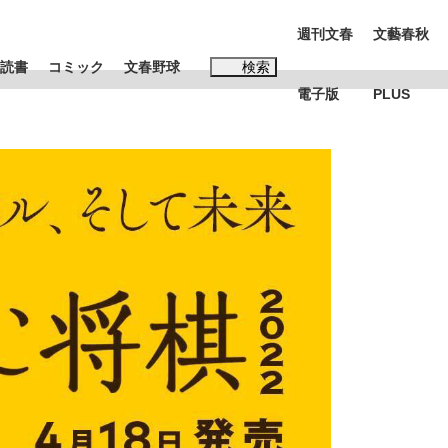
週刊文春
文藝春秋
読書
コミック
文春野球
検索
電子版
PLUS
インタビュー
読書
#松田聖子
む将棋
BC日本代表“敗戦”の真実 選手が明かす...