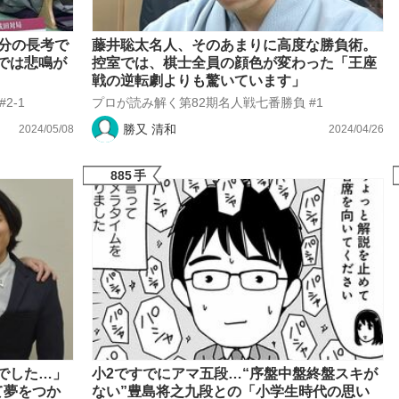
9分の長考で
藤井聡太名人、そのあまりに高度な勝負術。
では悲鳴が
控室では、棋士全員の顔色が変わった「王座
戦の逆転劇よりも驚いています」
2-1
プロが読み解く第82期名人戦七番勝負 #1
勝又 清和
2024/05/08
2024/04/26
885
手
でした…」
小2ですでにアマ五段…“序盤中盤終盤スキが
て夢をつか
ない”豊島将之九段との「小学生時代の思い