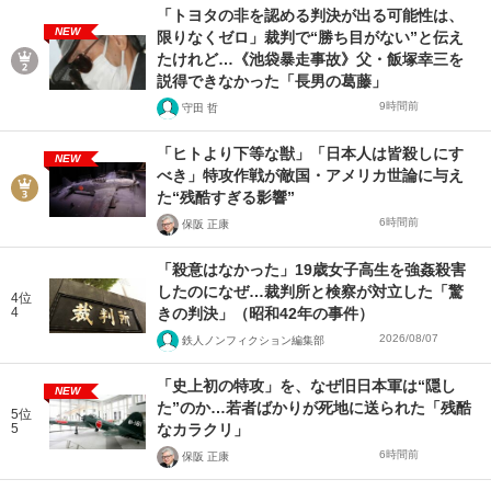
「トヨタの非を認める判決が出る可能性は、
NEW
限りなくゼロ」裁判で“勝ち目がない”と伝え
たけれど…《池袋暴走事故》父・飯塚幸三を
説得できなかった「長男の葛藤」
9時間前
守田 哲
「ヒトより下等な獣」「日本人は皆殺しにす
NEW
べき」特攻作戦が敵国・アメリカ世論に与え
た“残酷すぎる影響”
6時間前
保阪 正康
「殺意はなかった」19歳女子高生を強姦殺害
したのになぜ…裁判所と検察が対立した「驚
4位
4
きの判決」（昭和42年の事件）
2026/08/07
鉄人ノンフィクション編集部
「史上初の特攻」を、なぜ旧日本軍は“隠し
NEW
た”のか…若者ばかりが死地に送られた「残酷
5位
5
なカラクリ」
6時間前
保阪 正康