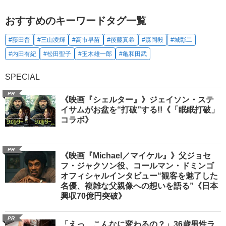
おすすめのキーワードタグ一覧
#藤田晋
#三山凌輝
#高市早苗
#後藤真希
#森岡毅
#城彰二
#内田有紀
#松田聖子
#玉木雄一郎
#亀和田武
SPECIAL
PR
《映画『シェルター』》ジェイソン・ステ
イサムがお盆を“打破”する!!《「眠眠打破」
コラボ》
PR
《映画『Michael／マイケル』》父ジョセ
フ・ジャクソン役、コールマン・ドミンゴ
オフィシャルインタビュー“観客を魅了した
名優、複雑な父親像への想いを語る”《日本
興収70億円突破》
PR
「えっ、こんなに変わるの？」36歳男性ラ