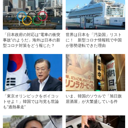
「日本政府の対応は“電車の衝突
世界は日本を「汚染国」リスト
事故”のようだ」海外は日本の新
に！ 新型コロナ情報戦で中国
型コロナ対策をどう報じた？
が形勢逆転できた理由
「東京オリンピックをボイコッ
いま、韓国のソウルで「旭日旗
トせよ！」韓国では与党も世論
居酒屋」が大繁盛している件
も”過熱暴走”