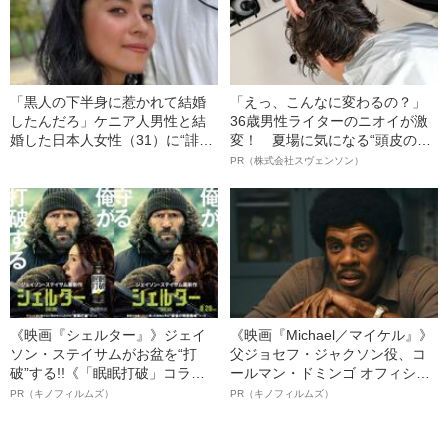
「黒人の下半身に惹かれて結婚
「えっ、こんなに変わるの？」
したんだろ」ケニア人男性と結
36歳男性ライターのニオイが激
婚した日本人女性（31）に“誹謗
変！ 夏場に気になる“頭皮のニ
中傷”殺到…本人が語る、日本で
オイ”や“ベタつき”を解消す
PR（株式会社スヴェンソン）
感じる“外国人差別”のリアル
る、“ウィッグのスペシャリス
ト”が生み出した徹底ケアとは
《映画『シェルター』》ジェイ
《映画『Michael／マイケル』》
ソン・ステイサムがお盆を“打
父ジョセフ・ジャクソン役、コ
破”する!!《「眠眠打破」コラ
ールマン・ドミンゴ オフィシャ
ボ》
ルインタビュー“観客を魅了した
PR（キノフィルムズ）
PR（キノフィルムズ）
名優、複雑な父親像への想いを
語る”《日本興収70億円突破》