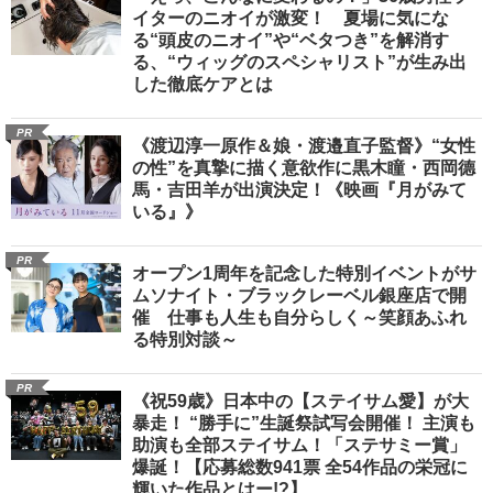
イターのニオイが激変！ 夏場に気にな
る“頭皮のニオイ”や“ベタつき”を解消す
る、“ウィッグのスペシャリスト”が生み出
した徹底ケアとは
PR
《渡辺淳一原作＆娘・渡邉直子監督》“女性
の性”を真摯に描く意欲作に黒木瞳・西岡德
馬・吉田羊が出演決定！《映画『月がみて
いる』》
PR
オープン1周年を記念した特別イベントがサ
ムソナイト・ブラックレーベル銀座店で開
催 仕事も人生も自分らしく～笑顔あふれ
る特別対談～
PR
《祝59歳》日本中の【ステイサム愛】が大
暴走！ “勝手に”生誕祭試写会開催！ 主演も
助演も全部ステイサム！「ステサミー賞」
爆誕！【応募総数941票 全54作品の栄冠に
輝いた作品とはー!?】