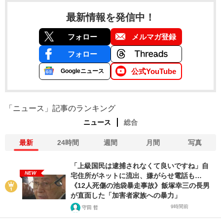
最新情報を発信中！
フォロー
メルマガ登録
フォロー
公式YouTube
Googleニュース
「ニュース」記事のランキング
ニュース
総合
最新
24時間
週間
月間
写真
「上級国民は逮捕されなくて良いですね」自
NEW
宅住所がネットに流出、嫌がらせ電話も…
《12人死傷の池袋暴走事故》飯塚幸三の長男
が直面した「加害者家族への暴力」
9時間前
守田 哲