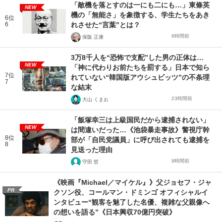
「敵機を落とすのは一にも二にも…」東條英
NEW
機の「無能さ」を象徴する、学生たちをあき
6位
6
れさせた“言葉”とは？
6時間前
保阪 正康
3万8千人を“恐怖で支配”した男の正体は…
NEW
「神に代わりお前たちを罰する」日本で知ら
7位
れていない“韓国版アウシュビッツ”の不条理
7
な結末
23時間前
大山 くまお
「飯塚幸三は上級国民だから逮捕されない」
NEW
は間違いだった…《池袋暴走事故》警視庁幹
8位
部が「自民党議員」に呼び出されても逮捕を
8
見送った理由
9時間前
守田 哲
《映画『Michael／マイケル』》父ジョセフ・ジャ
PR
クソン役、コールマン・ドミンゴ オフィシャルイ
ンタビュー“観客を魅了した名優、複雑な父親像へ
の想いを語る”《日本興収70億円突破》