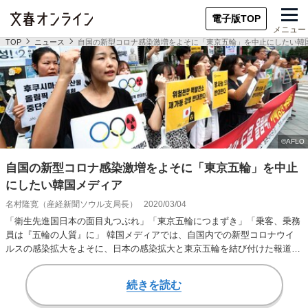
電子版TOP
メニュー
TOP
ニュース
自国の新型コロナ感染激増をよそに「東京五輪」を中止にしたい韓
自国の新型コロナ感染激増をよそに「東京五輪」を中止
にしたい韓国メディア
名村隆寛（産経新聞ソウル支局長）
2020/03/04
「衛生先進国日本の面目丸つぶれ」「東京五輪につまずき」「乗客、乗務
員は『五輪の人質』に」 韓国メディアでは、自国内での新型コロナウイ
ルスの感染拡大をよそに、日本の感染拡大と東京五輪を結び付けた報道が
続いている。冒頭で…
続きを読む