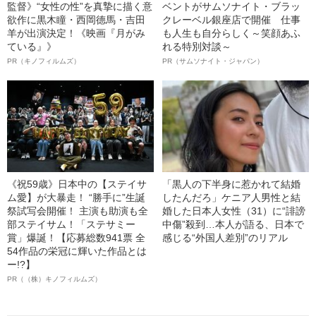
監督》“女性の性”を真摯に描く意
ベントがサムソナイト・ブラッ
欲作に黒木瞳・西岡德馬・吉田
クレーベル銀座店で開催 仕事
羊が出演決定！《映画『月がみ
も人生も自分らしく～笑顔あふ
ている』》
れる特別対談～
PR（キノフィルムズ）
PR（サムソナイト・ジャパン）
《祝59歳》日本中の【ステイサ
「黒人の下半身に惹かれて結婚
ム愛】が大暴走！ “勝手に”生誕
したんだろ」ケニア人男性と結
祭試写会開催！ 主演も助演も全
婚した日本人女性（31）に“誹謗
部ステイサム！「ステサミー
中傷”殺到…本人が語る、日本で
賞」爆誕！【応募総数941票 全
感じる“外国人差別”のリアル
54作品の栄冠に輝いた作品とは
ー!?】
PR（（株）キノフィルムズ）