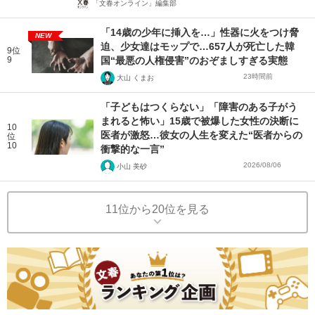
「文春オンライン」編集部
「14歳の少年に挿入を…」性器に火をつけ脅
NEW
迫、少女達はモップで…657人が死亡した韓
9位
9
国“最悪の人権侵害”のおぞましすぎる実態
23時間前
大山 くまお
「子どもはつくらない」「障害のある子がう
まれると怖い」15歳で被爆した女性の決断に
10
医者が激怒…彼女の人生を変えた“医者からの
位
10
衝撃的な一言”
2026/08/06
小山 美砂
11位から20位を見る