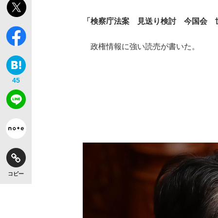
「検察庁法案 見送り検討 今国会 
政権情報に強い読売が書いた。
45
コピー
【独自】昭和の大女優・小川真由美（享年86）