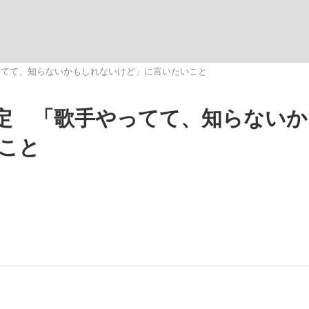
観る将棋、読
ってて、知らないかもしれないけど」に言いたいこと
定 「歌手やってて、知らないか
大罪』弁護士が明かすトク...
「キオクシアの投資の桁は一つ
こと
。