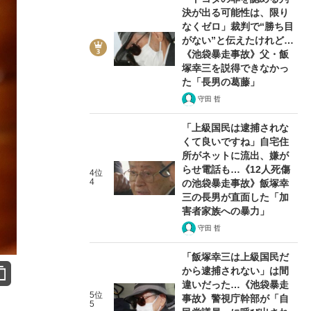
決が出る可能性は、限り
なくゼロ」裁判で“勝ち目
がない”と伝えたけれど…
《池袋暴走事故》父・飯
塚幸三を説得できなかっ
た「長男の葛藤」
守田 哲
「上級国民は逮捕されな
くて良いですね」自宅住
所がネットに流出、嫌が
らせ電話も…《12人死傷
4位
4
の池袋暴走事故》飯塚幸
三の長男が直面した「加
害者家族への暴力」
守田 哲
「飯塚幸三は上級国民だ
から逮捕されない」は間
違いだった…《池袋暴走
5位
事故》警視庁幹部が「自
5