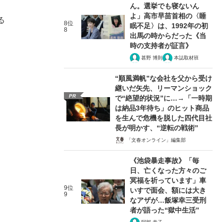
ん。選挙でも寝ないん
よ」高市早苗首相の〈睡
る
8位
眠不足〉は、1992年の初
8
出馬の時からだった《当
時の支持者が証言》
甚野 博則
本誌取材班
“順風満帆”な会社を父から受け
継いだ矢先、リーマンショック
PR
で“絶望的状況”に…→「一時期
は納品3年待ち」のヒット商品
を生んで危機を脱した四代目社
長が明かす、“逆転の戦術”
「文春オンライン」編集部
《池袋暴走事故》「毎
日、亡くなった方々のご
冥福を祈っています」車
9位
いすで面会、額には大き
9
なアザが…飯塚幸三受刑
者が語った“獄中生活”