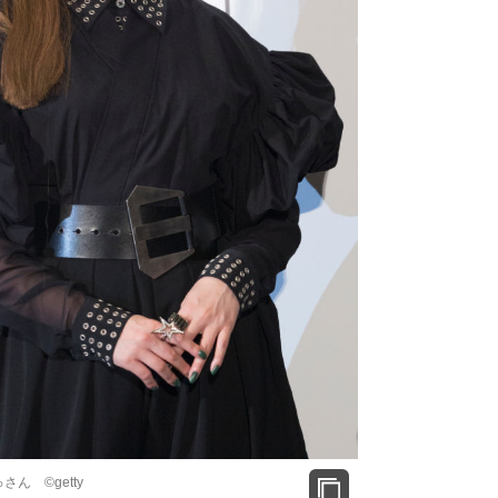
 ©︎getty