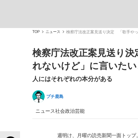
TOP
ニュース
検察庁法改正案見送り決定 「歌手や
検察庁法改正案見送り決
「善か悪かはどちらでもいい」リアル『九条の
私のあのとき、私のいま
れないけど」に言いたい
人にはそれぞれの本分がある
プチ鹿島
ニュース
社会
政治
芸能
キングの誕生を、目撃せよ。
週明け、月曜の読売新聞一面トップ