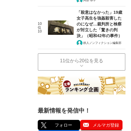
阿部 恭子
「殺意はなかった」19歳
女子高生を強姦殺害した
10
のになぜ…裁判所と検察
位
が対立した「驚きの判
10
決」（昭和42年の事件）
鉄人ノンフィクション編集部
11位から20位を見る
最新情報を発信中！
フォロー
メルマガ登録