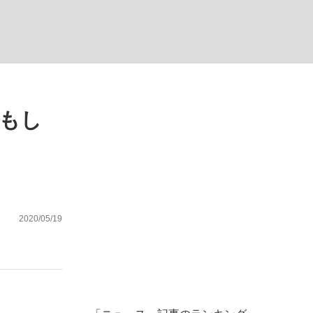
む将棋
もし
多くてもいい」時価総額が一時トヨタ超え...
2020/05/19