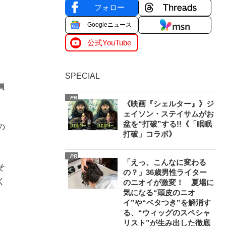
フォロー
Googleニュース
公式YouTube
SPECIAL
員
PR
《映画『シェルター』》ジ
ェイソン・ステイサムがお
盆を“打破”する!!《「眠眠
の
打破」コラボ》
PR
「えっ、こんなに変わる
そ
の？」36歳男性ライター
く
のニオイが激変！ 夏場に
気になる“頭皮のニオ
イ”や“ベタつき”を解消す
る、“ウィッグのスペシャ
リスト”が生み出した徹底