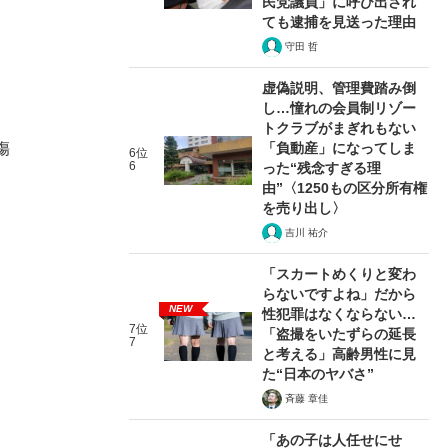
民党議員」に呼び出され
ても逮捕を見送った理由
守田 哲
虚偽説明、管理費踏み倒
し…憧れの会員制リゾー
トクラブがまぎれもない
傷
「負動産」になってしま
6位
6
った“残念すぎる理
由”〈1250もの区分所有権
を売り出し〉
吉川 祐介
「スカートめくりと変わ
らないですよね」だから
NEW
性犯罪はなくならない…
7位
「盗撮をいたずらの延長
7
と考える」高齢男性に見
た“日本のヤバさ”
斉藤 章佳
「あの子は人任せにせ