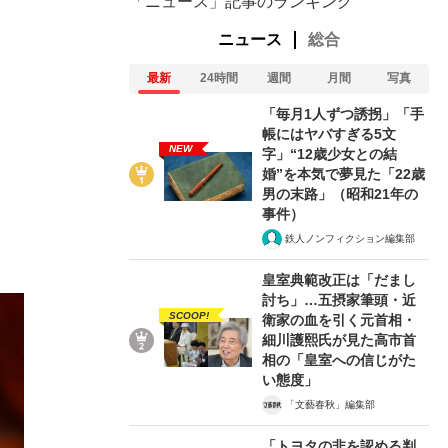
「ニュース」記事のランキング
ニュース
総合
最新
24時間
週間
月間
写真
「毎月1人ずつ誘拐」「手
帳にはヤバすぎる5文
NEW
字」“12歳少女との結
婚”を本気で夢見た「22歳
男の末路」（昭和21年の
事件）
鉄人ノンフィクション編集部
皇室典範改正は「だまし
討ち」…五摂家筆頭・近
SCOOP!
衛家の血を引く元首相・
細川護熙氏が見た高市首
相の「皇室への信じがた
い態度」
「文藝春秋」編集部
「トヨタの非を認める判