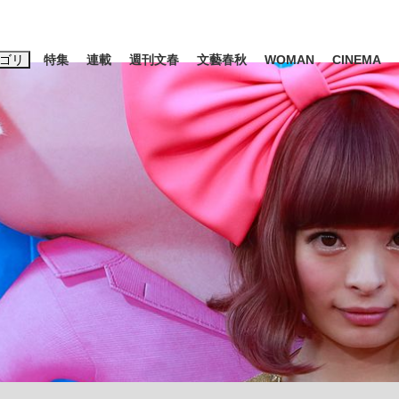
ゴリ
特集
連載
週刊文春
文藝春秋
WOMAN
CINEMA
キーワード入力
ス
エンタメ
ライフ
ビジネス
ーワードタグ一覧
藤田晋
#後藤真希
#森岡毅
#城彰二
#内田有紀
#松田聖子
池上彰
」は消費税不正還付の道...
皇室典範改正は「だまし討ち」
日本生まれの