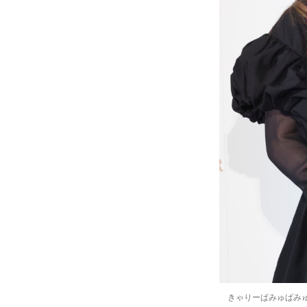
きゃりーぱみゅぱみゅさん