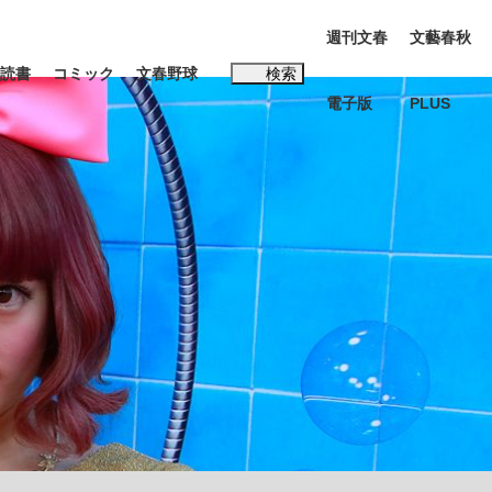
週刊文春
文藝春秋
読書
コミック
文春野球
検索
電子版
PLUS
インタビュー
読書
#玉木雄一郎
…五摂家筆頭・近衛家の血を引く元首相・...
K-POPアイドルたち