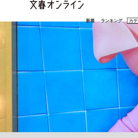
新着
ランキング
カテ
スクープ
ニュー
おすすめのキ
#高市早苗
#
#亀和田武
#
大阪税関が見つけた中国向け「ニセiPhone
終戦から81年