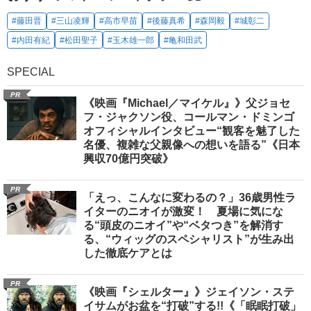
#藤田晋
#三山凌輝
#高市早苗
#後藤真希
#森岡毅
#城彰二
#内田有紀
#松田聖子
#玉木雄一郎
#亀和田武
SPECIAL
PR
《映画『Michael／マイケル』》父ジョセ
フ・ジャクソン役、コールマン・ドミンゴ
オフィシャルインタビュー“観客を魅了した
名優、複雑な父親像への想いを語る”《日本
興収70億円突破》
PR
「えっ、こんなに変わるの？」36歳男性ラ
イターのニオイが激変！ 夏場に気にな
る“頭皮のニオイ”や“ベタつき”を解消す
る、“ウィッグのスペシャリスト”が生み出
した徹底ケアとは
PR
《映画『シェルター』》ジェイソン・ステ
イサムがお盆を“打破”する!!《「眠眠打破」