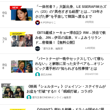
「一体何者？」大阪出身、LE SSERAFIMカズ
NEW
ハ（23）の“異色すぎる経歴”とは…“15年さ
6位
6
さげた夢”を手放して韓国へ渡るまで
2時間前
K-POPゆりこ
《BTS厳戒トーキョー滞在記》RM→渋谷で飲
SCOOP!
み会、JIN→伊豆の温泉、V→よみうりラン
7位
7
ド…密着撮！【無料公開】
14時間前
「週刊文春」編集部
「パートナーが一晩中セックスしていて寝ら
れない」と解散に至った女子ペアも…オリン
8位
8
ピック選手村の“知られざる性事情”とは
2024/07/30
辰巳JUNK
PR
《映画『シェルター』》ジェイソン・ステイサムが
お盆を“打破”する!!《「眠眠打破」コラボ》
週刊文春CINEMAオンライン編集部
《VIVANT》頼れる相棒・ドラムが認めた“照