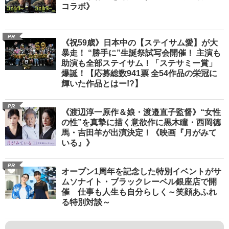
コラボ》
PR
《祝59歳》日本中の【ステイサム愛】が大
暴走！ “勝手に”生誕祭試写会開催！ 主演も
助演も全部ステイサム！「ステサミー賞」
爆誕！【応募総数941票 全54作品の栄冠に
輝いた作品とはー!?】
PR
《渡辺淳一原作＆娘・渡邉直子監督》“女性
の性”を真摯に描く意欲作に黒木瞳・西岡德
馬・吉田羊が出演決定！《映画『月がみて
いる』》
PR
オープン1周年を記念した特別イベントがサ
ムソナイト・ブラックレーベル銀座店で開
催 仕事も人生も自分らしく～笑顔あふれ
る特別対談～