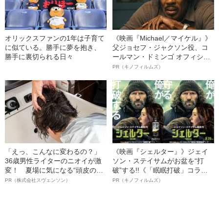
オリックスファンの1年は子育て
《映画『Michael／マイケル』》
に似ている。勝手に夢を抱き、
父ジョセフ・ジャクソン役、コ
勝手に裏切られる日々
ールマン・ドミンゴ オフィシャ
ルインタビュー“観客を魅了した
PR（キノフィルムズ）
名優、複雑な父親像への想いを
語る”《日本興収70億円突破》
「えっ、こんなに変わるの？」
《映画『シェルター』》ジェイ
36歳男性ライターのニオイが激
ソン・ステイサムがお盆を“打
変！ 夏場に気になる“頭皮のニ
破”する!!《「眠眠打破」コラ
オイ”や“ベタつき”を解消す
ボ》
PR（株式会社スヴェンソン）
PR（キノフィルムズ）
る、“ウィッグのスペシャリス
ト”が生み出した徹底ケアとは