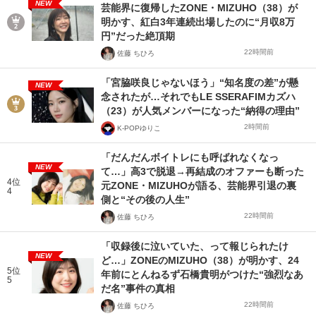
NEW
芸能界に復帰したZONE・MIZUHO（38）が
明かす、紅白3年連続出場したのに“月収8万
円”だった絶頂期
22時間前
佐藤 ちひろ
「宮脇咲良じゃないほう」“知名度の差”が懸
NEW
念されたが…それでもLE SSERAFIMカズハ
（23）が人気メンバーになった“納得の理由”
2時間前
K-POPゆりこ
「だんだんボイトレにも呼ばれなくなっ
NEW
て…」高3で脱退→再結成のオファーも断った
4位
元ZONE・MIZUHOが語る、芸能界引退の裏
4
側と“その後の人生”
22時間前
佐藤 ちひろ
「収録後に泣いていた、って報じられたけ
NEW
ど…」ZONEのMIZUHO（38）が明かす、24
5位
年前にとんねるず石橋貴明がつけた“強烈なあ
5
だ名”事件の真相
22時間前
佐藤 ちひろ