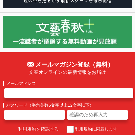
メールマガジン登録（無料）
文春オンラインの最新情報をお届け
メールアドレス
パスワード（半角英数6文字以上12文字以下）
利用規約を確認する
利用規約に同意します