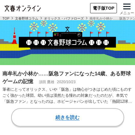
電子版TOP
メニュー
TOP
文春野球コラム
オリックス・バファローズ
南牟礼か小林か……阪急ファン
南牟礼か小林か……阪急ファンになった14歳、ある野球
ゲームの記憶
須田 鷹雄
2020/10/23
筆者にとってオリックス、いや「阪急」は物心がつきはじめた頃にものす
ごく強かった球団。幼い頃は漠然たる憧れの対象だったのだが、本気で
「阪急ファン」となったのは、ホビージャパンが出していた「熱闘12球団
ペナントレース」…
続きを読む