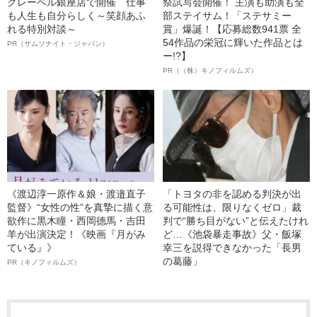
クレーベル銀座店で開催 仕事
祭試写会開催！ 主演も助演も全
も人生も自分らしく～笑顔あふ
部ステイサム！「ステサミー
れる特別対談～
賞」爆誕！【応募総数941票 全
54作品の栄冠に輝いた作品とは
PR（サムソナイト・ジャパン）
ー!?】
PR（（株）キノフィルムズ）
《渡辺淳一原作＆娘・渡邉直子
「トヨタの非を認める判決が出
監督》“女性の性”を真摯に描く意
る可能性は、限りなくゼロ」裁
欲作に黒木瞳・西岡德馬・吉田
判で“勝ち目がない”と伝えたけれ
羊が出演決定！《映画『月がみ
ど…《池袋暴走事故》父・飯塚
ている』》
幸三を説得できなかった「長男
の葛藤」
PR（キノフィルムズ）