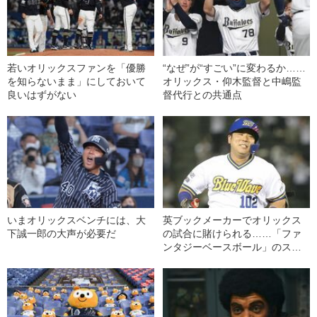
若いオリックスファンを「優勝
“なぜ”が“すごい”に変わるか……
を知らないまま」にしておいて
オリックス・仰木監督と中嶋監
良いはずがない
督代行との共通点
いまオリックスベンチには、大
英ブックメーカーでオリックス
下誠一郎の大声が必要だ
の試合に賭けられる……「ファ
ンタジーベースボール」のスス
メ