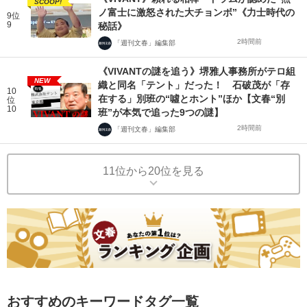
SCOOP!
ノ富士に激怒された大チョンボ”《力士時代の
9位
9
秘話》
2時間前
「週刊文春」編集部
《VIVANTの謎を追う》堺雅人事務所がテロ組
NEW
織と同名「テント」だった！ 石破茂が「存
10
在する」別班の“噓とホント”ほか【文春“別
位
10
班”が本気で追った9つの謎】
2時間前
「週刊文春」編集部
11位から20位を見る
おすすめのキーワードタグ一覧