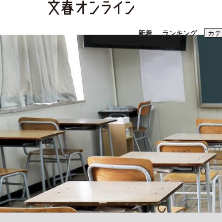
新着
ランキング
カテ
スクープ
ニュー
おすすめのキ
#藤田晋
#三
#玉木雄一郎
《BTS厳戒トーキョー滞在記》RM→渋谷で飲
終戦から81年