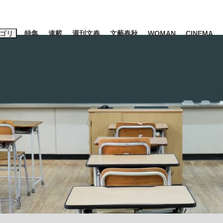
ゴリ
特集
連載
週刊文春
文藝春秋
WOMAN
CINEMA
キーワード入力
ス
エンタメ
ライフ
ビジネス
ーワードタグ一覧
山凌輝
#高市早苗
#後藤真希
#森岡毅
#城彰二
#内田有紀
#亀和田武
み会、JIN→伊豆の...
「90%は失敗する。でも…」
日本生まれの