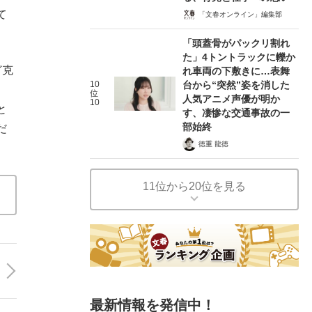
て
「文春オンライン」編集部
「頭蓋骨がパックリ割れ
た」4トントラックに轢か
ど克
れ車両の下敷きに…表舞
10
台から“突然”姿を消した
位
人気アニメ声優が明か
10
と
す、凄惨な交通事故の一
部始終
だ
徳重 龍徳
11位から20位を見る
最新情報を発信中！