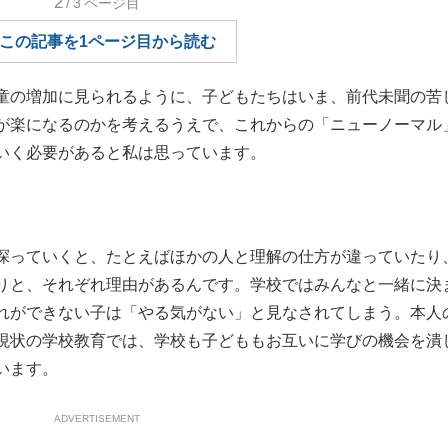
2
/3
ページ目
もっと見る
もっと見る
この記事を1ページ目から読む
童の増加に見られるように、子どもたちはいま、前代未聞の苦
が楽になるのかを考えるうえで、これからの「ニューノーマル
いく必要があると私は思っています。
っていくと、たとえばほかの人と理解の仕方が違っていたり
りと、それぞれ理由があるんです。学校ではみんなと一緒に決
れができない子は「やる気がない」と見なされてしまう。本人
現状の学校教育では、学校も子どももお互いに学びの機会を潰
います。
ADVERTISEMENT