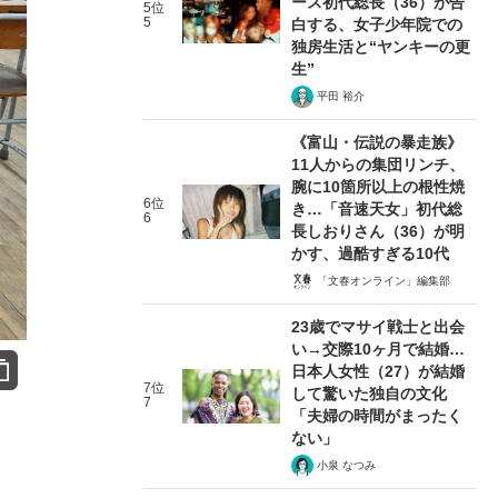
ース初代総長（36）が告
5位
5
白する、女子少年院での
独房生活と“ヤンキーの更
生”
平田 裕介
《富山・伝説の暴走族》
11人からの集団リンチ、
腕に10箇所以上の根性焼
6位
き…「音速天女」初代総
6
長しおりさん（36）が明
かす、過酷すぎる10代
「文春オンライン」編集部
23歳でマサイ戦士と出会
い→交際10ヶ月で結婚…
日本人女性（27）が結婚
7位
して驚いた独自の文化
7
「夫婦の時間がまったく
ない」
小泉 なつみ