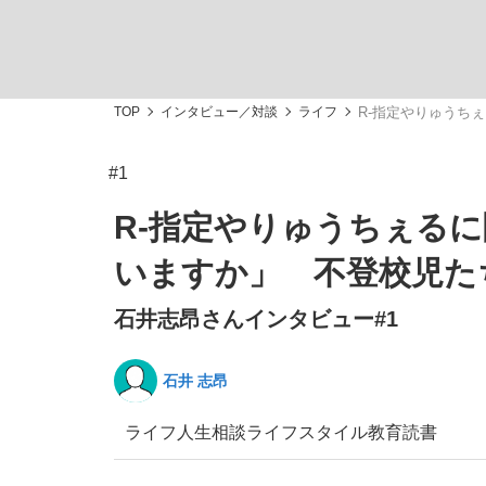
TOP
インタビュー／対談
ライフ
R-指定やりゅうち
#1
「最悪の空気のまま解散」WBC日本代表“敗戦
私のあのとき、私のいま
R-指定やりゅうちぇる
いますか」 不登校児た
石井志昂さんインタビュー#1
石井 志昂
ライフ
人生相談
ライフスタイル
教育
読書
「クマが悪者扱いされているのが悲しい」『北
キングの誕生を、目撃せよ。