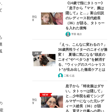
《14歳で指にタトゥー》
か、
「息子から『ママ、腕は
て
隠して』と…」富山伝説
8位
のレディース初代総長
8
（36）が語る、タトゥー
を入れた後悔
、
平田 裕介
も
連
「えっ、こんなに変わるの？」
36歳男性ライターのニオイが激
孤
PR
変！ 夏場に気になる“頭皮の
ニオイ”や“ベタつき”を解消す
る、“ウィッグのスペシャリス
ト”が生み出した徹底ケアとは
二瓶 仁志
息子から「特攻服はダサ
い。タトゥーは隠して」
NEW
と…少年院を経てシング
9位
ルマザーになった元レデ
の
9
ィース総長（36）が語
産
る、育児と仕事への思い