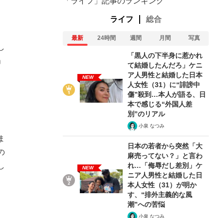
「ライフ」記事のランキング
ライフ
総合
最新
24時間
週間
月間
写真
し
「黒人の下半身に惹かれ
」
て結婚したんだろ」ケニ
ア人男性と結婚した日本
NEW
人女性（31）に“誹謗中
傷”殺到…本人が語る、日
本で感じる“外国人差
別”のリアル
、
小泉 なつみ
ま
日本の若者から突然「大
の
麻売ってない？」と言わ
れ…「侮辱だし差別」ケ
し
NEW
ニア人男性と結婚した日
本人女性（31）が明か
す、“排外主義的な風
潮”への苦悩
小泉 なつみ