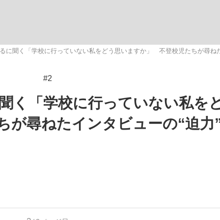
観る将棋、読
ぇるに聞く「学校に行っていない私をどう思いますか」 不登校児たちが尋ねた
#2
”の真実 選手が明かす...
「敗因分析は一切聞かれなか
に聞く「学校に行っていない私を
ちが尋ねたインタビューの“迫力
の国から』倉本聰氏（91...