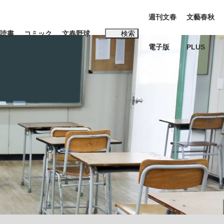
週刊文春
文藝春秋
読書
コミック
文春野球
検索
電子版
PLUS
インタビュー
読書
#松田聖子
本田圭佑が初めて明かした日本代表監督に...
K-POPアイドルたち