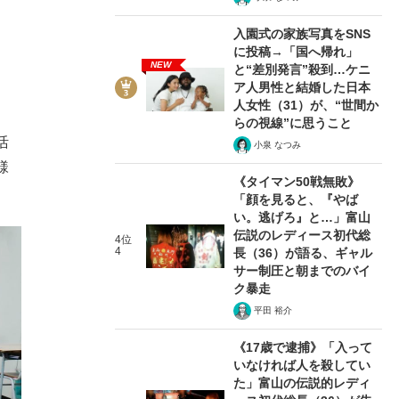
入園式の家族写真をSNS
に投稿→「国へ帰れ」
NEW
と“差別発言”殺到…ケニ
ア人男性と結婚した日本
人女性（31）が、“世間か
、
らの視線”に思うこと
活
小泉 なつみ
様
《タイマン50戦無敗》
「顔を見ると、『やば
い。逃げろ』と…」富山
伝説のレディース初代総
4位
4
長（36）が語る、ギャル
サー制圧と朝までのバイ
ク暴走
平田 裕介
《17歳で逮捕》「入って
いなければ人を殺してい
た」富山の伝説的レディ