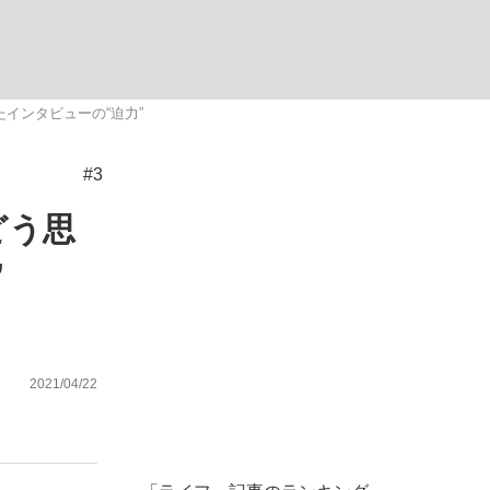
む将棋
インタビューの“迫力”
#3
った」侍ジャパン選手が証言した“NPB聞...
どう思
”
2021/04/22