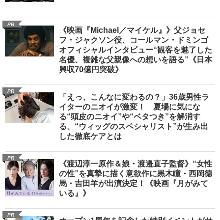
PR
《映画『Michael／マイケル』》父ジョセ
フ・ジャクソン役、コールマン・ドミンゴ
オフィシャルインタビュー“観客を魅了した
名優、複雑な父親像への想いを語る”《日本
興収70億円突破》
PR
「えっ、こんなに変わるの？」36歳男性ラ
イターのニオイが激変！ 夏場に気にな
る“頭皮のニオイ”や“ベタつき”を解消す
る、“ウィッグのスペシャリスト”が生み出
した徹底ケアとは
PR
《渡辺淳一原作＆娘・渡邉直子監督》“女性
の性”を真摯に描く意欲作に黒木瞳・西岡德
馬・吉田羊が出演決定！《映画『月がみて
いる』》
PR