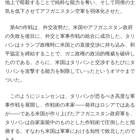
地上で暗殺することで純粋な能力を奪い、そして同僚の士
気を低下させてアフガニスタン空軍を弱体化させた。
第4の作戦は、外交攻勢だ。米国やアフガニスタン政府
の失敗を後目に、外交と軍事作戦の統合に成功した。タリ
バンはトランプ政権時に米国との直接交渉に持ち込み、和
平協定を締結することで、ガニ政権の政治的権威を破砕し
たのである。さらに、米国はタリバンと交渉するたびにタ
リバンを攻撃する能力を制限していったというオマケまで
ついた。
このようにジェンセンは、タリバンが恐るべき高度な軍
事作戦を展開し、作戦術の本家――発祥はロシアではある
が――である米国が作り上げたアフガニスタン政府軍を、
タリバンは自家薬籠中のものとした作戦術で圧倒したと指
摘する。すなわち米国は軍事における知性で敗北したので
ある。