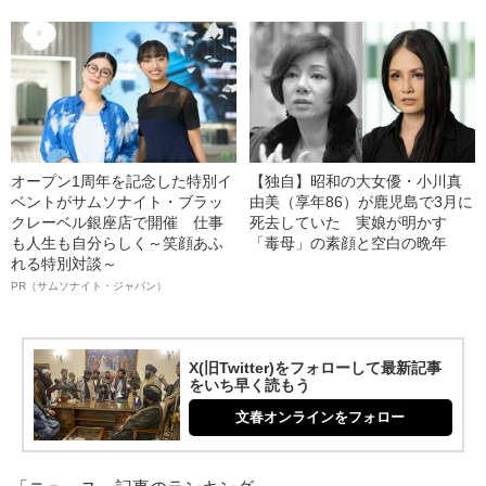
オープン1周年を記念した特別イ
【独自】昭和の大女優・小川真
ベントがサムソナイト・ブラッ
由美（享年86）が鹿児島で3月に
クレーベル銀座店で開催 仕事
死去していた 実娘が明かす
も人生も自分らしく～笑顔あふ
「毒母」の素顔と空白の晩年
れる特別対談～
PR（サムソナイト・ジャパン）
X(旧Twitter)をフォローして最新記事
をいち早く読もう
文春オンラインをフォロー