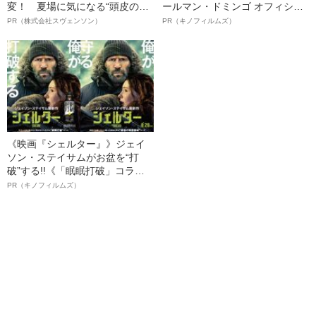
変！ 夏場に気になる“頭皮のニ
ールマン・ドミンゴ オフィシャ
オイ”や“ベタつき”を解消す
ルインタビュー“観客を魅了した
PR（株式会社スヴェンソン）
PR（キノフィルムズ）
る、“ウィッグのスペシャリス
名優、複雑な父親像への想いを
ト”が生み出した徹底ケアとは
語る”《日本興収70億円突破》
《映画『シェルター』》ジェイ
ソン・ステイサムがお盆を“打
破”する!!《「眠眠打破」コラ
ボ》
PR（キノフィルムズ）