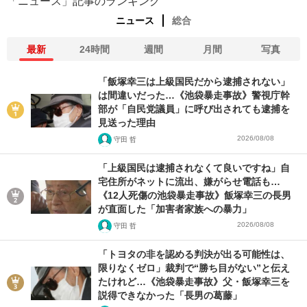
「ニュース」記事のランキング
ニュース
総合
最新
24時間
週間
月間
写真
「飯塚幸三は上級国民だから逮捕されない」
は間違いだった…《池袋暴走事故》警視庁幹
部が「自民党議員」に呼び出されても逮捕を
見送った理由
2026/08/08
守田 哲
「上級国民は逮捕されなくて良いですね」自
宅住所がネットに流出、嫌がらせ電話も…
《12人死傷の池袋暴走事故》飯塚幸三の長男
が直面した「加害者家族への暴力」
2026/08/08
守田 哲
「トヨタの非を認める判決が出る可能性は、
限りなくゼロ」裁判で“勝ち目がない”と伝え
たけれど…《池袋暴走事故》父・飯塚幸三を
説得できなかった「長男の葛藤」