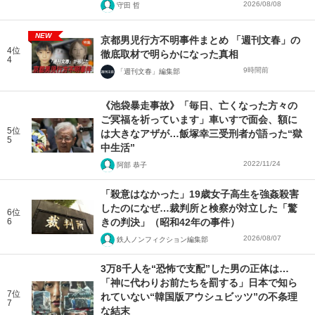
2026/08/08
守田 哲
NEW
京都男児行方不明事件まとめ 「週刊文春」の
4位
徹底取材で明らかになった真相
4
9時間前
「週刊文春」編集部
《池袋暴走事故》「毎日、亡くなった方々の
ご冥福を祈っています」車いすで面会、額に
5位
は大きなアザが…飯塚幸三受刑者が語った“獄
5
中生活”
2022/11/24
阿部 恭子
「殺意はなかった」19歳女子高生を強姦殺害
したのになぜ…裁判所と検察が対立した「驚
6位
6
きの判決」（昭和42年の事件）
2026/08/07
鉄人ノンフィクション編集部
3万8千人を“恐怖で支配”した男の正体は…
「神に代わりお前たちを罰する」日本で知ら
7位
れていない“韓国版アウシュビッツ”の不条理
7
な結末