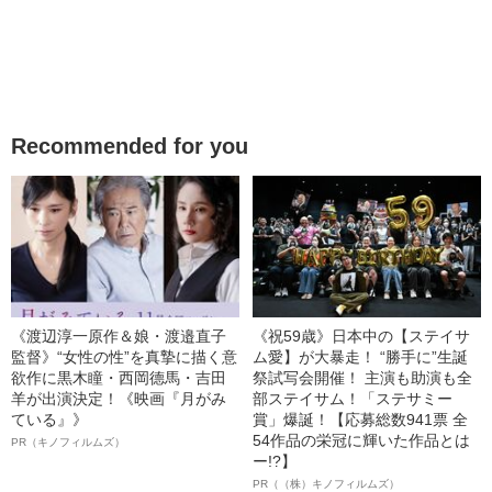
Recommended for you
《渡辺淳一原作＆娘・渡邉直子
《祝59歳》日本中の【ステイサ
監督》“女性の性”を真摯に描く意
ム愛】が大暴走！ “勝手に”生誕
欲作に黒木瞳・西岡德馬・吉田
祭試写会開催！ 主演も助演も全
羊が出演決定！《映画『月がみ
部ステイサム！「ステサミー
ている』》
賞」爆誕！【応募総数941票 全
54作品の栄冠に輝いた作品とは
PR（キノフィルムズ）
ー!?】
PR（（株）キノフィルムズ）