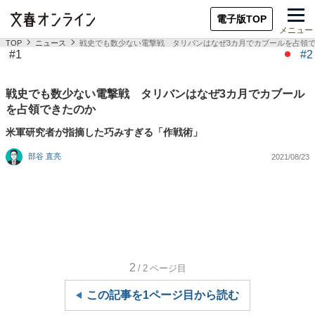
電子版TOP
メニュー
TOP
ニュース
戦史でも数少ない電撃戦 タリバンはなぜ3カ月でカブールを占領
#1
#2
戦史でも数少ない電撃戦 タリバンはなぜ3カ月でカブール
を占領できたのか
米軍研究者が指摘した巧みすぎる「作戦術」
部谷 直亮
2021/08/23
2
/2
ページ目
この記事を1ページ目から読む