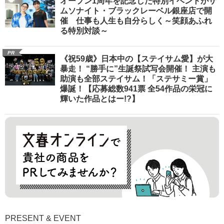
オープン1周年を記念した特別イベントがサ
ムソナイト・ブラックレーベル銀座店で開
催 仕事も人生も自分らしく～笑顔あふれ
る特別対談～
PR
《祝59歳》日本中の【ステイサム愛】が大
暴走！ “勝手に”生誕祭試写会開催！ 主演も
助演も全部ステイサム！「ステサミー賞」
爆誕！【応募総数941票 全54作品の栄冠に
輝いた作品とはー!?】
PRESENT & EVENT