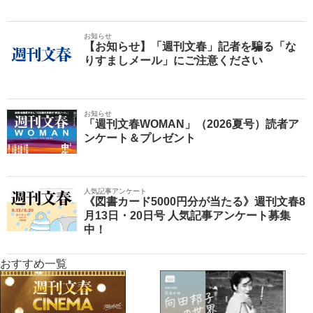
お知らせ
【お知らせ】「週刊文春」記者を騙る「な
りすましメール」にご注意ください
お知らせ
「週刊文春WOMAN」（2026夏号）読者ア
ンケート＆プレゼント
人気記事アンケート
《図書カード5000円分が当たる》週刊文春8
月13日・20日号 人気記事アンケート募集
中！
おすすめ一覧