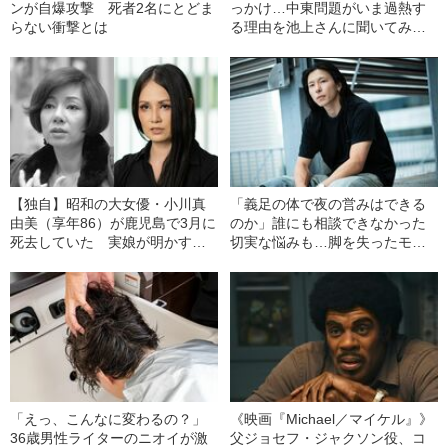
ンが自爆攻撃 死者2名にとどま
っかけ…中東問題がいま過熱す
らない衝撃とは
る理由を池上さんに聞いてみ
た。
【独自】昭和の大女優・小川真
「義足の体で夜の営みはできる
由美（享年86）が鹿児島で3月に
のか」誰にも相談できなかった
死去していた 実娘が明かす
切実な悩みも…脚を失ったモデ
「毒母」の素顔と空白の晩年
ル・かわけい（28）が「ずっと
運がいい」と言えるワケ
「えっ、こんなに変わるの？」
《映画『Michael／マイケル』》
36歳男性ライターのニオイが激
父ジョセフ・ジャクソン役、コ