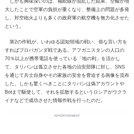
しかも興味深いのは、補給線が混乱した結果、空輸が増
大したことで空軍の負担が重くなり、整備上の問題が多発
し、対空砲火よりも多くの政府軍の航空機を無力化させた
という。
第2の作戦が、いわゆる認知領域の戦い、俗な言い方を
すればプロパガンダ戦である。アフガニスタンの人口の
70％以上が携帯電話を使っている「地の利」を活かし
て、タリバンは孤立させた各地の治安部隊に対し、SNS
を通じて兵士自身やその家族の安全を脅迫する画像を流布
した。しかも驚くべきことにタリバンは偽アカウントや
Botまで駆使して、それを拡散するというロシアがウクラ
イナなどで成功させた情報作戦を行ったのだ。
ADVERTISEMENT