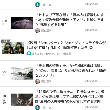
2026/08/07
大山 くまお
「ヒトより下等な獣」「日本人は皆殺しにす
べき」特攻作戦が敵国・アメリカ世論に与え
8位
8
た“残酷すぎる影響”
2026/08/08
保阪 正康
PR
《映画『シェルター』》ジェイソン・ステイサムが
お盆を“打破”する!!《「眠眠打破」コラボ》
週刊文春CINEMAオンライン編集部
「史上初の特攻」を、なぜ旧日本軍は“隠し
た”のか…若者ばかりが死地に送られた「残酷
9位
9
なカラクリ」
2026/08/08
保阪 正康
「14歳の少年に挿入を…」性器に火をつけ脅
10
迫、少女達はモップで…657人が死亡した韓
位
国“最悪の人権侵害”のおぞましすぎる実態
10
2026/08/07
大山 くまお