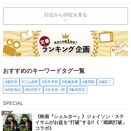
11位から20位を見る
おすすめのキーワードタグ一覧
#藤田晋
#三山凌輝
#高市早苗
#後藤真希
#森岡毅
#城彰二
#内田有紀
#松田聖子
#玉木雄一郎
#亀和田武
SPECIAL
PR
《映画『シェルター』》ジェイソン・ステ
イサムがお盆を“打破”する!!《「眠眠打破」
コラボ》