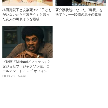
橋田壽賀子と安楽死＃2「子ども
要介護状態になった「毒親」を
がいないから可哀そう」と言っ
捨てたい──50歳の息子の葛藤
た友人の可哀そうな最後
《映画『Michael／マイケル』》
父ジョセフ・ジャクソン役、コ
ールマン・ドミンゴ オフィシャ
ルインタビュー“観客を魅了した
PR（キノフィルムズ）
名優、複雑な父親像への想いを
語る”《日本興収70億円突破》