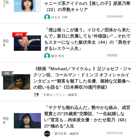
7位
ャニーズ系アイドルの【推しの子】原菜乃華
7
（22）の早熟キャリア
2026/08/05
ゆるま 小林
「僕は根っこが違う。イロモノ団体から来た
NEW
んで」新日に所属しても“外様扱い”…それで
8位
もスターになった飯伏幸太（44）の「異色す
8
ぎるレスラー人生」
2時間前
飯伏 幸太
《映画『Michael／マイケル』》父ジョセフ・ジャ
PR
クソン役、コールマン・ドミンゴ オフィシャルイ
ンタビュー“観客を魅了した名優、複雑な父親像へ
の想いを語る”《日本興収70億円突破》
「文春オンライン」編集部
「ヤクザも惚れ込んだ」艶やかな絡み、成宮
寛貴との“25歳差”交際説、“一生結婚しな
9位
い”宣言も…肉体派女優・かたせ梨乃（68）
9
の“極める”人生
2025/11/18
「週刊文春」編集部