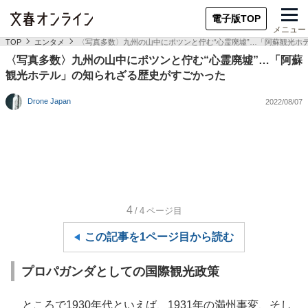
電子版TOP
メニュー
TOP
エンタメ
〈写真多数〉九州の山中にポツンと佇む“心霊廃墟”…「阿蘇観光ホ
〈写真多数〉九州の山中にポツンと佇む“心霊廃墟”…「阿蘇
観光ホテル」の知られざる歴史がすごかった
Drone Japan
2022/08/07
4
/4
ページ目
この記事を1ページ目から読む
プロパガンダとしての国際観光政策
ところで1930年代といえば、1931年の満州事変、そし