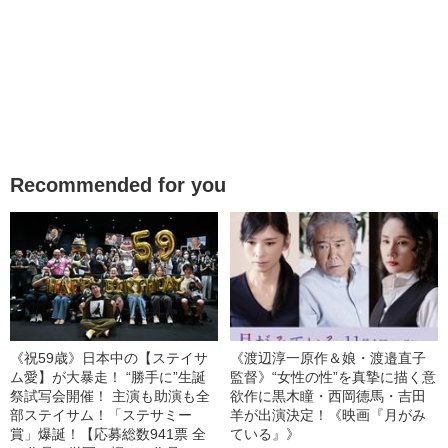
Recommended for you
《祝59歳》日本中の【ステイサ
《渡辺淳一原作＆娘・渡邉直子
ム愛】が大暴走！ “勝手に”生誕
監督》“女性の性”を真摯に描く意
祭試写会開催！ 主演も助演も全
欲作に黒木瞳・西岡德馬・吉田
部ステイサム！「ステサミー
羊が出演決定！《映画『月がみ
賞」爆誕！【応募総数941票 全
ている』》