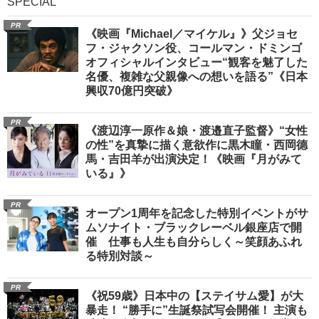
SPECIAL
PR
《映画『Michael／マイケル』》父ジョセ
フ・ジャクソン役、コールマン・ドミンゴ
オフィシャルインタビュー“観客を魅了した
名優、複雑な父親像への想いを語る”《日本
興収70億円突破》
PR
《渡辺淳一原作＆娘・渡邉直子監督》“女性
の性”を真摯に描く意欲作に黒木瞳・西岡德
馬・吉田羊が出演決定！《映画『月がみて
いる』》
PR
オープン1周年を記念した特別イベントがサ
ムソナイト・ブラックレーベル銀座店で開
催 仕事も人生も自分らしく～笑顔あふれ
る特別対談～
PR
《祝59歳》日本中の【ステイサム愛】が大
暴走！ “勝手に”生誕祭試写会開催！ 主演も