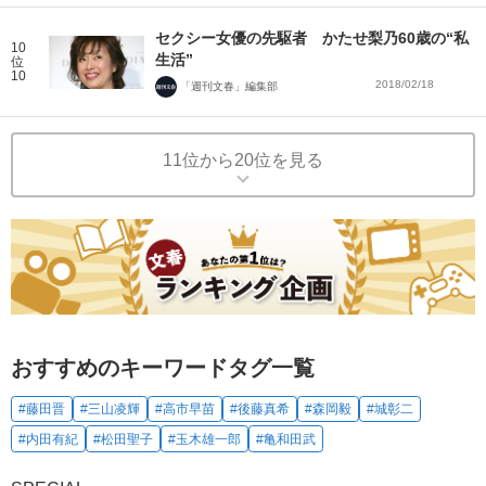
セクシー女優の先駆者 かたせ梨乃60歳の“私
10
生活”
位
10
2018/02/18
「週刊文春」編集部
11位から20位を見る
おすすめのキーワードタグ一覧
#藤田晋
#三山凌輝
#高市早苗
#後藤真希
#森岡毅
#城彰二
#内田有紀
#松田聖子
#玉木雄一郎
#亀和田武