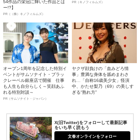
54作品の栄冠に輝いた作品とは
PR（キノフィルムズ）
ー!?】
PR（（株）キノフィルムズ）
オープン1周年を記念した特別イ
ヤクザ顔負けの「血みどろ情
ベントがサムソナイト・ブラッ
事」豊満な身体を舐めまわさ
クレーベル銀座店で開催 仕事
れ…「自称16歳美少女」怪演
も人生も自分らしく～笑顔あふ
中、かたせ梨乃（69）の美しす
れる特別対談～
ぎる“熟れ方”
PR（サムソナイト・ジャパン）
X(旧Twitter)をフォローして最新記事
をいち早く読もう
文春オンラインをフォロー