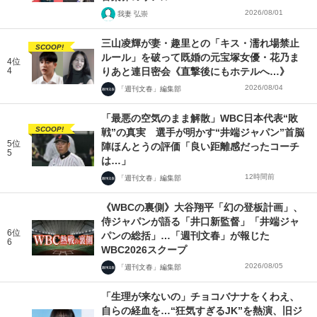
2026/08/01
我妻 弘崇
三山凌輝が妻・趣里との「キス・濡れ場禁止
SCOOP!
ルール」を破って既婚の元宝塚女優・花乃ま
4位
4
りあと連日密会《直撃後にもホテルへ…》
2026/08/04
「週刊文春」編集部
「最悪の空気のまま解散」WBC日本代表“敗
SCOOP!
戦”の真実 選手が明かす“井端ジャパン”首脳
5位
陣ほんとうの評価「良い距離感だったコーチ
5
は…」
12時間前
「週刊文春」編集部
《WBCの裏側》大谷翔平「幻の登板計画」、
侍ジャパンが語る「井口新監督」「井端ジャ
6位
パンの総括」…「週刊文春」が報じた
6
WBC2026スクープ
2026/08/05
「週刊文春」編集部
「生理が来ないの」チョコバナナをくわえ、
自らの経血を…“狂気すぎるJK”を熱演、旧ジ