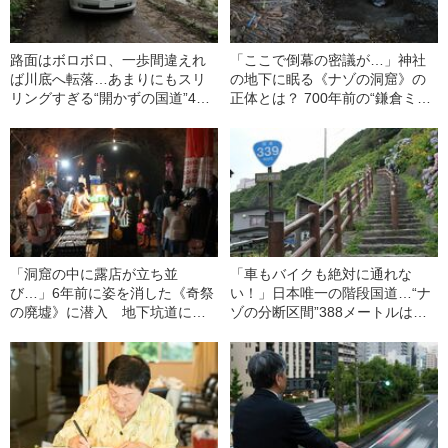
路面はボロボロ、一歩間違えれ
「ここで倒幕の密議が…」神社
ば川底へ転落…あまりにもスリ
の地下に眠る《ナゾの洞窟》の
リングすぎる“開かずの国道”471
正体とは？ 700年前の“鎌倉ミス
号を走破してみた
テリー”を追ってみた
「洞窟の中に露店が立ち並
「車もバイクも絶対に通れな
び…」6年前に姿を消した《奇祭
い！」日本唯一の階段国道…“ナ
の廃墟》に潜入 地下坑道に残
ゾの分断区間”388メートルはな
されていた“衝撃の光景”
ぜ生まれた？