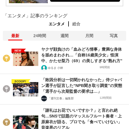
「エンタメ」記事のランキング
エンタメ
総合
最新
24時間
週間
月間
写真
ヤクザ顔負けの「血みどろ情事」豊満な身体
NEW
を舐めまわされ…「自称16歳美少女」怪演
中、かたせ梨乃（69）の美しすぎる“熟れ方”
9時間前
ゆるま 小林
「敗因分析は一切聞かれなかった」侍ジャパ
SCOOP!
ン選手が証言した“NPB聞き取り調査”の実態
「選手から次期監督の要求は…」
12時間前
「週刊文春」編集部
「謝礼はお花でいいですか？」と言われ絶
句…SNSで話題のマッスルフルート奏者・上
原麻衣が語る、プロでも「食べていけない」
音楽界のリアル