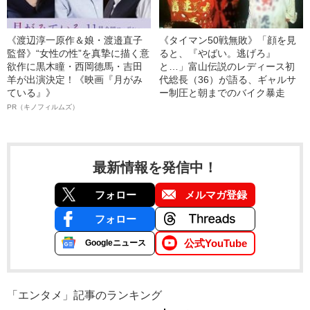
《渡辺淳一原作＆娘・渡邉直子
《タイマン50戦無敗》「顔を見
監督》“女性の性”を真摯に描く意
ると、『やばい。逃げろ』
欲作に黒木瞳・西岡德馬・吉田
と…」富山伝説のレディース初
羊が出演決定！《映画『月がみ
代総長（36）が語る、ギャルサ
ている』》
ー制圧と朝までのバイク暴走
PR（キノフィルムズ）
最新情報を発信中！
フォロー
メルマガ登録
フォロー
公式YouTube
Googleニュース
「エンタメ」記事のランキング