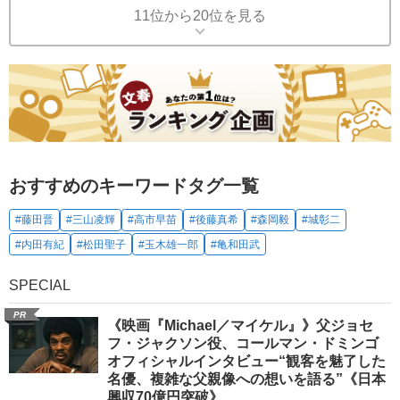
11位から20位を見る
おすすめのキーワードタグ一覧
#藤田晋
#三山凌輝
#高市早苗
#後藤真希
#森岡毅
#城彰二
#内田有紀
#松田聖子
#玉木雄一郎
#亀和田武
SPECIAL
PR
《映画『Michael／マイケル』》父ジョセ
フ・ジャクソン役、コールマン・ドミンゴ
オフィシャルインタビュー“観客を魅了した
名優、複雑な父親像への想いを語る”《日本
興収70億円突破》