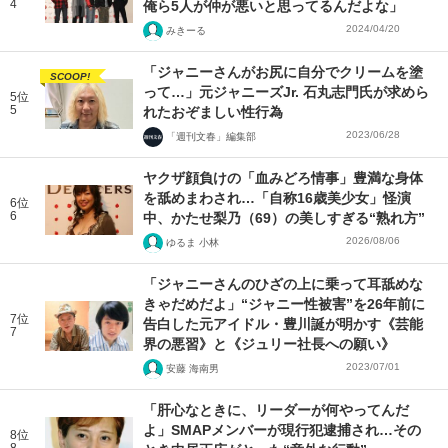
4
俺ら5人が仲が悪いと思ってるんだよな」
2024/04/20
みきーる
「ジャニーさんがお尻に自分でクリームを塗
SCOOP!
って…」元ジャニーズJr. 石丸志門氏が求めら
5位
5
れたおぞましい性行為
2023/06/28
「週刊文春」編集部
ヤクザ顔負けの「血みどろ情事」豊満な身体
を舐めまわされ…「自称16歳美少女」怪演
6位
6
中、かたせ梨乃（69）の美しすぎる“熟れ方”
2026/08/06
ゆるま 小林
「ジャニーさんのひざの上に乗って耳舐めな
きゃだめだよ」“ジャニー性被害”を26年前に
7位
告白した元アイドル・豊川誕が明かす《芸能
7
界の悪習》と《ジュリー社長への願い》
2023/07/01
安藤 海南男
「肝心なときに、リーダーが何やってんだ
よ」SMAPメンバーが現行犯逮捕され…その
8位