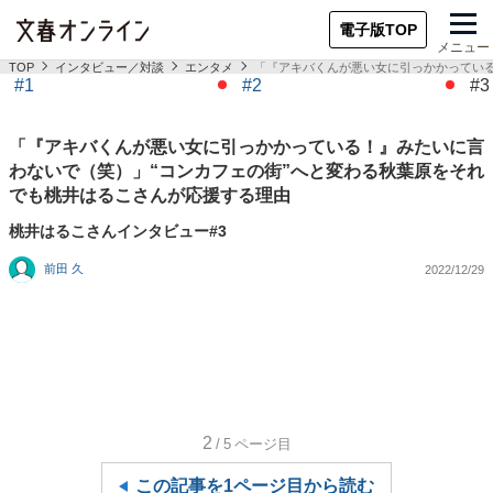
電子版TOP
メニュー
TOP
インタビュー／対談
エンタメ
「『アキバくんが悪い女に引っかかっている
#1
#2
#3
「『アキバくんが悪い女に引っかかっている！』みたいに言
わないで（笑）」“コンカフェの街”へと変わる秋葉原をそれ
でも桃井はるこさんが応援する理由
桃井はるこさんインタビュー#3
前田 久
2022/12/29
2
/5
ページ目
この記事を1ページ目から読む