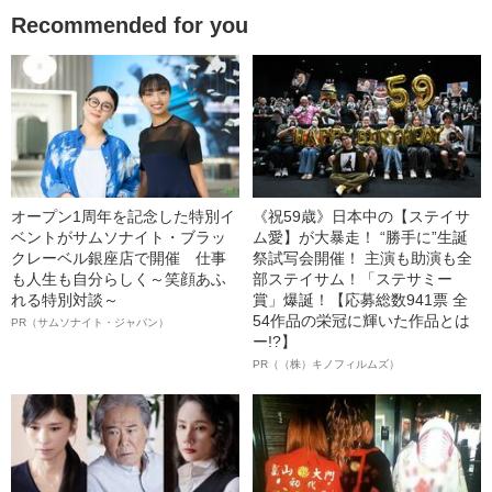
Recommended for you
オープン1周年を記念した特別イ
《祝59歳》日本中の【ステイサ
ベントがサムソナイト・ブラッ
ム愛】が大暴走！ “勝手に”生誕
クレーベル銀座店で開催 仕事
祭試写会開催！ 主演も助演も全
も人生も自分らしく～笑顔あふ
部ステイサム！「ステサミー
れる特別対談～
賞」爆誕！【応募総数941票 全
54作品の栄冠に輝いた作品とは
PR（サムソナイト・ジャパン）
ー!?】
PR（（株）キノフィルムズ）