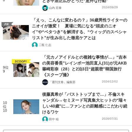
8
とき中居正広がとった“意外な行動”
2024/09/29
山内 宏泰
「えっ、こんなに変わるの？」36歳男性ライターの
PR
ニオイが激変！ 夏場に気になる“頭皮のニオ
イ”や“ベタつき”を解消する、“ウィッグのスペシャ
リスト”が生み出した徹底ケアとは
二瓶 仁志
「元カノアイドルとの複雑な事情が…」“吉本
SCOOP!
の美容番長”レインボー池田直人(31)が元AKB
9位
篠崎彩奈（28）と2泊3日“超親密”韓国旅行
9
《スクープ撮》
2024/12/02
「週刊文春」編集部
後藤真希が「バストトップまで…」不倫スキ
ャンダル→セミヌード写真集大ヒットの“瑞々
10
しい40歳”に…ファンとの距離感にこだわり続
位
10
けるワケ
2026/07/31
田中 稲