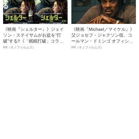
《映画『シェルター』》ジェイ
《映画『Michael／マイケル』》
ソン・ステイサムがお盆を“打
父ジョセフ・ジャクソン役、コ
破”する!!《「眠眠打破」コラ
ールマン・ドミンゴ オフィシャ
ボ》
ルインタビュー“観客を魅了した
PR（キノフィルムズ）
PR（キノフィルムズ）
名優、複雑な父親像への想いを
語る”《日本興収70億円突破》