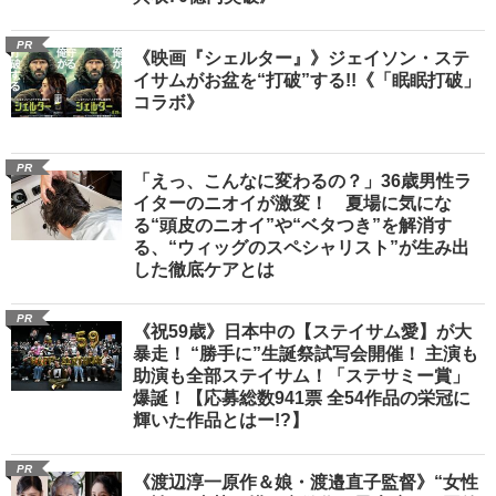
PR
《映画『シェルター』》ジェイソン・ステ
イサムがお盆を“打破”する!!《「眠眠打破」
コラボ》
PR
「えっ、こんなに変わるの？」36歳男性ラ
イターのニオイが激変！ 夏場に気にな
る“頭皮のニオイ”や“ベタつき”を解消す
る、“ウィッグのスペシャリスト”が生み出
した徹底ケアとは
PR
《祝59歳》日本中の【ステイサム愛】が大
暴走！ “勝手に”生誕祭試写会開催！ 主演も
助演も全部ステイサム！「ステサミー賞」
爆誕！【応募総数941票 全54作品の栄冠に
輝いた作品とはー!?】
PR
《渡辺淳一原作＆娘・渡邉直子監督》“女性