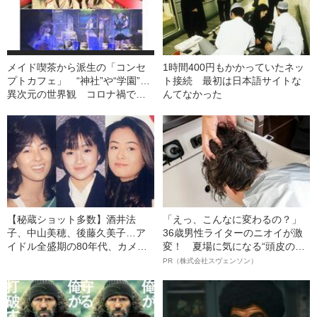
メイド喫茶から派生の「コンセ
1時間400円もかかっていたネッ
プトカフェ」 “神社”や“学園”…
ト接続 最初は日本語サイトな
異次元の世界観 コロナ禍で倍
んてなかった
増【愛知発】
【秘蔵ショット多数】酒井法
「えっ、こんなに変わるの？」
子、中山美穂、後藤久美子…ア
36歳男性ライターのニオイが激
イドル全盛期の80年代、カメラ
変！ 夏場に気になる“頭皮のニ
小僧が見た若きスターたち
オイ”や“ベタつき”を解消す
PR（株式会社スヴェンソン）
る、“ウィッグのスペシャリス
ト”が生み出した徹底ケアとは