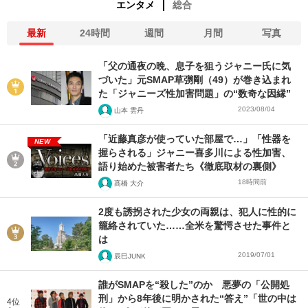
エンタメ
総合
最新
24時間
週間
月間
写真
「父の通夜の晩、息子を狙うジャニー氏に気
づいた」元SMAP草彅剛（49）が巻き込まれ
た「ジャニーズ性加害問題」の“数奇な因縁”
2023/08/04
山本 雲丹
「近藤真彦が使っていた部屋で…」「性器を
NEW
握らされる」ジャニー喜多川による性加害、
語り始めた被害者たち《徹底取材の裏側》
18時間前
髙橋 大介
2度も誘拐された少女の両親は、犯人に性的に
籠絡されていた……全米を驚愕させた事件と
は
2019/07/01
辰巳JUNK
誰がSMAPを“殺した”のか 悪夢の「公開処
刑」から8年後に明かされた“答え”「世の中は
4位