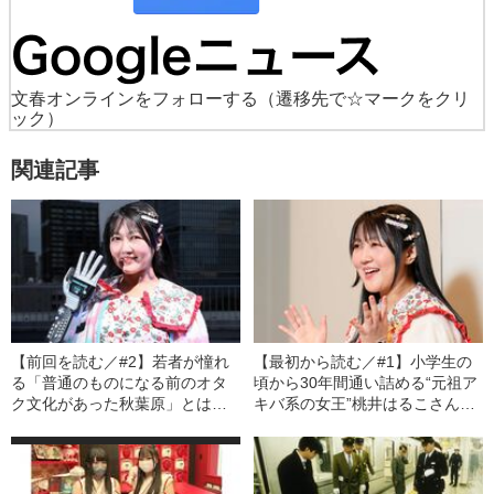
文春オンラインをフォローする
（遷移先で☆マークをクリ
ック）
関連記事
【前回を読む／#2】若者が憧れ
【最初から読む／#1】小学生の
る「普通のものになる前のオタ
頃から30年間通い詰める“元祖ア
ク文化があった秋葉原」とは
キバ系の女王”桃井はるこさんが
桃井はるこさんが語る“ときメ
気づいた、秋葉原の居心地がい
モ”騒動「秋葉原初のコスプレ店
い理由「昔も今も、圧倒的にひ
員は私なんじゃないかな
とり率が高い。みんな一心不乱
（笑）」
に…」