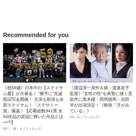
Recommended for you
《祝59歳》日本中の【ステイサ
《渡辺淳一原作＆娘・渡邉直子
ム愛】が大暴走！ “勝手に”生誕
監督》“女性の性”を真摯に描く意
祭試写会開催！ 主演も助演も全
欲作に黒木瞳・西岡德馬・吉田
部ステイサム！「ステサミー
羊が出演決定！《映画『月がみ
賞」爆誕！【応募総数941票 全
ている』》
54作品の栄冠に輝いた作品とは
PR（キノフィルムズ）
ー!?】
PR（（株）キノフィルムズ）