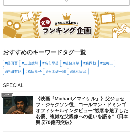
おすすめのキーワードタグ一覧
#藤田晋
#三山凌輝
#高市早苗
#後藤真希
#森岡毅
#城彰二
#内田有紀
#松田聖子
#玉木雄一郎
#亀和田武
SPECIAL
PR
《映画『Michael／マイケル』》父ジョセ
フ・ジャクソン役、コールマン・ドミンゴ
オフィシャルインタビュー“観客を魅了した
名優、複雑な父親像への想いを語る”《日本
興収70億円突破》