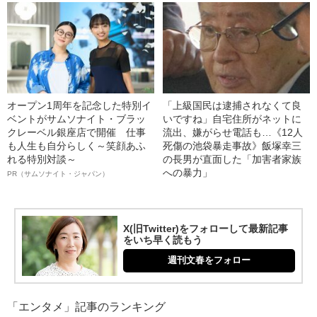
オープン1周年を記念した特別イ
「上級国民は逮捕されなくて良
ベントがサムソナイト・ブラッ
いですね」自宅住所がネットに
クレーベル銀座店で開催 仕事
流出、嫌がらせ電話も…《12人
も人生も自分らしく～笑顔あふ
死傷の池袋暴走事故》飯塚幸三
れる特別対談～
の長男が直面した「加害者家族
への暴力」
PR（サムソナイト・ジャパン）
X(旧Twitter)をフォローして最新記事
をいち早く読もう
週刊文春をフォロー
「エンタメ」記事のランキング