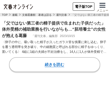
電子版TOP
メニュー
TOP
連載
文春図書館 著者は語る
週刊文春
「父ではない第三者の精子提供
「父ではない第三者の精子提供で生まれた子供だった」
体外受精の補助業務を行いながらも…“胚培養士”の女性
が抱える葛藤
「週刊文春」編集部
2023/10/15
〈卵子の中に、吸い取った精子が入ったガラス管を慎重に刺し込む。卵子
を覆う透明帯を突き破り、中の細胞質と呼ばれる部分に精子をゆっくり、
置いてくる〉 4組に1組の夫婦が不妊治療をし、14人に1人が体外受精で生
まれてくる現…
続きを読む