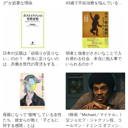
グ”が必要な理由
43歳で不妊治療を悩んでいる人
に産婦人科医が“今でしょ！”と言
いたいワケ
日本の父親は「頑張りが足りな
弱者と強者がささいなことで入
い」のか？ 本当に足りないの
れ替わる社会…本当に他人事で
は…共働き世代の育児をする男
いられるのか？
性たちの“困難”
母親になって“後悔”している女性
《映画『Michael／マイケル』》
たち…彼女らが抱く「子どもに
父ジョセフ・ジャクソン役、コ
対する感情」とは
ールマン・ドミンゴ オフィシャ