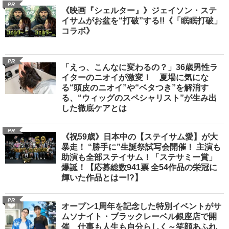
PR
《映画『シェルター』》ジェイソン・ステ
イサムがお盆を“打破”する!!《「眠眠打破」
コラボ》
PR
「えっ、こんなに変わるの？」36歳男性ラ
イターのニオイが激変！ 夏場に気にな
る“頭皮のニオイ”や“ベタつき”を解消す
る、“ウィッグのスペシャリスト”が生み出
した徹底ケアとは
PR
《祝59歳》日本中の【ステイサム愛】が大
暴走！ “勝手に”生誕祭試写会開催！ 主演も
助演も全部ステイサム！「ステサミー賞」
爆誕！【応募総数941票 全54作品の栄冠に
輝いた作品とはー!?】
PR
オープン1周年を記念した特別イベントがサ
ムソナイト・ブラックレーベル銀座店で開
催 仕事も人生も自分らしく～笑顔あふれ