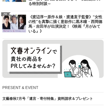
る特別対談～
PR
《渡辺淳一原作＆娘・渡邉直子監督》“女性
の性”を真摯に描く意欲作に黒木瞳・西岡德
馬・吉田羊が出演決定！《映画『月がみて
いる』》
PRESENT & EVENT
文藝春秋7月号「遺言・寄付特集」資料請求＆プレゼント