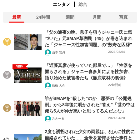
エンタメ
総合
最新
24時間
週間
月間
写真
「父の通夜の晩、息子を狙うジャニー氏に気
づいた」元SMAP草彅剛（49）が巻き込まれ
た「ジャニーズ性加害問題」の“数奇な因縁”
2023/08/04
山本 雲丹
「近藤真彦が使っていた部屋で…」「性器を
NEW
握らされる」ジャニー喜多川による性加害、
語り始めた被害者たち《徹底取材の裏側》
22時間前
髙橋 大介
誰がSMAPを“殺した”のか 悪夢の「公開処
刑」から8年後に明かされた“答え”「世の中は
俺ら5人が仲が悪いと思ってるんだよな」
2024/04/20
みきーる
2度も誘拐された少女の両親は、犯人に性的に
籠絡されていた……全米を驚愕させた事件と
4位