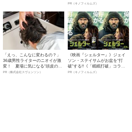
ルインタビュー“観客を魅了した
PR（キノフィルムズ）
名優、複雑な父親像への想いを
語る”《日本興収70億円突破》
「えっ、こんなに変わるの？」
《映画『シェルター』》ジェイ
36歳男性ライターのニオイが激
ソン・ステイサムがお盆を“打
変！ 夏場に気になる“頭皮のニ
破”する!!《「眠眠打破」コラ
オイ”や“ベタつき”を解消す
ボ》
PR（株式会社スヴェンソン）
PR（キノフィルムズ）
る、“ウィッグのスペシャリス
ト”が生み出した徹底ケアとは