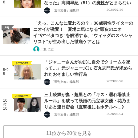
8
なった」高岡早紀（51）の魔性がとまらない
2024/07/29
「週刊文春」編集部
「えっ、こんなに変わるの？」36歳男性ライターの
PR
ニオイが激変！ 夏場に気になる“頭皮のニオ
イ”や“ベタつき”を解消する、“ウィッグのスペシャ
リスト”が生み出した徹底ケアとは
二瓶 仁志
「ジャニーさんがお尻に自分でクリームを塗
SCOOP!
って…」元ジャニーズJr. 石丸志門氏が求めら
9位
9
れたおぞましい性行為
2023/06/28
「週刊文春」編集部
三山凌輝が妻・趣里との「キス・濡れ場禁止
SCOOP!
10
ルール」を破って既婚の元宝塚女優・花乃ま
位
りあと連日密会《直撃後にもホテルへ…》
10
2026/08/04
「週刊文春」編集部
11位から20位を見る