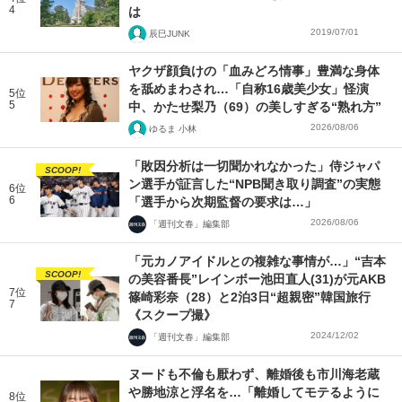
4
は
2019/07/01
辰巳JUNK
ヤクザ顔負けの「血みどろ情事」豊満な身体
を舐めまわされ…「自称16歳美少女」怪演
5位
5
中、かたせ梨乃（69）の美しすぎる“熟れ方”
2026/08/06
ゆるま 小林
「敗因分析は一切聞かれなかった」侍ジャパ
SCOOP!
ン選手が証言した“NPB聞き取り調査”の実態
6位
6
「選手から次期監督の要求は…」
2026/08/06
「週刊文春」編集部
「元カノアイドルとの複雑な事情が…」“吉本
SCOOP!
の美容番長”レインボー池田直人(31)が元AKB
7位
篠崎彩奈（28）と2泊3日“超親密”韓国旅行
7
《スクープ撮》
2024/12/02
「週刊文春」編集部
ヌードも不倫も厭わず、離婚後も市川海老蔵
や勝地涼と浮名を…「離婚してモテるように
8位