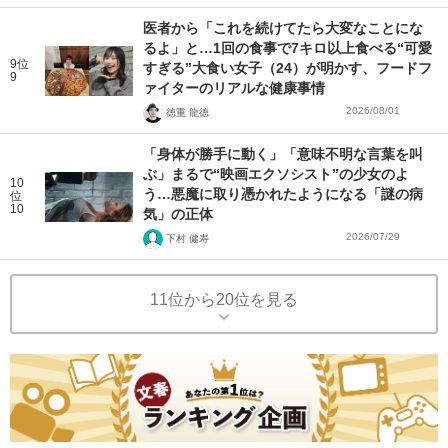
医者から「これを続けてたら大変なことにな
るよ」と…1回の食事で7キロ以上食べる“可愛
9位
すぎる”大食い女子（24）が明かす、フードフ
9
ァイターのリアルな健康事情
2026/08/01
徳重 龍徳
「身体が勝手に動く」「意味不明な言葉を叫
ぶ」まるで“映画エクソシスト”の少女のよ
10
う…悪魔に取り憑かれたようになる「謎の病
位
10
気」の正体
2026/07/29
下村 健寿
11位から20位を見る