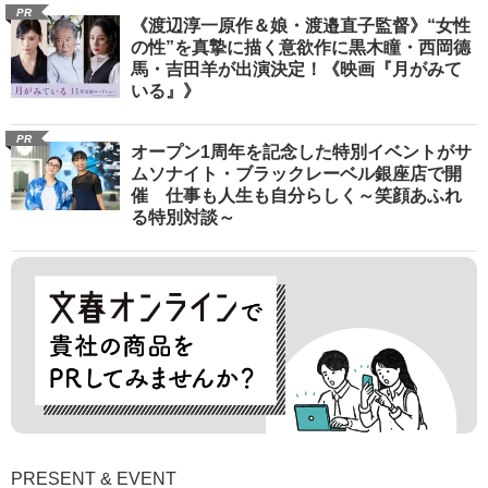
PR
《渡辺淳一原作＆娘・渡邉直子監督》“女性
の性”を真摯に描く意欲作に黒木瞳・西岡德
馬・吉田羊が出演決定！《映画『月がみて
いる』》
PR
オープン1周年を記念した特別イベントがサ
ムソナイト・ブラックレーベル銀座店で開
催 仕事も人生も自分らしく～笑顔あふれ
る特別対談～
PRESENT & EVENT