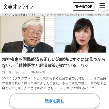
電子版TOP
メニュー
TOP
文春読書オンライン
ライフ
精神疾患も国民経済も正しい治療法はすぐに
精神疾患も国民経済も正しい治療法はすぐには見つから
ない。「精神医学と経済政策が似ている」ワケ
内田 舞
浜田 宏一
2024/07/31
アベノミクスのブレーンとして知られる経済学者の浜田宏一氏。その活躍
の裏側で長らく躁うつ病に苦しんできた。さらに回復の途上、実の息子を
自死で亡くす。人生とは何か？ ともにアメリカで活躍するハーバード大
学医学部准教授で…
続きを読む