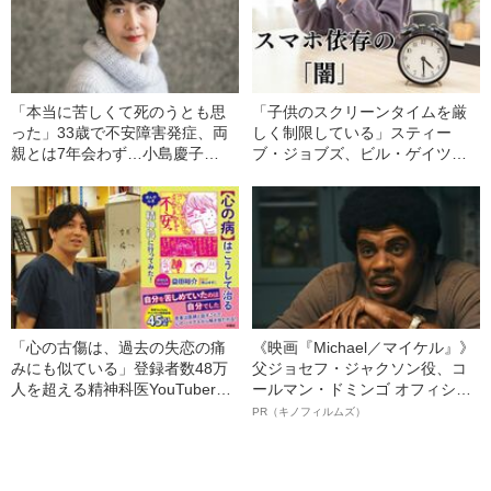
「本当に苦しくて死のうとも思
「子供のスクリーンタイムを厳
った」33歳で不安障害発症、両
しく制限している」スティー
親とは7年会わず…小島慶子
ブ・ジョブズ、ビル・ゲイツ…
（51）が向き合い続けた“家族と
IT業界の大物が子どものデジタ
の関係”
ル機器使用を制限するワケ
「心の古傷は、過去の失恋の痛
《映画『Michael／マイケル』》
みにも似ている」登録者数48万
父ジョセフ・ジャクソン役、コ
人を超える精神科医YouTuberが
ールマン・ドミンゴ オフィシャ
教える、“心が治るメカニズム”
ルインタビュー“観客を魅了した
PR（キノフィルムズ）
名優、複雑な父親像への想いを
語る”《日本興収70億円突破》