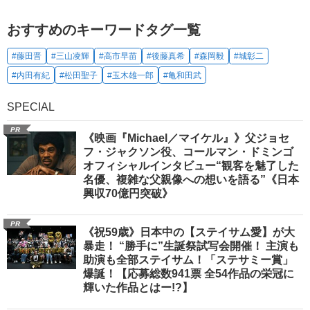
おすすめのキーワードタグ一覧
#藤田晋
#三山凌輝
#高市早苗
#後藤真希
#森岡毅
#城彰二
#内田有紀
#松田聖子
#玉木雄一郎
#亀和田武
SPECIAL
PR
《映画『Michael／マイケル』》父ジョセ
フ・ジャクソン役、コールマン・ドミンゴ
オフィシャルインタビュー“観客を魅了した
名優、複雑な父親像への想いを語る”《日本
興収70億円突破》
PR
《祝59歳》日本中の【ステイサム愛】が大
暴走！ “勝手に”生誕祭試写会開催！ 主演も
助演も全部ステイサム！「ステサミー賞」
爆誕！【応募総数941票 全54作品の栄冠に
輝いた作品とはー!?】