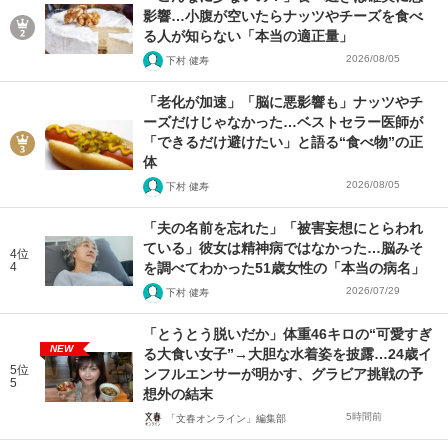
影響…小腹が空いたらナッツやチーズを食べ
る人が知らない「本当の適正量」
2026/08/05
下村 健寿
「老化が加速」「脳に悪影響も」ナッツやチ
ーズだけじゃなかった…ベストセラー医師が
「できるだけ避けたい」と語る“食べ物”の正
体
2026/08/05
下村 健寿
「夫の名前を忘れた」「被害妄想にとらわれ
ている」彼女は精神病ではなかった…脳みそ
4位
4
を調べてわかった51歳女性の「本当の病名」
2026/07/29
下村 健寿
「とうとう脱いだか」体重46キロの“可愛すぎ
NEW
る大食い女子”→大胆な水着姿を披露…24歳イ
5位
ンフルエンサーが明かす、グラビア挑戦の予
5
想外の結末
5時間前
「文春オンライン」編集部