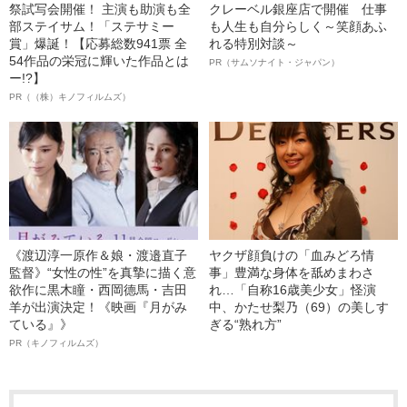
祭試写会開催！ 主演も助演も全
クレーベル銀座店で開催 仕事
部ステイサム！「ステサミー
も人生も自分らしく～笑顔あふ
賞」爆誕！【応募総数941票 全
れる特別対談～
54作品の栄冠に輝いた作品とは
PR（サムソナイト・ジャパン）
ー!?】
PR（（株）キノフィルムズ）
《渡辺淳一原作＆娘・渡邉直子
ヤクザ顔負けの「血みどろ情
監督》“女性の性”を真摯に描く意
事」豊満な身体を舐めまわさ
欲作に黒木瞳・西岡德馬・吉田
れ…「自称16歳美少女」怪演
羊が出演決定！《映画『月がみ
中、かたせ梨乃（69）の美しす
ている』》
ぎる“熟れ方”
PR（キノフィルムズ）