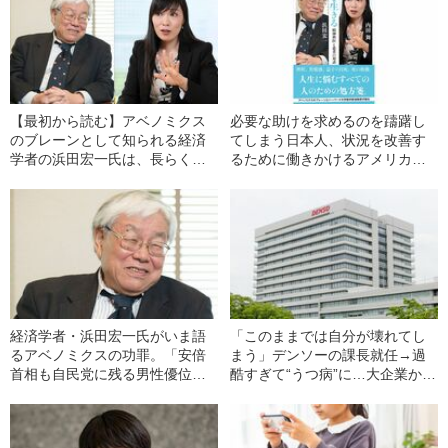
【最初から読む】アベノミクス
必要な助けを求めるのを躊躇し
のブレーンとして知られる経済
てしまう日本人、状況を改善す
学者の浜田宏一氏は、長らく躁
るために働きかけるアメリカ人
うつ病に苦しんできた。なぜ、
ーー病のときに医療とどう向き
いま心の病を語るのか？
合うか？
経済学者・浜田宏一氏がいま語
「このままでは自分が壊れてし
るアベノミクスの功罪。「安倍
まう」デンソーの課長就任→過
首相も自民党に残る男性優位の
酷すぎて“うつ病”に…大企業から
考え方から解放されていなかっ
独立した男性が、退職を決意し
た」
た“決定的理由”