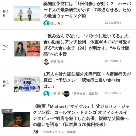
認知症予防には「1日何歩」が効く？ ハーバ
ード大の最新研究が示す「7年遅らせる」ため
6位
6
の最適ウォーキング術
2026/05/30
梶山 寿子
「飲み込んでない」「バケツに吐いてる」大
食い動画にアンチ殺到…体重46キロの“可愛す
7位
ぎる”大食い女子（24）が明かす、“やらせ疑
7
惑”への本音
2026/08/01
徳重 龍徳
1万人を診た認知症外来専門医・内野勝行氏が
直伝！“予防メシ”「認知症に良い食べ物
8位
8
は…」
2026/05/09
内野 勝行
「週刊文春」編集部
《映画『Michael／マイケル』》父ジョセフ・ジャ
PR
クソン役、コールマン・ドミンゴ オフィシャルイ
ンタビュー“観客を魅了した名優、複雑な父親像へ
の想いを語る”《日本興収70億円突破》
「文春オンライン」編集部