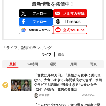
最新情報を発信中！
フォロー
メルマガ登録
フォロー
公式YouTube
Googleニュース
「ライフ」記事のランキング
ライフ
総合
最新
24時間
週間
月間
写真
「食費は月40万円」「男性から食事に誘われ
ない」大食いすぎて2年間彼氏ができず…水着
グラビアも話題の“可愛すぎる”大食い女子
（24）が語る、驚愕の食生活
2026/08/01
徳重 龍徳
「こんなに少ないの？」食べ過ぎは確実に悪