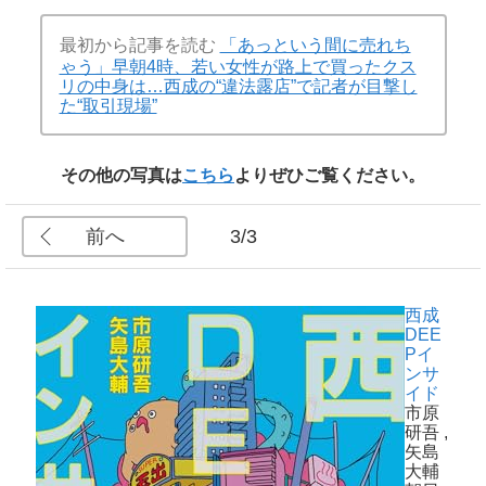
最初から記事を読む
「あっという間に売れち
ゃう」早朝4時、若い女性が路上で買ったクス
リの中身は…西成の“違法露店”で記者が目撃し
た“取引現場”
その他の写真は
こちら
よりぜひご覧ください。
前へ
3/3
西成
DEE
Pイ
ンサ
イド
市原
研吾
,
矢島
大輔