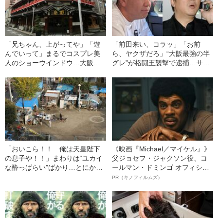
「兄ちゃん、上がってや」「遊
「前田来い、コラッ」「お前
んでいって」まるでコスプレ美
ら、ヤクザだろ」“大阪最強の半
人のショーウインドウ…大阪市
グレ”が格闘王襲撃で逮捕…サッ
の“ナゾの街”「飛田新地」には何
プ西成が明かす“前田日明襲撃事
がある？
件”の内幕
「おいこら！！ 俺は天皇陛下
《映画『Michael／マイケル』》
の息子や！！」まわりは“ユカイ
父ジョセフ・ジャクソン役、コ
な酔っぱらい”ばかり…とにかく
ールマン・ドミンゴ オフィシャ
刺激的だった「1999年の西成地
ルインタビュー“観客を魅了した
PR（キノフィルムズ）
区」
名優、複雑な父親像への想いを
語る”《日本興収70億円突破》