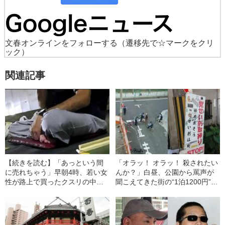
文春オンラインをフォローする
（遷移先で☆マークをクリ
ック）
関連記事
【続きを読む】「あっという間
「オラッ！ オラッ！ 殺されたい
に売れちゃう」早朝4時、若い女
んか？」白昼、公園から罵声が
性が路上で買ったクスリの中身
聞こえてきた街の“1泊1200円”宿
は…西成の“違法露店”で記者が目
に泊まってみると……
撃した“取引現場”