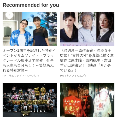
Recommended for you
オープン1周年を記念した特別イ
《渡辺淳一原作＆娘・渡邉直子
ベントがサムソナイト・ブラッ
監督》“女性の性”を真摯に描く意
クレーベル銀座店で開催 仕事
欲作に黒木瞳・西岡德馬・吉田
も人生も自分らしく～笑顔あふ
羊が出演決定！《映画『月がみ
れる特別対談～
ている』》
PR（サムソナイト・ジャパン）
PR（キノフィルムズ）