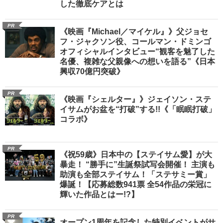
した徹底ケアとは
PR
《映画『Michael／マイケル』》父ジョセ
フ・ジャクソン役、コールマン・ドミンゴ
オフィシャルインタビュー“観客を魅了した
名優、複雑な父親像への想いを語る”《日本
興収70億円突破》
PR
《映画『シェルター』》ジェイソン・ステ
イサムがお盆を“打破”する!!《「眠眠打破」
コラボ》
PR
《祝59歳》日本中の【ステイサム愛】が大
暴走！ “勝手に”生誕祭試写会開催！ 主演も
助演も全部ステイサム！「ステサミー賞」
爆誕！【応募総数941票 全54作品の栄冠に
輝いた作品とはー!?】
PR
オープン1周年を記念した特別イベントがサ