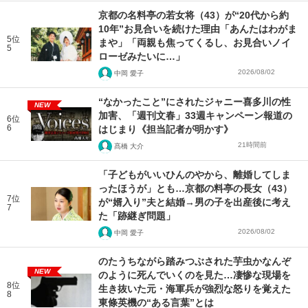
京都の名料亭の若女将（43）が“20代から約
10年”お見合いを続けた理由「あんたはわがま
5位
まや」「両親も焦ってくるし、お見合いノイ
5
ローゼみたいに…」
2026/08/02
中岡 愛子
“なかったこと”にされたジャニー喜多川の性
NEW
加害、「週刊文春」33週キャンペーン報道の
6位
6
はじまり《担当記者が明かす》
21時間前
髙橋 大介
「子どもがいいひんのやから、離婚してしま
ったほうが」とも…京都の料亭の長女（43）
7位
が“婿入り”夫と結婚→男の子を出産後に考え
7
た「跡継ぎ問題」
2026/08/02
中岡 愛子
のたうちながら踏みつぶされた芋虫かなんぞ
NEW
のように死んでいくのを見た…凄惨な現場を
8位
生き抜いた元・海軍兵が強烈な怒りを覚えた
8
東條英機の“ある言葉”とは