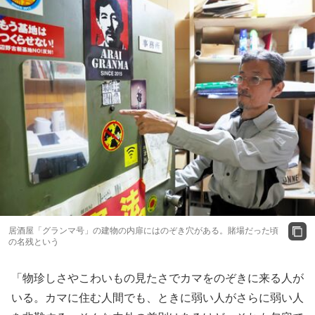
居酒屋「グランマ号」の建物の内扉にはのぞき穴がある。賭場だった頃
の名残という
「物珍しさやこわいもの見たさでカマをのぞきに来る人が
いる。カマに住む人間でも、ときに弱い人がさらに弱い人