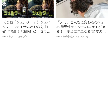
《映画『シェルター』》ジェイ
「えっ、こんなに変わるの？」
ソン・ステイサムがお盆を“打
36歳男性ライターのニオイが激
破”する!!《「眠眠打破」コラ
変！ 夏場に気になる“頭皮のニ
ボ》
オイ”や“ベタつき”を解消す
PR（キノフィルムズ）
PR（株式会社スヴェンソン）
る、“ウィッグのスペシャリス
ト”が生み出した徹底ケアとは