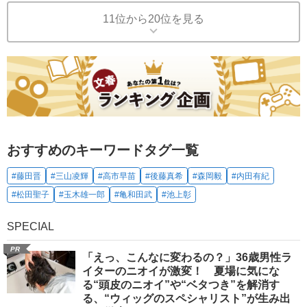
11位から20位を見る
おすすめのキーワードタグ一覧
#藤田晋
#三山凌輝
#高市早苗
#後藤真希
#森岡毅
#内田有紀
#松田聖子
#玉木雄一郎
#亀和田武
#池上彰
SPECIAL
PR
「えっ、こんなに変わるの？」36歳男性ラ
イターのニオイが激変！ 夏場に気にな
る“頭皮のニオイ”や“ベタつき”を解消す
る、“ウィッグのスペシャリスト”が生み出