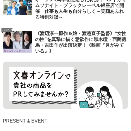
ムソナイト・ブラックレーベル銀座店で開
催 仕事も人生も自分らしく～笑顔あふれ
る特別対談～
PR
《渡辺淳一原作＆娘・渡邉直子監督》“女性
の性”を真摯に描く意欲作に黒木瞳・西岡德
馬・吉田羊が出演決定！《映画『月がみて
いる』》
PRESENT & EVENT