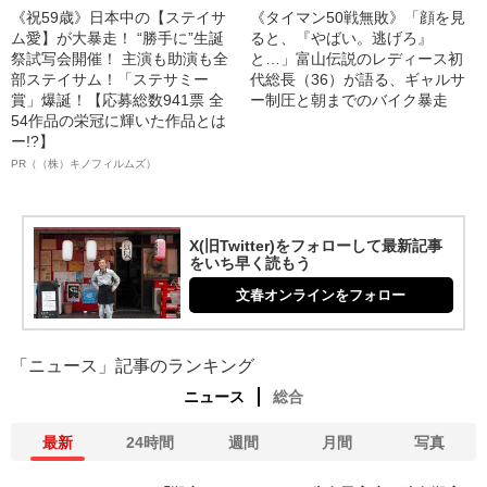
《祝59歳》日本中の【ステイサ
《タイマン50戦無敗》「顔を見
ム愛】が大暴走！ “勝手に”生誕
ると、『やばい。逃げろ』
祭試写会開催！ 主演も助演も全
と…」富山伝説のレディース初
部ステイサム！「ステサミー
代総長（36）が語る、ギャルサ
賞」爆誕！【応募総数941票 全
ー制圧と朝までのバイク暴走
54作品の栄冠に輝いた作品とは
ー!?】
PR（（株）キノフィルムズ）
X(旧Twitter)をフォローして最新記事
をいち早く読もう
文春オンラインをフォロー
「ニュース」記事のランキング
ニュース
総合
最新
24時間
週間
月間
写真