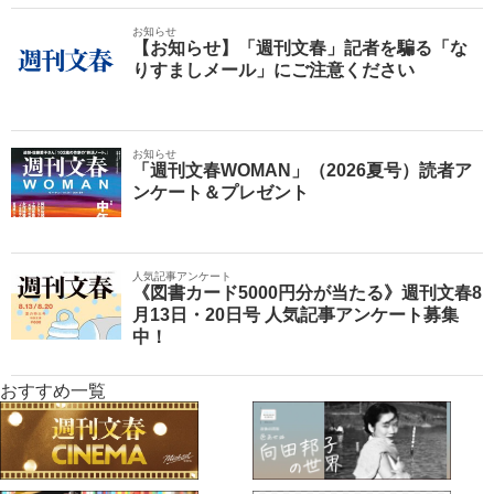
お知らせ
【お知らせ】「週刊文春」記者を騙る「な
りすましメール」にご注意ください
お知らせ
「週刊文春WOMAN」（2026夏号）読者ア
ンケート＆プレゼント
人気記事アンケート
《図書カード5000円分が当たる》週刊文春8
月13日・20日号 人気記事アンケート募集
中！
おすすめ一覧