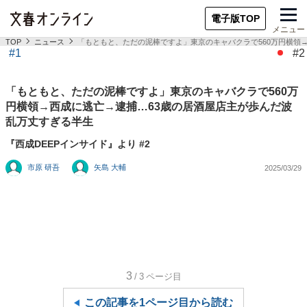
電子版TOP
メニュー
TOP
ニュース
「もともと、ただの泥棒ですよ」東京のキャバクラで560万円横領
#1
#2
「もともと、ただの泥棒ですよ」東京のキャバクラで560万
円横領→西成に逃亡→逮捕…63歳の居酒屋店主が歩んだ波
乱万丈すぎる半生
『西成DEEPインサイド』より #2
市原 研吾
矢島 大輔
2025/03/29
3
/3
ページ目
この記事を1ページ目から読む