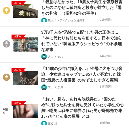
「殺意はなかった」19歳女子高生を強姦殺害
NEW
したのになぜ…裁判所と検察が対立した「驚
きの判決」（昭和42年の事件）
21時間前
鉄人ノンフィクション編集部
3万8千人を“恐怖で支配”した男の正体は…
NEW
「神に代わりお前たちを罰する」日本で知ら
れていない“韓国版アウシュビッツ”の不条理
な結末
14時間前
大山 くまお
「14歳の少年に挿入を…」性器に火をつけ脅
NEW
迫、少女達はモップで…657人が死亡した韓
国“最悪の人権侵害”のおぞましすぎる実態
14時間前
大山 くまお
「おい、見ろ、あれも敗残兵だ」“国のた
NEW
め”に戦った兵士を待ち受けていた小学生の心
4位
無い嘲笑…戦争に翻弄された男が帰郷先で味
4
わった“どん底の屈辱”とは
1時間前
渡辺 清