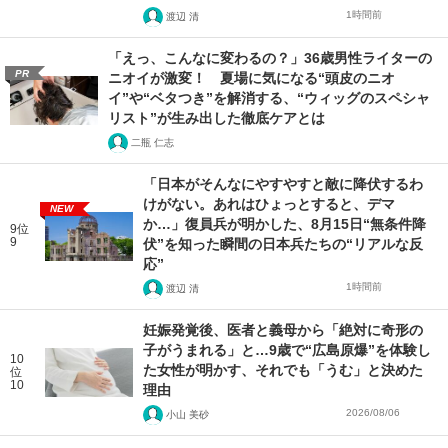
1時間前
渡辺 清
「えっ、こんなに変わるの？」36歳男性ライターの
PR
ニオイが激変！ 夏場に気になる“頭皮のニオ
イ”や“ベタつき”を解消する、“ウィッグのスペシャ
リスト”が生み出した徹底ケアとは
二瓶 仁志
「日本がそんなにやすやすと敵に降伏するわ
けがない。あれはひょっとすると、デマ
NEW
か…」復員兵が明かした、8月15日“無条件降
9位
9
伏”を知った瞬間の日本兵たちの“リアルな反
応”
1時間前
渡辺 清
妊娠発覚後、医者と義母から「絶対に奇形の
子がうまれる」と…9歳で“広島原爆”を体験し
10
た女性が明かす、それでも「うむ」と決めた
位
10
理由
2026/08/06
小山 美砂