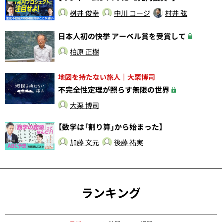
桝井 俊幸
中川 コージ
村井 弦
日本人初の快挙 アーベル賞を受賞して
柏原 正樹
地図を持たない旅人｜大栗博司
不完全性定理が照らす無限の世界
大栗 博司
【数学は「割り算」から始まった】
加藤 文元
後藤 祐実
ランキング