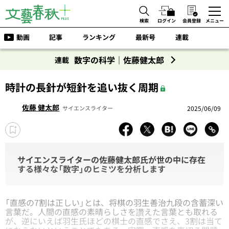
検索
ログイン
会員登録
メニュー
動画
記事
ランキング
最新号
連載
数字の科学｜佐藤健太郎
連載
時計の長針が短針を追い抜く周期
佐藤 健太郎
2025/06/09
サイエンスライター
サイエンスライターの佐藤健太郎氏が世の中に存在
する様々な「数字」のヒミツを分析します
「直感の7割は正しい」とは、将棋の羽生善治九段の含蓄深い
言葉だ。人間の直感の素晴らしさを讚えた言葉とも取れる
が、逆にいえば羽生氏ほどの棋士の直感でさえ、3割は当て