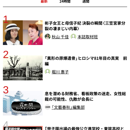
最新
24時間
週間
1
分
彬子女王と母信子妃 決裂の瞬間〈三笠宮家分
裂の凄まじい内幕〉
秋山 千佳
本誌取材班
2
「異形の原爆遺骨」ヒロシマ81年目の真実 前
編
堀川 惠子
3
さ
息を潜める財務省、看板政策の迷走、女性総
実
裁の可能性、仇敵が会長に
「文藝春秋」編集部
4
【甲子園出場の最強公立進学校・東筑高校と