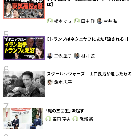
は】
樫本 ゆき
田中 仰
村井 弦
5
の
【トランプはネタニヤフにまた「流される」】
三牧 聖子
村井 弦
6
し
スクール☆ウォーズ 山口良治が遺したもの
鈴木 忠平
7
「魔の三回生」決起す
福田 達夫
武部 新