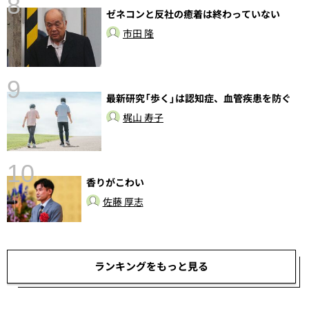
8
ゼネコンと反社の癒着は終わっていない
市田 隆
9
最新研究「歩く」は認知症、血管疾患を防ぐ
前
梶山 寿子
10
香りがこわい
佐藤 厚志
ランキングをもっと見る