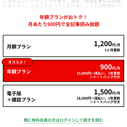
にならないということでもある。実際、直感を裏切る問題
は多くあり、それこそがパズル愛好者にとっては醍醐味で
あったりもする。
年額プランがおトク！
月あたり900円で全記事読み放題
1,200
円/月
月額プラン
1ヶ月更新
オススメ！
900
円/月
年額プラン
10,800円一括払い、1年更新
※トートバッグ付き
1,500
電子版
円/月
18,000円一括払い、1年更新
＋雑誌プラン
※トートバッグ付き
既に有料会員の方はログインして続きを読む