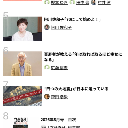
樫本 ゆき
田中 仰
村井 弦
5
の
阿川佐和子「70にして始めよ！」
阿川 佐和子
6
し
百寿者が教える「年は取れば取るほど幸せに
なる」
広瀬 信義
7
「四つの大地震」が日本に迫っている
鎌田 浩毅
8
2026年8月号 目次
「文藝春秋」編集部