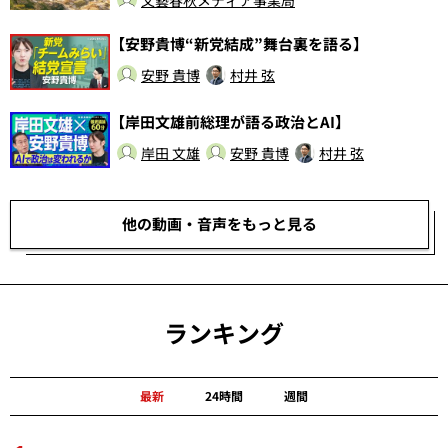
文藝春秋メディア事業局
【安野貴博“新党結成”舞台裏を語る】
安野 貴博
村井 弦
【岸田文雄前総理が語る政治とAI】
岸田 文雄
安野 貴博
村井 弦
他の動画・音声をもっと見る
ランキング
最新
24時間
週間