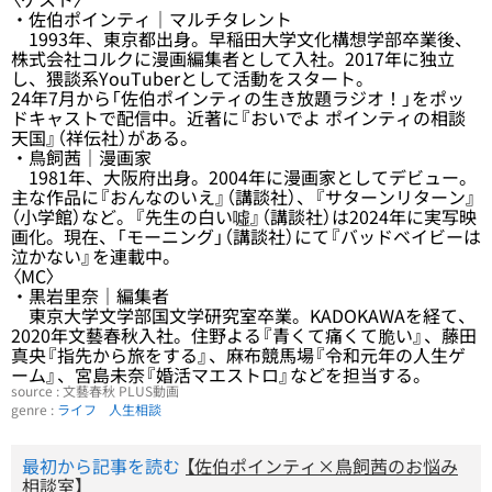
・佐伯ポインティ｜マルチタレント
1993年、東京都出身。早稲田大学文化構想学部卒業後、
株式会社コルクに漫画編集者として入社。2017年に独立
し、猥談系YouTuberとして活動をスタート。
24年7月から「佐伯ポインティの生き放題ラジオ！」をポッ
ドキャストで配信中。近著に『おいでよ ポインティの相談
天国』（祥伝社）がある。
・鳥飼茜｜漫画家
1981年、大阪府出身。2004年に漫画家としてデビュー。
主な作品に『おんなのいえ』（講談社）、『サターンリターン』
（小学館）など。『先生の白い噓』（講談社）は2024年に実写映
画化。現在、「モーニング」（講談社）にて『バッドベイビーは
泣かない』を連載中。
〈MC〉
・黒岩里奈｜編集者
東京大学文学部国文学研究室卒業。KADOKAWAを経て、
2020年文藝春秋入社。住野よる『青くて痛くて脆い』、藤田
真央『指先から旅をする』、麻布競馬場『令和元年の人生ゲ
ーム』、宮島未奈『婚活マエストロ』などを担当する。
source : 文藝春秋 PLUS動画
genre :
ライフ
人生相談
最初から記事を読む
【佐伯ポインティ×鳥飼茜のお悩み
相談室】