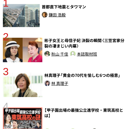
1
分
首都直下地震とタワマン
鎌田 浩毅
2
彬子女王と母信子妃 決裂の瞬間〈三笠宮家分
裂の凄まじい内幕〉
秋山 千佳
本誌取材班
3
林真理子「黄金の70代を愉しむ6つの極意」
さ
実
林 真理子
4
【甲子園出場の最強公立進学校・東筑高校と
は】