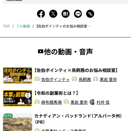
TOP
フル動画
【佐伯ポインティのお悩み相談室Part2】
他の動画・音声
【佐伯ポインティ×鳥飼茜のお悩み相談室】
佐伯ポインティ
鳥飼茜
黒岩 里奈
【令和の副業術とは？】
麻布競馬場
黒岩 里奈
村井 弦
カナディアン・バッドランド（アルバータ州）
PR
〈PR〉