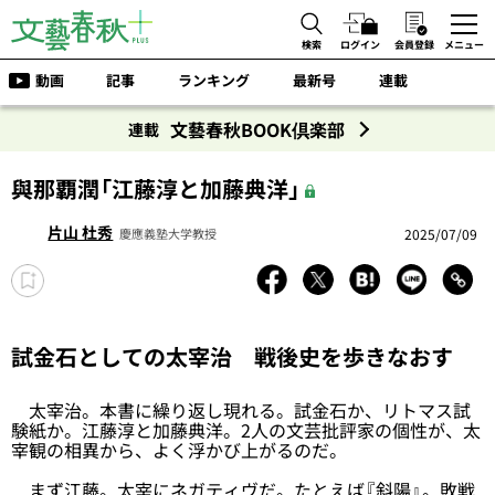
検索
ログイン
会員登録
メニュー
動画
記事
ランキング
最新号
連載
文藝春秋BOOK倶楽部
連載
與那覇潤「江藤淳と加藤典洋」
片山 杜秀
2025/07/09
慶應義塾大学教授
試金石としての太宰治 戦後史を歩きなおす
太宰治。本書に繰り返し現れる。試金石か、リトマス試
験紙か。江藤淳と加藤典洋。2人の文芸批評家の個性が、太
宰観の相異から、よく浮かび上がるのだ。
まず江藤。太宰にネガティヴだ。たとえば『斜陽』。敗戦