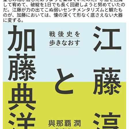
して宥めて、破綻を1日でも長く回避しようと努めていたの
だ。江藤が力の出てこぬ弱いセンチメンタリズムと観たも
のが、加藤においては、懐の深くて形なく底さえない大器
に変ずる。