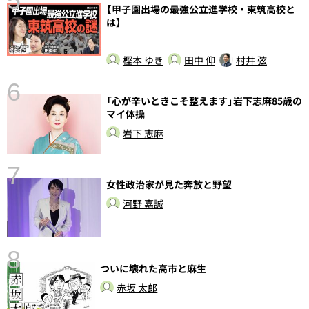
5
【甲子園出場の最強公立進学校・東筑高校と
し
は】
樫本 ゆき
田中 仰
村井 弦
6
「心が辛いときこそ整えます」岩下志麻85歳の
マイ体操
岩下 志麻
7
女性政治家が見た奔放と野望
河野 嘉誠
8
ついに壊れた高市と麻生
前
赤坂 太郎