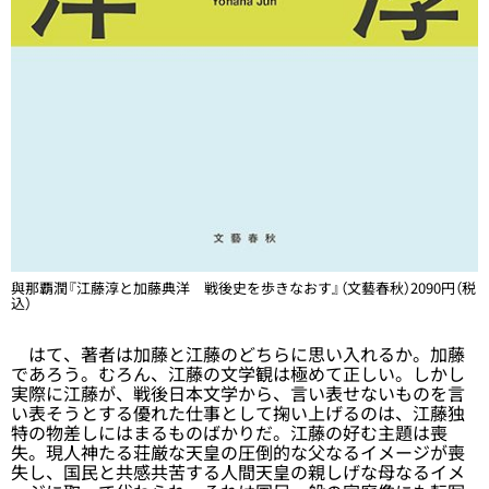
與那覇潤『江藤淳と加藤典洋 戦後史を歩きなおす』（文藝春秋）2090円（税
込）
はて、著者は加藤と江藤のどちらに思い入れるか。加藤
であろう。むろん、江藤の文学観は極めて正しい。しかし
実際に江藤が、戦後日本文学から、言い表せないものを言
い表そうとする優れた仕事として掬い上げるのは、江藤独
特の物差しにはまるものばかりだ。江藤の好む主題は喪
失。現人神たる荘厳な天皇の圧倒的な父なるイメージが喪
失し、国民と共感共苦する人間天皇の親しげな母なるイメ