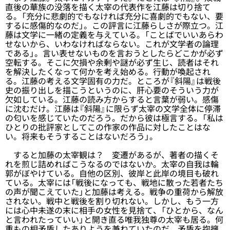
直後の華族の没落を描く太宰の代表作を江藤は切り捨て
る。「充分に悲劇的でもなければ充分に喜劇的でもない、要
するに感傷的なのだ」。この評言に江藤らしさが際立つ。江
藤は文学に一緒の定義を与えている。「ことばでいいあらわ
せないから、いわなければならない。これが文学者の論理
である」。言い表せないものを言おうとしたらどこかが必ず
空転する。そこに欠損や余剰や謎が必ず生じ、読者はそれ
を解決したくなって何かを考え始める。行動が喚起され
る。江藤の考える文学固有の力だ。ところが『斜陽』は戦後
史の振り出しを描こうというのに、肝心要のそういう力が
欠如している。江藤の読み方からすると言葉が弱い。感傷
に沈むだけ。江藤は『斜陽』に限らず太宰の文学全体に停滞
の匂いを感じていたのだろう。だから彼は極言する。「私は
ひとりの批評家としてこの作家の作品に対したことはな
い。将来もそうすることはないだろう」。
すると加藤の太宰観は？ 変遷があるが、著者の描くそ
れを煎じ詰めればこうなるのではないか。太宰の自我は輪
郭がぼやけている。自他の区別、彼岸と此岸の境目も破れ
ている。太宰には「戦後になっても、戦地に散った若者たち
の声が聞こえていた」と加藤は考える。戦争の重荷から解放
されない。戦中と戦後を割り切れない。しかし、もう一方
には心中未遂の末に相手の女性を見捨て、「ひとから、なん
と言われたっていい」と開き直る唯我独尊の太宰も居る。何
重もの相矛盾したありようを兼ねていたのだ。矛盾を抱擁