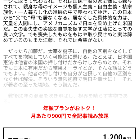
ージに取って代わられ、それは国民一般の家庭像にも転写
されて、親身な母のイメージも個人主義・自由主義・核家
族化・一人暮らし化の進展の中で喪われてゆき、この日本
から“父”も“母”も居なくなる。居なくした具体的な力は、
天皇を人間にし、アメリカニズムで日本を染め上げた米国
だ。この喪失史の尖鋭な自覚を促す文学が江藤にとっての
良い文学。でも喪失したものをもはや取り戻せぬと実は諦
めているのもまた江藤。それでは希望がない。
だったら加藤だ。太宰を梃子に、自他の区別をなくして
すべてを抱擁していく可能性に懸ける。たとえば、日本国
憲法は他者の米国の押し付けだからけしからぬとか、それ
でも日本に有用だから結果オーライとか、そんな話はどう
でもよい。他者の押し付けも自分が包摂して自他の区別を
なくせば解決。そういう無限抱擁で明日を幸せに！ それ
が著者の至った境地。そう読んだ。
戦後80年の混濁を吹き飛ばし、視界を晴らす書物であ
る。
年額プランがおトク！
月あたり900円で全記事読み放題
1,200
円/月