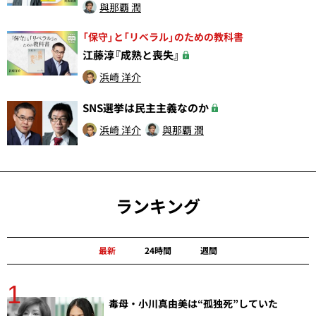
與那覇 潤
「保守」と「リベラル」のための教科書
江藤淳『成熟と喪失』
浜崎 洋介
SNS選挙は民主主義なのか
浜崎 洋介
與那覇 潤
ランキング
最新
24時間
週間
1
分
毒母・小川真由美は“孤独死”していた