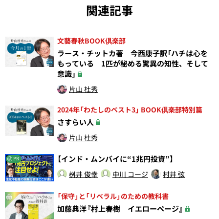
関連記事
文藝春秋BOOK倶楽部
ラース・チットカ著 今西康子訳「ハチは心を
もっている 1匹が秘める驚異の知性、そして
意識」
片山 杜秀
2024年「わたしのベスト3」 BOOK倶楽部特別篇
さすらい人
片山 杜秀
【インド・ムンバイに“1兆円投資”】
PR
桝井 俊幸
中川 コージ
村井 弦
「保守」と「リベラル」のための教科書
加藤典洋『村上春樹 イエローページ』