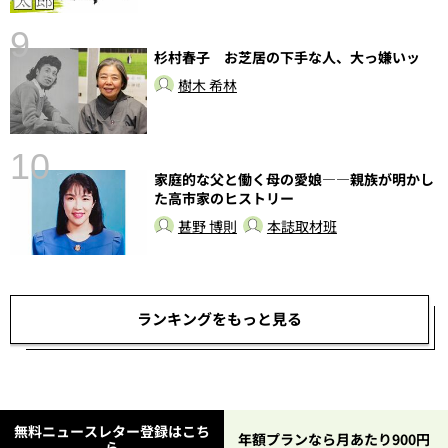
9
杉村春子 お芝居の下手な人、大っ嫌いッ
樹木 希林
10
家庭的な父と働く母の愛娘――親族が明かし
総
た高市家のヒストリー
甚野 博則
本誌取材班
ランキングをもっと見る
無料ニュースレター登録はこち
年額プランなら月あたり900円
ら