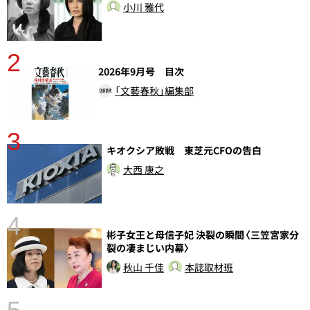
小川 雅代
2
2026年9月号 目次
「文藝春秋」編集部
3
キオクシア敗戦 東芝元CFOの告白
大西 康之
4
彬子女王と母信子妃 決裂の瞬間〈三笠宮家分
裂の凄まじい内幕〉
秋山 千佳
本誌取材班