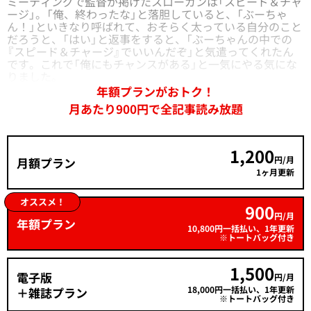
ミーティングで監督が掲げたスローガンは「スピード＆チャ
ージ」。「俺、終わったな」と落胆していると、「ぶーちゃ
ん！」といきなり呼ばれて、おそらく太っている自分のこと
だろうと、「はい」と返事をすると、「ぶーちゃんの中での
『スピード＆チャージ』でいいんだぞ」と気遣ってくれたん
です。これで「俺にもチャンスがある」と一気にやる気にな
りました。
年額プランがおトク！
月あたり900円で全記事読み放題
1,200
円/月
月額プラン
1ヶ月更新
オススメ！
900
円/月
年額プラン
10,800円一括払い、1年更新
※トートバッグ付き
1,500
電子版
円/月
18,000円一括払い、1年更新
＋雑誌プラン
※トートバッグ付き