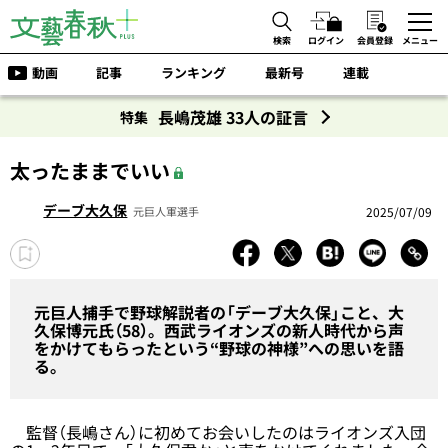
検索
ログイン
会員登録
メニュー
動画
記事
ランキング
最新号
連載
長嶋茂雄 33人の証言
特集
太ったままでいい
デーブ大久保
2025/07/09
元巨人軍選手
元巨人捕手で野球解説者の「デーブ大久保」こと、大
久保博元氏（58）。西武ライオンズの新人時代から声
をかけてもらったという“野球の神様”への思いを語
る。
監督（長嶋さん）に初めてお会いしたのはライオンズ入団