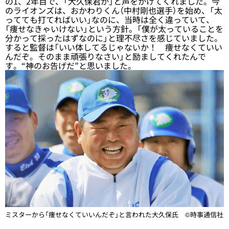
の1、2年目で、「大久保君か」と声をかけてくれました。今
のライオンズは、おかわりくん（中村剛也選手）を始め、「太
ってても打てればいい」なのに、当時は全く違っていて、
「痩せなきゃいけない」という方針。「僕が太っていることを
分かって採ったはずなのに」と理不尽さを感じていました。
すると監督は「いい体してるじゃないか！ 痩せなくていい
んだぞ。そのまま頑張りなさい」と励ましてくれたんで
す。“神のお告げだ”と思いました。
ミスターから「痩せなくていいんだぞ」と言われた大久保氏 ©時事通信社