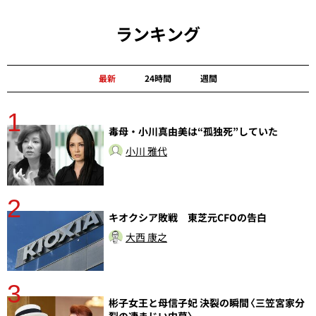
ランキング
最新
24時間
週間
1
分
毒母・小川真由美は“孤独死”していた
小川 雅代
2
キオクシア敗戦 東芝元CFOの告白
大西 康之
3
彬子女王と母信子妃 決裂の瞬間〈三笠宮家分