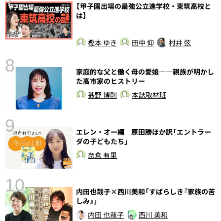
【甲子園出場の最強公立進学校・東筑高校と
は】
樫本 ゆき
田中 仰
村井 弦
8
家庭的な父と働く母の愛娘――親族が明かし
前
た高市家のヒストリー
甚野 博則
本誌取材班
9
エレン・オー編 原田勝ほか訳「エントラー
ダの子どもたち」
奈倉 有里
10
内田也哉子×西川美和「すばらしき『家族の苦
総
しみ』」
内田 也哉子
西川 美和