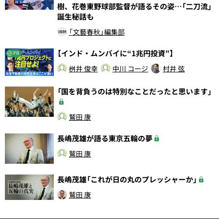
樹、花巻東野球部監督が語るその姿…「二刀流」
誕生秘話も
「文藝春秋」編集部
【インド・ムンバイに“1兆円投資”】
PR
桝井 俊幸
中川 コージ
村井 弦
「国を背負うのは特別なことだったと思います」
鷲田 康
長嶋茂雄が語る東京五輪の夢
鷲田 康
長嶋茂雄「これが日の丸のプレッシャーか」
鷲田 康