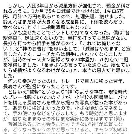
しかし、入団3年目から減量方針が強化され、罰金が科さ
れるように。1カ月で5キロ減量できなければ、1キロ5万
円、月計25万円も取られたので、無理矢理、痩せました。
鍛えればまだ体が大きくなる成長期に、下剤を飲んだり、
食べないことで十二指腸潰瘍にもなった。
しかも痩せたことでヒットしか打てなくなった。僕は“各
駅停車”。足は速くないので、単打を打っても意味がない。
長打を打つから相手も嫌がるので、「これでは俺じゃな
い！」と“神のお告げ”を思い出して、「減量はやめます」と宣
言したんです。コーチからは相手にされなくなりました
が、当時のイースタン記録となる24本塁打、70打点で二冠
を獲得しました。「長嶋さんの言っていた通りだ。痩せてい
たら成績がよくなるわけがない」と、本当の恩人だと思いま
した。
何より幸運だったのは、トレードで巨人に移った翌年、
長嶋さんが監督になったことです。
とはいえ“監督”というより“神”のような存在。現役時代
のプレーは観ていないのですが、小学校の図書館に、バッ
トを構える長嶋さんを横から撮った写真が載った本があっ
て、あまりに格好よかったので、小さな頃からマネをし
て、手の使い方などを学びました。もう時効だと思います
が、借りたままのその本はまだ実家にあるはずです（笑）。
普通は見ることも会うこともできない“神”が監督にな
る。どうなっちゃうのかと思っていると、キャンプ初めの