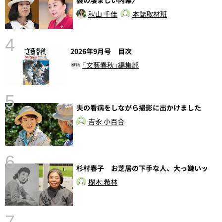
裂の凄まじい内幕〉
秋山 千佳
本誌取材班
4
2026年9月号 目次
「文藝春秋」編集部
5
夫の看病をしながら撮影に出かけました
し
吉永 小百合
6
杉村春子 お芝居の下手な人、大っ嫌いッ
樹木 希林
7