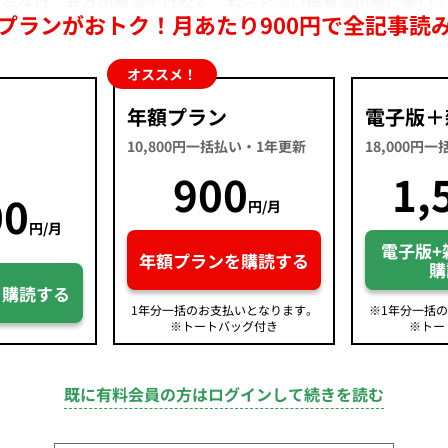
存在は、我々の意識ではなく、もっと深い無意識の層に響いて
プランがおトク！月あたり900円で全記事読
オススメ！
年額プラン
電子版＋
10,800円一括払い・1年更新
18,000円
900
1,
00
円/月
円/月
電子版+
年額プランを購読する
購
を購読する
1年分一括のお支払いとなります。
※1年分一括
※トートバッグ付き
※トー
既に有料会員の方はログインして続きを読む