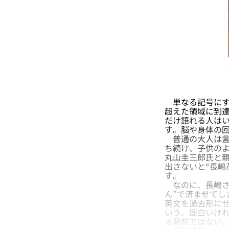
単なる記号にす
超えた領域に到達
だけ語れる人は
す。脳や身体の
普通の大人は言
ち続け、子供のよ
丸山圭三郎氏と親
出さないと“長嶋
す。
なのに、長嶋さ
ん”で済ませてし
英文を過去形にせ
いう。面白いけ
る発想ではない