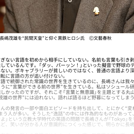
長嶋茂雄を“民間天皇”と仰ぐ黒鉄ヒロシ氏 Ⓒ文藝春秋
ぎない言語を初めから相手にしていない。名前も言葉も引き剥
しているんです。「ダッ、パーッン！」といった擬音で野球の
いない。ボキャブラリーが貧しいのではなく、普通の言語より
回転に言語の方が追い付けない。
語で統御された常識の世界を生きているのに、長嶋さんは我々
うに“言葉ができる前の世界”を生きている。私はソシュール
しかったのですが、それこそ「言葉と無意識」を主題とする丸
茂雄の世界”には迫れない。語れば語るほど野暮になってしま
んの発言の一部や面白エピソードを持ち出して、とにかく“変
まう人が多い。そうした“逸話”の中には作為的なものがあって
よ」という立教大学時代の英語の問題で長嶋さんが「Tokyo」を「
れど、笑いが分かる人が意識的につくった感じで、明らかに長
。