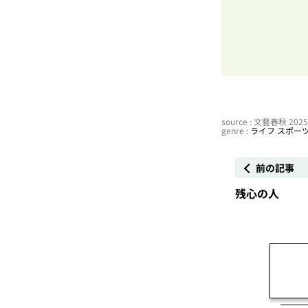
source : 文藝春秋 20
genre :
ライフ
スポー
前の記事
残心の人