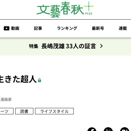
動画
記事
ランキング
最新号
連載
長嶋茂雄 33人の証言
特集
生きた超人
漫画家
ポーツ
読書
ライフスタイル