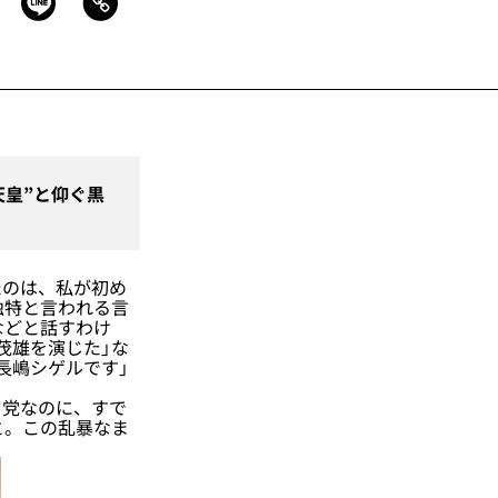
天皇”と仰ぐ黒
たのは、私が初め
独特と言われる言
などと話すわけ
茂雄を演じた」な
長嶋シゲルです」
党なのに、すで
と。この乱暴なま