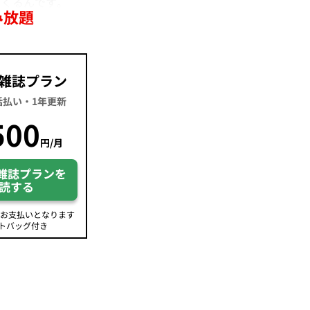
くるんです。
み放題
雑誌プラン
一括払い・1年更新
500
円/月
雑誌プランを
読する
のお支払いとなります
トバッグ付き