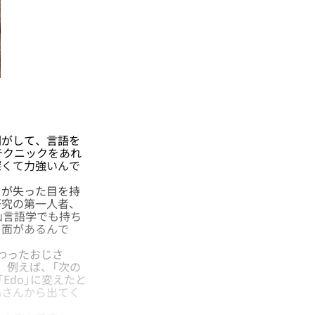
がして、言語を
テクニックをあれ
深くて力強いんで
が失った目を持
研究の第一人者、
山言語学でも持ち
う面があるんで
わったおじさ
、例えば、「次の
Edo」に変えたと
嶋さんから出てく