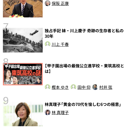
保阪 正康
7
独占手記 妹・川上慶子 奇跡の生存者と私の
30年
川上 千春
8
【甲子園出場の最強公立進学校・東筑高校と
は】
前
樫本 ゆき
田中 仰
村井 弦
9
林真理子「黄金の70代を愉しむ6つの極意」
林 真理子