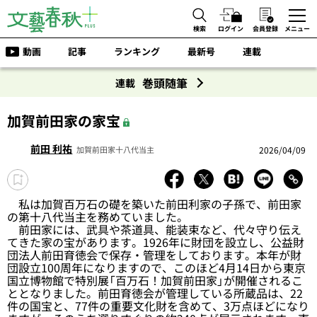
検索
ログイン
会員登録
メニュー
動画
記事
ランキング
最新号
連載
巻頭随筆
連載
加賀前田家の家宝
前田 利祐
2026/04/09
加賀前田家十八代当主
私は加賀百万石の礎を築いた前田利家の子孫で、前田家
の第十八代当主を務めていました。
前田家には、武具や茶道具、能装束など、代々守り伝え
てきた家の宝があります。1926年に財団を設立し、公益財
団法人前田育徳会で保存・管理をしております。本年が財
団設立100周年になりますので、このほど4月14日から東京
国立博物館で特別展「百万石！加賀前田家」が開催されるこ
ととなりました。前田育徳会が管理している所蔵品は、22
件の国宝と、77件の重要文化財を含めて、3万点ほどになり