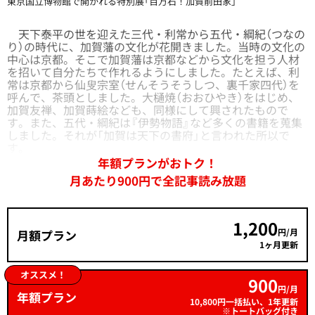
東京国立博物館で開かれる特別展「百万石！加賀前田家」
天下泰平の世を迎えた三代・利常から五代・綱紀（つなの
り）の時代に、加賀藩の文化が花開きました。当時の文化の
中心は京都。そこで加賀藩は京都などから文化を担う人材
を招いて自分たちで作れるようにしました。たとえば、利
常は京都から仙叟宗室（せんそうそうしつ、裏千家四代）を
呼んで、茶頭としました。大樋焼（おおひやき）をはじめ、
加賀友禅、加賀蒔絵なども、同様にして興されたもので
す。また、五代・綱紀は『伊勢物語』など多くの書籍を蒐集
しました。それが「加賀は天下の書府」と言われた所以で
す。
年額プランがおトク！
月あたり900円で全記事読み放題
1,200
円/月
月額プラン
1ヶ月更新
オススメ！
900
円/月
年額プラン
10,800円一括払い、1年更新
※トートバッグ付き