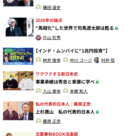
磯田 道史
2026年の論点
“馬賊化”した世界で司馬遼太郎は甦る
片山 杜秀
【インド・ムンバイに“1兆円投資”】
PR
桝井 俊幸
中川 コージ
村井 弦
ワクワクする新日本史
事業承継は秀吉と家康に学べ
入山 章栄
本郷 和人
私の代表的日本人｜藤原正彦
上杉鷹山 私の代表的日本人
藤原 正彦
文藝春秋BOOK倶楽部