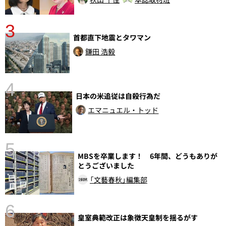
3
首都直下地震とタワマン
鎌田 浩毅
4
日本の米追従は自殺行為だ
エマニュエル・トッド
5
MBSを卒業します！ 6年間、どうもありが
とうございました
し
「文藝春秋」編集部
6
皇室典範改正は象徴天皇制を揺るがす