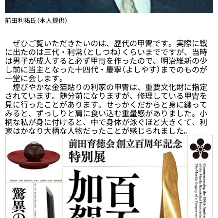
前田利祐氏（本人提供）
ぜひご覧いただきたいのは、歴代の甲冑です。実際に戦
に出たのは三代・利常（としつね）くらいまでですが、当時
は男子が成人すると必ず甲冑を作ったので、明治維新の少
し前に当主となった十四代・慶寧（よしやす）までのものが
一堂に会します。
煌びやかな金箔貼りの利家の甲冑は、重要文化財に指定
されています。随分前になりますが、修理している甲冑を
見に行ったことがあります。せっかくだからと身に纏って
みると、ずっしりと肩に食い込む重量感がありました。小
柄な私が身に付けると、中で身体が泳ぐほど大きくて、利
家はかなり大柄な人物だったことが感じられました。