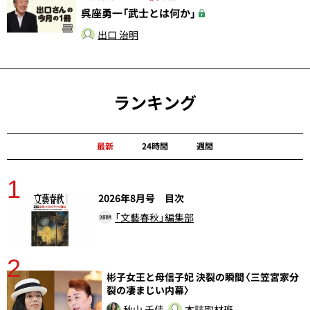
呉座勇一「武士とは何か」
出口 治明
ランキング
最新
24時間
週間
1
分
2026年8月号 目次
「文藝春秋」編集部
2
彬子女王と母信子妃 決裂の瞬間〈三笠宮家分
裂の凄まじい内幕〉
秋山 千佳
本誌取材班