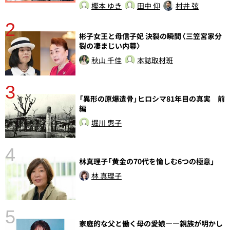
樫本 ゆき
田中 仰
村井 弦
2
彬子女王と母信子妃 決裂の瞬間〈三笠宮家分
裂の凄まじい内幕〉
秋山 千佳
本誌取材班
3
さ
「異形の原爆遺骨」ヒロシマ81年目の真実 前
実
編
堀川 惠子
4
林真理子「黄金の70代を愉しむ6つの極意」
林 真理子
5
の
家庭的な父と働く母の愛娘――親族が明かし