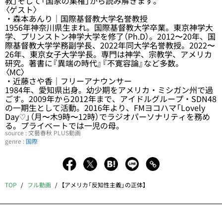
教」そして「国家の集権」から読み解きます。
〈ゲスト〉
・森本あんり｜国際基督教大学名誉教授
1956年神奈川県生まれ。国際基督教大学卒業。東京神学大
学、プリンストン神学大学を修了（Ph.D）。2012〜20年、国
際基督教大学学務副学長、2022年同大学名誉教授。2022〜
26年、東京女子大学学長。専門は神学、宗教学、アメリカ
研究。著書に『異端の時代』『不寛容論』など多数。
〈MC〉
・近藤さや香｜フリーアナウンサー
1984年、愛知県出身。幼少期をアメリカ・ミシガン州で過
ごす。2009年から2012年まで、アイドルグループ・SDN48
の一期生として活動。2016年より、FMヨコハマ「Lovely
Day♡」（月〜木9時〜12時）でラジオパーソナリティを務め
る。プライベートでは一児の母。
source : 文藝春秋 PLUS動画
genre :
国際
TOP
フル動画
【アメリカ「反知性主義」の正体】