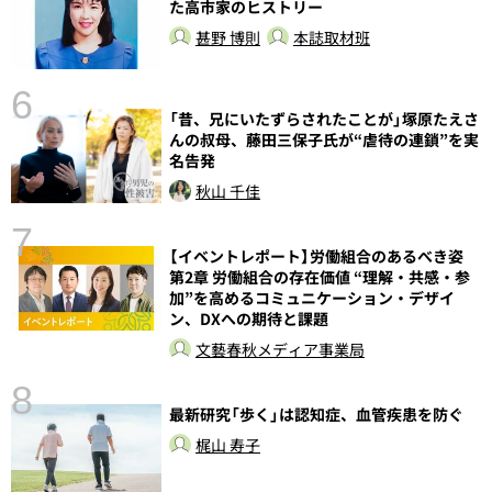
た高市家のヒストリー
甚野 博則
本誌取材班
6
し
「昔、兄にいたずらされたことが」塚原たえさ
んの叔母、藤田三保子氏が“虐待の連鎖”を実
名告発
秋山 千佳
7
【イベントレポート】労働組合のあるべき姿
第2章 労働組合の存在価値 “理解・共感・参
加”を高めるコミュニケーション・デザイ
ン、DXへの期待と課題
文藝春秋メディア事業局
8
最新研究「歩く」は認知症、血管疾患を防ぐ
梶山 寿子