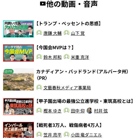
他の動画・音声
【トランプ・ベッセントの思惑】
唐鎌 大輔
山下 覚
【今国会MVPは？】
鈴木 邦和
米重 克洋
カナディアン・バッドランド（アルバータ州）
PR
〈PR〉
文藝春秋メディア事業局
【甲子園出場の最強公立進学校・東筑高校とは】
樫本 ゆき
田中 仰
村井 弦
【戦死者3万人、戦傷病者4万人】
笠井 亮平
小田 竜ダニエル