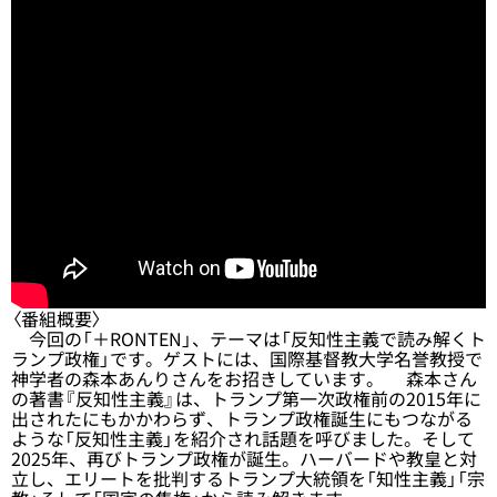
〈番組概要〉
今回の「＋RONTEN」、テーマは「反知性主義で読み解くト
ランプ政権」です。ゲストには、国際基督教大学名誉教授で
神学者の森本あんりさんをお招きしています。 森本さん
の著書『反知性主義』は、トランプ第一次政権前の2015年に
出されたにもかかわらず、トランプ政権誕生にもつながる
ような「反知性主義」を紹介され話題を呼びました。そして
2025年、再びトランプ政権が誕生。ハーバードや教皇と対
立し、エリートを批判するトランプ大統領を「知性主義」「宗