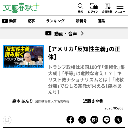
検索
ログイン
会員登録
メニュー
動画
記事
ランキング
最新号
連載
動画・音声
【アメリカ「反知性主義」の正
体】
トランプ政権は米国100年「集権化」集
大成｜「平等」は危険な考え！？｜キ
リスト教ナショナリズムとは｜「政教
分離」でむしろ宗教が栄える【森本あ
んり】
森本 あんり
近藤さや香
国際基督教大学名誉教授
2026/05/08