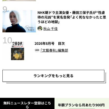
語
9
NHK朝ドラ主演女優・藤田三保子氏が“性虐
待の元凶”を実名告発「よく死ななかったと思
うほどの地獄」
秋山 千佳
10
2026年8月号 目次
「文藝春秋」編集部
ランキングをもっと見る
無料ニュースレター登録はこち
年額プランなら月あたり900円
ら