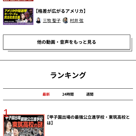
【格差が広がるアメリカ】
三牧 聖子
村井 弦
他の動画・音声をもっと見る
ランキング
最新
24時間
週間
1
分
【甲子園出場の最強公立進学校・東筑高校と
は】