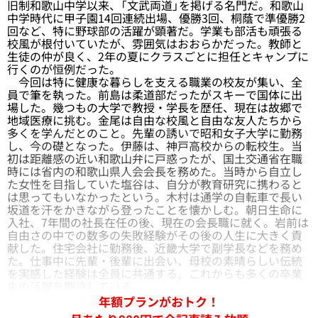
旧制和歌山中学以来、「文武両道」を掲げる名門だ。和歌山
中学時代に甲子園14回連続出場、優勝3回、桐蔭で準優勝2
回など、特に野球部の活躍が顕著だ。学業も部活も頑張る
校風が根付いていたが、雰囲気はおおらかだった。教師と
生徒の仲が良く、2年の夏にクラスごとに担任とキャンプに
行くのが恒例だった。
今回は特に健康な暮らしを支える職業の校友が集い、全
員で筆を執った。前島は柔道部だったがスキーで国体に出
場した。幾つもの大学で教授・学長を歴任、現在は故郷で
地域医療に挑む。金尾は自由な校風と自由な友人たちから
多くを学んだとのこと。先輩の誘いで昭和女子大学に勤務
し、今の礎となった。伊藤は、神戸高校からの転校生。当
初は距離感の近い和歌山弁に戸惑ったが、国土交通省在職
時には省内の和歌山県人会会長を務めた。当時から自立し
た女性を目指していた塩谷は、自分が教育研究に携わると
は思ってもいなかったという。木村は通学の自転車で長い
坂道を汗をかきながら登ったことを懐かしむ。朝日生命に
入社、7年間の社長在任の後、現在の会長職に就く。岩前は
自由さの中での数多の失敗経験がその後の人生に大きく貢
献した。住宅会社に勤務後、近畿大学で副学長などを務め
た。仕事中に先輩・後輩に出会い、母校の素晴らしい伝統
を実感した経験は全員に共通する。これからも多くの卒業
生の活躍を期待している。
年額プランがおトク！