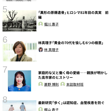
5
の
「異形の原爆遺骨」ヒロシマ81年目の真実 前
編
堀川 惠子
6
し
林真理子「黄金の70代を愉しむ6つの極意」
林 真理子
7
家庭的な父と働く母の愛娘――親族が明かし
た高市家のヒストリー
甚野 博則
本誌取材班
8
最新研究「歩く」は認知症、血管疾患を防ぐ
梶山 寿子