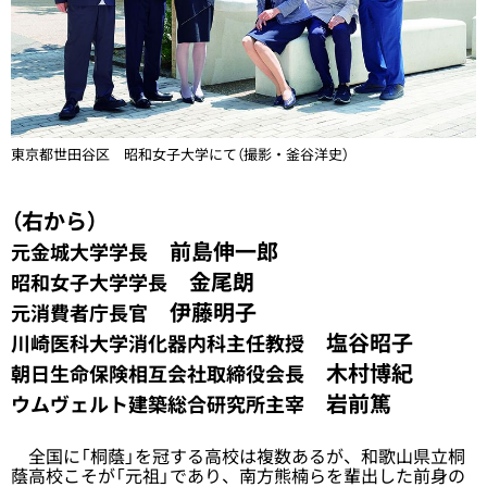
東京都世田谷区 昭和女子大学にて（撮影・釜谷洋史）
（右から）
前島伸一郎
元金城大学学長
金尾朗
昭和女子大学学長
伊藤明子
元消費者庁長官
塩谷昭子
川崎医科大学消化器内科主任教授
木村博紀
朝日生命保険相互会社取締役会長
岩前篤
ウムヴェルト建築総合研究所主宰
全国に「桐蔭」を冠する高校は複数あるが、和歌山県立桐
蔭高校こそが「元祖」であり、南方熊楠らを輩出した前身の