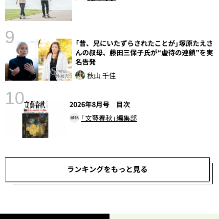
9
語
「昔、兄にいたずらされたことが」塚原たえさ
んの叔母、藤田三保子氏が“虐待の連鎖”を実
名告発
秋山 千佳
10
2026年8月号 目次
「文藝春秋」編集部
ランキングをもっと見る