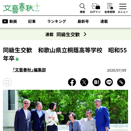
検索
ログイン
会員登録
メニュー
動画
記事
ランキング
最新号
連載
同級生交歓
連載
同級生交歓 和歌山県立桐蔭高等学校 昭和55
年卒
「文藝春秋」編集部
2026/07/09