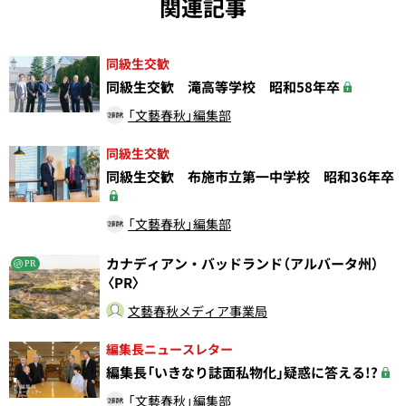
関連記事
同級生交歓
同級生交歓 滝高等学校 昭和58年卒
「文藝春秋」編集部
同級生交歓
同級生交歓 布施市立第一中学校 昭和36年卒
「文藝春秋」編集部
カナディアン・バッドランド（アルバータ州）
PR
〈PR〉
文藝春秋メディア事業局
編集長ニュースレター
編集長「いきなり誌面私物化」疑惑に答える!?
「文藝春秋」編集部