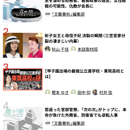
分
息を潜める財務省、看板政策の迷走、女性総
裁の可能性、仇敵が会長に
「文藝春秋」編集部
2
彬子女王と母信子妃 決裂の瞬間〈三笠宮家分
裂の凄まじい内幕〉
秋山 千佳
本誌取材班
3
さ
【甲子園出場の最強公立進学校・東筑高校と
実
は】
樫本 ゆき
田中 仰
村井 弦
4
若返った官邸官僚、「次の次」がトップに、本
命が負けた外務省、防衛省でも逆転人事
「文藝春秋」編集部