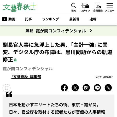
検索
ログイン
会員登録
メニュー
動画
記事
ランキング
最新号
連載
霞が関コンフィデンシャル
連載
副長官人事に急浮上した男、「主計一強」に異
変、デジタル庁の布陣は、黒川問題からの軌道
修正
霞が関コンフィデンシャル
「文藝春秋」編集部
2021/09/07
日本を動かすエリートたちの街、東京・霞が関。
日々、官公庁を取材する記者たちが官僚の人事情報