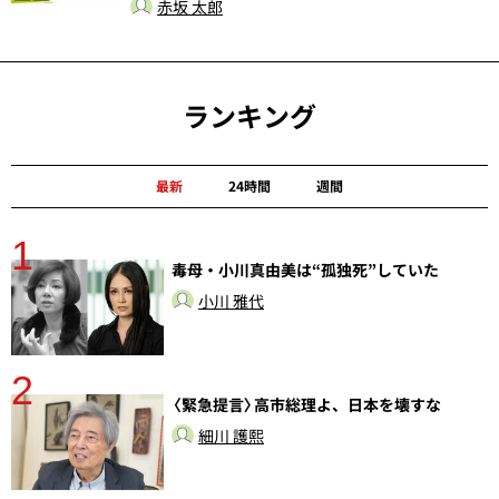
赤坂 太郎
ランキング
最新
24時間
週間
1
毒母・小川真由美は“孤独死”していた
小川 雅代
2
〈緊急提言〉高市総理よ、日本を壊すな
細川 護熙