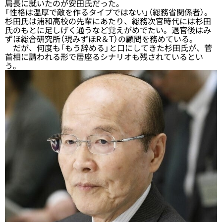
局長に就いたのが安田氏だった。
「性格は温厚で敵を作るタイプではない」（総務省関係者）。
杉田氏は浦和高校の先輩にあたり、総務次官時代には杉田
氏のもとに足しげく通うなど覚えがめでたい。退官後はみ
ずほ総合研究所（現みずほR＆T）の顧問を務めている。
だが、何度も「もう辞める」と口にしてきた杉田氏が、菅
首相に請われる形で居座るシナリオも残されているとい
う。