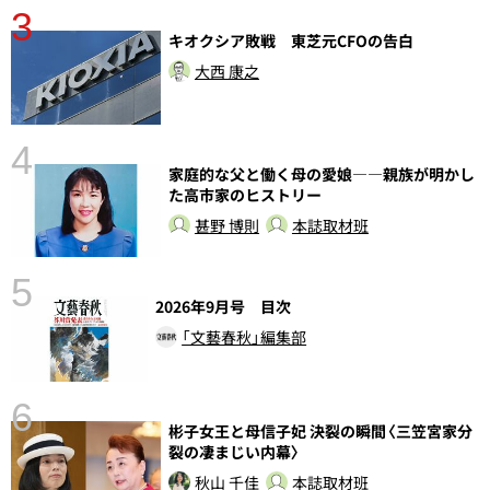
3
分
キオクシア敗戦 東芝元CFOの告白
大西 康之
4
家庭的な父と働く母の愛娘――親族が明かし
た高市家のヒストリー
甚野 博則
本誌取材班
5
2026年9月号 目次
「文藝春秋」編集部
6
彬子女王と母信子妃 決裂の瞬間〈三笠宮家分
裂の凄まじい内幕〉
秋山 千佳
本誌取材班