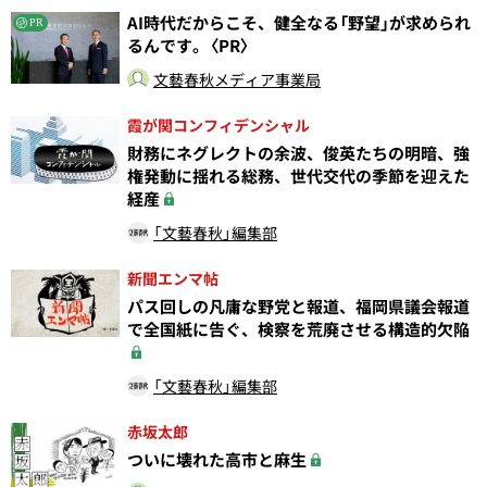
AI時代だからこそ、健全なる「野望」が求められ
PR
るんです。〈PR〉
文藝春秋メディア事業局
霞が関コンフィデンシャル
財務にネグレクトの余波、俊英たちの明暗、強
権発動に揺れる総務、世代交代の季節を迎えた
経産
「文藝春秋」編集部
新聞エンマ帖
パス回しの凡庸な野党と報道、福岡県議会報道
で全国紙に告ぐ、検察を荒廃させる構造的欠陥
「文藝春秋」編集部
赤坂太郎
ついに壊れた高市と麻生