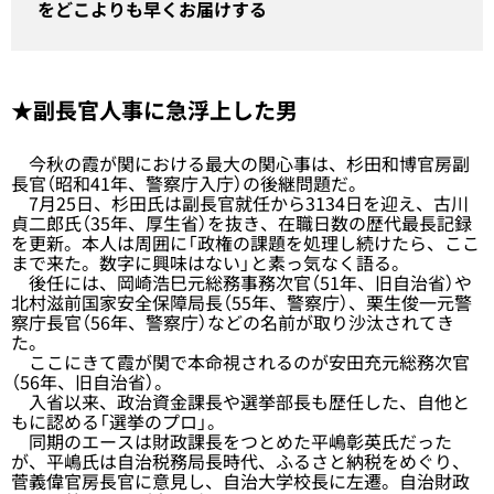
をどこよりも早くお届けする
★副長官人事に急浮上した男
今秋の霞が関における最大の関心事は、杉田和博官房副
長官（昭和41年、警察庁入庁）の後継問題だ。
7月25日、杉田氏は副長官就任から3134日を迎え、古川
貞二郎氏（35年、厚生省）を抜き、在職日数の歴代最長記録
を更新。本人は周囲に「政権の課題を処理し続けたら、ここ
まで来た。数字に興味はない」と素っ気なく語る。
後任には、岡崎浩巳元総務事務次官（51年、旧自治省）や
北村滋前国家安全保障局長（55年、警察庁）、栗生俊一元警
察庁長官（56年、警察庁）などの名前が取り沙汰されてき
た。
ここにきて霞が関で本命視されるのが安田充元総務次官
（56年、旧自治省）。
入省以来、政治資金課長や選挙部長も歴任した、自他と
もに認める「選挙のプロ」。
同期のエースは財政課長をつとめた平嶋彰英氏だった
が、平嶋氏は自治税務局長時代、ふるさと納税をめぐり、
菅義偉官房長官に意見し、自治大学校長に左遷。自治財政