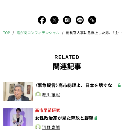
TOP
霞が関コンフィデンシャル
副長官人事に急浮上した男、「主計一強」に異変、デジタル庁の布陣は、黒川問題からの軌道修正
RELATED
関連記事
〈緊急提言〉高市総理よ、日本を壊すな
細川 護熙
高市早苗研究
女性政治家が見た奔放と野望
河野 嘉誠