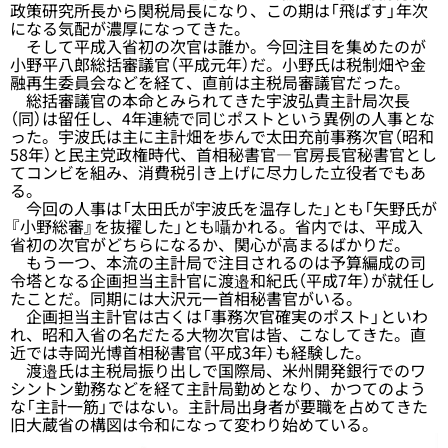
政策研究所長から関税局長になり、この期は「飛ばす」年次
になる気配が濃厚になってきた。
そして平成入省初の次官は誰か。今回注目を集めたのが
小野平八郎総括審議官（平成元年）だ。小野氏は税制畑や金
融再生委員会などを経て、直前は主税局審議官だった。
総括審議官の本命とみられてきた宇波弘貴主計局次長
（同）は留任し、4年連続で同じポストという異例の人事とな
った。宇波氏は主に主計畑を歩んで太田充前事務次官（昭和
58年）と民主党政権時代、首相秘書官― 官房長官秘書官とし
てコンビを組み、消費税引き上げに尽力した立役者でもあ
る。
今回の人事は「太田氏が宇波氏を温存した」とも「矢野氏が
『小野総審』を抜擢した」とも囁かれる。省内では、平成入
省初の次官がどちらになるか、関心が高まるばかりだ。
もう一つ、本流の主計局で注目されるのは予算編成の司
令塔となる企画担当主計官に渡邉和紀氏（平成7年）が就任し
たことだ。同期には大沢元一首相秘書官がいる。
企画担当主計官は古くは「事務次官確実のポスト」といわ
れ、昭和入省の名だたる大物次官は皆、こなしてきた。直
近では寺岡光博首相秘書官（平成3年）も経験した。
渡邉氏は主税局振り出しで国際局、米州開発銀行でのワ
シントン勤務などを経て主計局勤めとなり、かつてのよう
な「主計一筋」ではない。主計局出身者が要職を占めてきた
旧大蔵省の構図は令和になって変わり始めている。