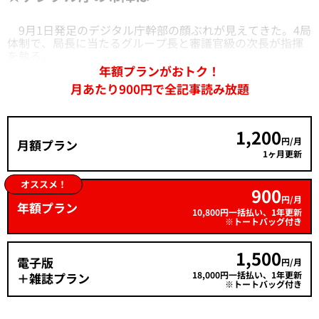
9月1日発足のデジタル庁幹部の顔ぶれが見えてきた。4局
体制で、局長に当たるグループ長と審議官級の次長が指揮
を執る。
年額プランがおトク！
月あたり900円で全記事読み放題
1,200
円/月
月額プラン
1ヶ月更新
オススメ！
900
円/月
年額プラン
10,800円一括払い、1年更新
※トートバッグ付き
1,500
電子版
円/月
18,000円一括払い、1年更新
＋雑誌プラン
※トートバッグ付き