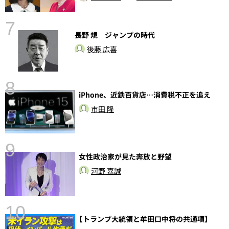
7
長野 規 ジャンプの時代
後藤 広喜
8
iPhone、近鉄百貨店…消費税不正を追え
し
市田 隆
9
女性政治家が見た奔放と野望
河野 嘉誠
10
【トランプ大統領と牟田口中将の共通項】